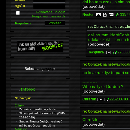
dal ho tam czokl, s nim 
(odpovědět)
H
e
slo:
Aktivovat
a
utologin
Nostur
|
|
|
|
33577
Forgot your password?
Registrace
re: Obrazek na net-way.lo
dal ho tam HardCabb d
udelal czokl ...ten na 
(odpovědět)
Tecquilka
|
|
228858
re: Obrazek na net-way.local
Select Language
▼
no ksakru kdyz to patri s
----------
Who is Tyler Durden ?
.
Infobox
(odpovědět)
Nejnovější:
ChreNik
|
|
225233783
Články:
Zabraňte zneužití svých dat
re: Obrazek na net-way.local
Skrytí oprávnění v Androidu (CVE-
2019-2089)
ChreNik: jj
Studie: Třetina českých e-shopů
(odpovědět)
má bezpečnostní problémy!
Aktuality: