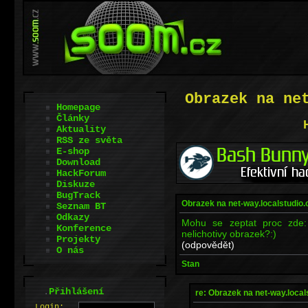
Obrazek na ne
Homepage
Články
Aktuality
RSS ze světa
E-shop
Download
HackForum
Diskuze
BugTrack
Obrazek na net-way.localstudio.
Seznam BT
Odkazy
Mohu se zeptat proc zde: 
Konference
nelichotivy obrazek?:)
Projekty
(odpovědět)
O nás
Stan
.
Přihlášení
re: Obrazek na net-way.local
L
o
gin: