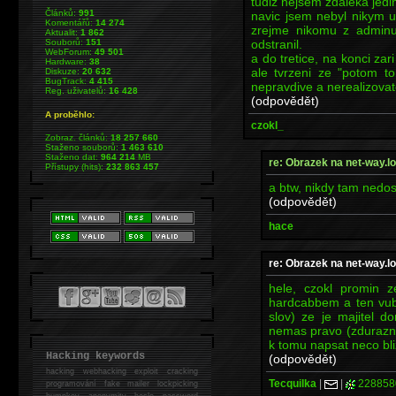
tudiz nejsem zdaleka jedin
Článků:
991
navic jsem nebyl nikym 
Komentářů:
14 274
zrejme nikomu z admin
Aktualit:
1 862
odstranil.
Souborů:
151
WebForum:
49 501
a do tretice, na konci z
Hardware:
38
ale tvrzeni ze "potom t
Diskuze:
20 632
BugTrack:
4 415
nepravdive a nerealizovat
Reg. uživatelů:
16 428
(odpovědět)
A proběhlo:
czokl_
Zobraz. článků:
18 257 660
Staženo souborů:
1 463 610
Staženo dat:
964 214
MB
re: Obrazek na net-way.lo
Přístupy (hits):
232 863 457
a btw, nikdy tam nedos
(odpovědět)
hace
re: Obrazek na net-way.lo
hele, czokl promin 
hardcabbem a ten vub
slov) ze je majitel 
nemas pravo (zduraznuji
k tomu napsat neco bli
Hacking keywords
(odpovědět)
hacking
webhacking exploit cracking
Tecquilka
|
|
228858
programování fake mailer lockpicking
bumpkey anonymity heslo password