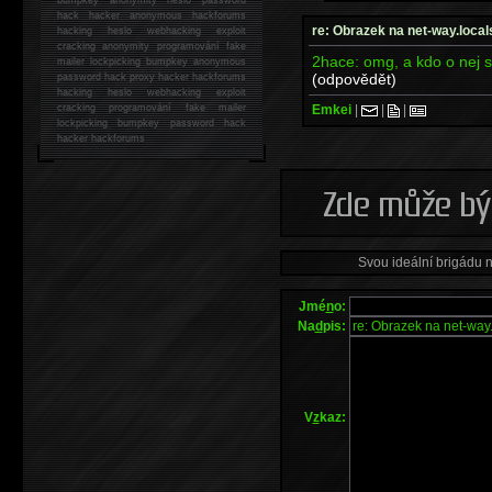
hack
hacker anonymous hackforums
re: Obrazek na net-way.local
hacking
heslo webhacking exploit
cracking anonymity programování fake
2hace: omg, a kdo o nej s
mailer lockpicking bumpkey anonymous
(odpovědět)
password hack proxy hacker hackforums
hacking heslo webhacking exploit
Emkei
|
|
|
cracking programování fake mailer
lockpicking bumpkey password hack
hacker
hackforums
Svou ideální brigádu 
Jmé
n
o:
Na
d
pis:
V
z
kaz: