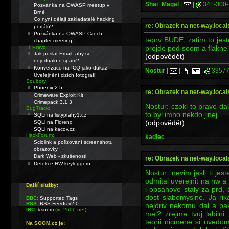
Shai_Magal
|
|
341-300-
Pozvánka na OWASP meetup v
Brně
Co nyní dělají zakladatelé hacking
re: Obrazek na net-way.local
portálů?
Pozvánka na OWASP Czech
teprv BUDE, zatim to jes
chapter meeting
prejde pod soom a flakne 
IT Právo:
Jak poslat Email, aby se
(odpovědět)
nejednalo o spam?
Konverzace na ICQ jako důkaz.
Nostur
|
|
|
|
33577
Uveřejnění cizích fotografií
Soubory:
Phoenix 2.5
re: Obrazek na net-way.local
Crimeware Exploit Kit
Crimepack 3.1.3
Nostur: czokl to prave da
BugTrack:
to byl imho nekdo jinej
SQLi na listyprahy1.cz
(odpovědět)
SQLi na Florenc
SQLi na kacov.cz
HackForum:
kadlec
Sciolink a pořizování screenshotu
obrazovky
Dark Web - zkušenosti
re: Obrazek na net-way.local
Detekce HW keyloggeru
Nostur: nevim jesli ti je
odmital uverejnit na nw a p
Další služby:
i obsahove staly za prd,
dost slabomyslne. Ja ri
BBC:
Supported Tags
RSS:
RSS Feeds v2.0
nejdriv nekomu dal a pa
IRC:
#soom
(irc.2600.net)
mel? zrejme tvuj labiln
teorii nicmene si uvedom
Na SOOM.cz je: