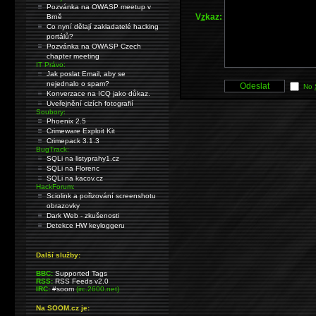
Pozvánka na OWASP meetup v
V
z
kaz:
Brně
Co nyní dělají zakladatelé hacking
portálů?
Pozvánka na OWASP Czech
chapter meeting
IT Právo:
Jak poslat Email, aby se
nejednalo o spam?
No
Konverzace na ICQ jako důkaz.
Uveřejnění cizích fotografií
Soubory:
Phoenix 2.5
Crimeware Exploit Kit
Crimepack 3.1.3
BugTrack:
SQLi na listyprahy1.cz
SQLi na Florenc
SQLi na kacov.cz
HackForum:
Sciolink a pořizování screenshotu
obrazovky
Dark Web - zkušenosti
Detekce HW keyloggeru
Další služby:
BBC:
Supported Tags
RSS:
RSS Feeds v2.0
IRC:
#soom
(irc.2600.net)
Na SOOM.cz je: