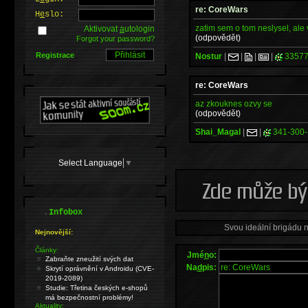
re: CoreWars
H
e
slo:
zatim sem o tom neslysel, ale
Aktivovat
a
utologin
(odpovědět)
Forgot your password?
Registrace
Nostur
|
|
|
|
33577
re: CoreWars
az zkouknes ozvy se
(odpovědět)
Shai_Magal
|
|
341-300-
Select Language
▼
.
Infobox
Svou ideální brigádu 
Nejnovější:
Články:
Jmé
n
o:
Zabraňte zneužití svých dat
Na
d
pis:
Skrytí oprávnění v Androidu (CVE-
2019-2089)
Studie: Třetina českých e-shopů
má bezpečnostní problémy!
Aktuality: