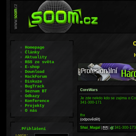
Homepage
Články
Aktuality
RSS ze světa
E-shop
Download
HackForum
Diskuze
BugTrack
CoreWars
Seznam BT
Odkazy
Je zde nekdo kdo se zajima o Co
Konference
341-300-171
Projekty
O nás
thx
(odpovědět)
Shai_Magal
|
|
341-300-173
.
Přihlášení
L
o
gin: