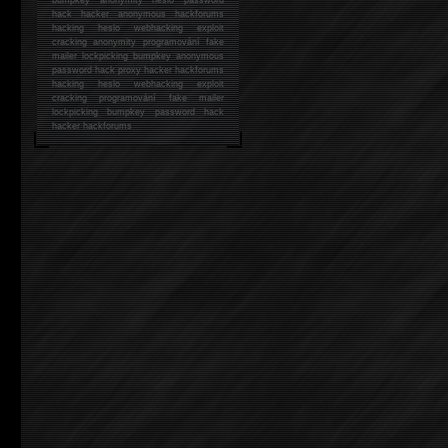
hack
hacker anonymous hackforums
hacking
heslo webhacking exploit
cracking anonymity programování fake
mailer lockpicking bumpkey anonymous
password hack proxy hacker hackforums
hacking heslo webhacking exploit
cracking programování fake mailer
lockpicking bumpkey password hack
hacker
hackforums