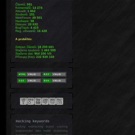
Článků:
991
Komentářů:
14 274
Aktualit:
1 862
Souborů:
151
WebForum:
49 501
Hardware:
38
Diskuze:
20 632
BugTrack:
4 415
Reg. uživatelů:
16 428
A proběhlo:
Zobraz. článků:
18 255 681
Staženo souborů:
1 463 599
Staženo dat:
964 206
MB
Přístupy (hits):
232 839 168
Hacking keywords
hacking
webhacking exploit cracking
programování fake mailer lockpicking
bumpkey anonymity heslo password