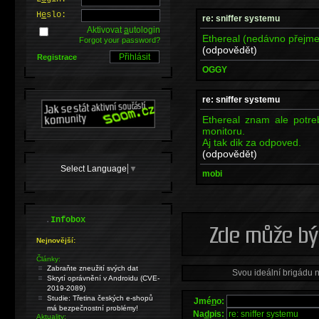
H
e
slo:
re: sniffer systemu
Aktivovat
a
utologin
Ethereal (nedávno přejme
Forgot your password?
(odpovědět)
Registrace
OGGY
re: sniffer systemu
Ethereal znam ale potreb
monitoru.
Aj tak dik za odpoved.
(odpovědět)
Select Language
▼
mobi
.
Infobox
Nejnovější:
Články:
Zabraňte zneužití svých dat
Svou ideální brigádu 
Skrytí oprávnění v Androidu (CVE-
2019-2089)
Studie: Třetina českých e-shopů
Jmé
n
o:
má bezpečnostní problémy!
Na
d
pis:
Aktuality: