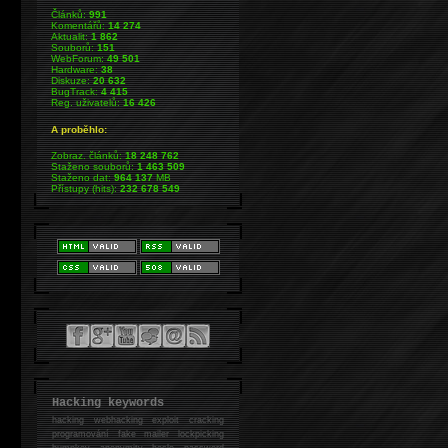
Článků:
991
Komentářů:
14 274
Aktualit:
1 862
Souborů:
151
WebForum:
49 501
Hardware:
38
Diskuze:
20 632
BugTrack:
4 415
Reg. uživatelů:
16 426
A proběhlo:
Zobraz. článků:
18 248 762
Staženo souborů:
1 463 509
Staženo dat:
964 137
MB
Přístupy (hits):
232 678 549
Hacking keywords
hacking
webhacking exploit cracking
programování fake mailer lockpicking
bumpkey anonymity heslo password