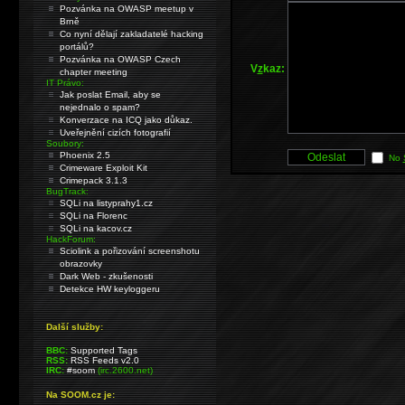
Pozvánka na OWASP meetup v
Brně
Co nyní dělají zakladatelé hacking
portálů?
Pozvánka na OWASP Czech
V
z
kaz:
chapter meeting
IT Právo:
Jak poslat Email, aby se
nejednalo o spam?
Konverzace na ICQ jako důkaz.
Uveřejnění cizích fotografií
Soubory:
Phoenix 2.5
No
Crimeware Exploit Kit
Crimepack 3.1.3
BugTrack:
SQLi na listyprahy1.cz
SQLi na Florenc
SQLi na kacov.cz
HackForum:
Sciolink a pořizování screenshotu
obrazovky
Dark Web - zkušenosti
Detekce HW keyloggeru
Další služby:
BBC:
Supported Tags
RSS:
RSS Feeds v2.0
IRC:
#soom
(irc.2600.net)
Na SOOM.cz je: