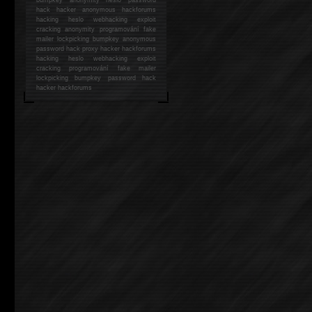
hack
hacker anonymous hackforums
hacking
heslo webhacking exploit
cracking anonymity programování fake
mailer lockpicking bumpkey anonymous
password hack proxy hacker hackforums
hacking heslo webhacking exploit
cracking programování fake mailer
lockpicking bumpkey password hack
hacker
hackforums