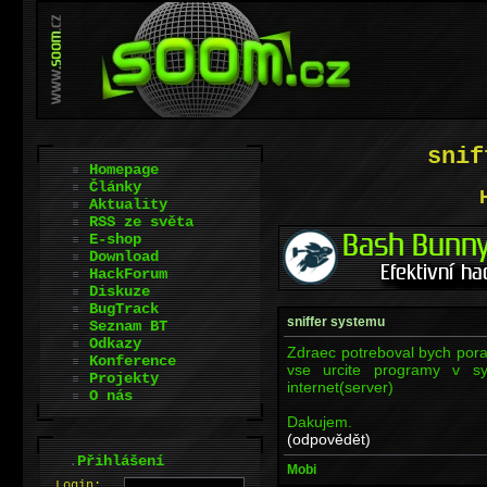
snif
Homepage
Články
Aktuality
RSS ze světa
E-shop
Download
HackForum
Diskuze
BugTrack
sniffer systemu
Seznam BT
Odkazy
Zdraec potreboval bych porad
Konference
vse urcite programy v s
Projekty
internet(server)
O nás
Dakujem.
(odpovědět)
.
Přihlášení
Mobi
L
o
gin: