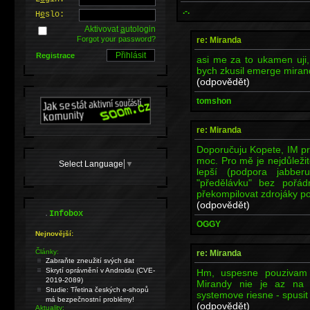
.-.
H
e
slo:
Aktivovat
a
utologin
Forgot your password?
re: Miranda
Registrace
asi me za to ukamen uji,
bych zkusil emerge mira
(odpovědět)
tomshon
re: Miranda
Doporučuju Kopete, IM pr
moc. Pro mě je nejdůleži
Select Language
▼
lepší (podpora jabber
"předělávku" bez pořádn
překompilovat zdrojáky po
(odpovědět)
.
Infobox
OGGY
Nejnovější:
Články:
re: Miranda
Zabraňte zneužití svých dat
Skrytí oprávnění v Androidu (CVE-
Hm, uspesne pouzivam G
2019-2089)
Mirandy nie je az na 
Studie: Třetina českých e-shopů
systemove riesne - spusi
má bezpečnostní problémy!
(odpovědět)
Aktuality: