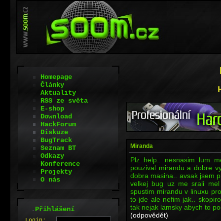
Homepage
Články
Aktuality
RSS ze světa
E-shop
Download
HackForum
Diskuze
BugTrack
Miranda
Seznam BT
Odkazy
Plz help.. nesnasim lum m
Konference
pouzival mirandu a dobre v
Projekty
dobra masina.. avsak jsem pr
O nás
velkej bug uz me srali mel
spustim mirandu v linuxu pro
to jde ale nefim jak.. skopi
tak nejak lamsky abych to po
.
Přihlášení
(odpovědět)
L
o
gin: