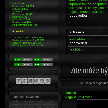
zapnout tak se nesputila
Článků:
991
Komentářů:
14 274
tak stalo -) co by jste 
Aktualit:
1 862
nejakej messenger ne..
Souborů:
151
WebForum:
49 501
(odpovědět)
Hardware:
38
Diskuze:
20 632
.-.
BugTrack:
4 415
Reg. uživatelů:
16 426
A proběhlo:
re: Miranda
Zobraz. článků:
18 249 704
www.jabber.cz
Staženo souborů:
1 463 563
(odpovědět)
Staženo dat:
964 185
MB
Přístupy (hits):
232 719 348
fuck ICQ .-)
Svou ideální brigádu 
Jmé
n
o:
Na
d
pis:
Hacking keywords
hacking
webhacking exploit cracking
programování fake mailer lockpicking
bumpkey anonymity heslo password