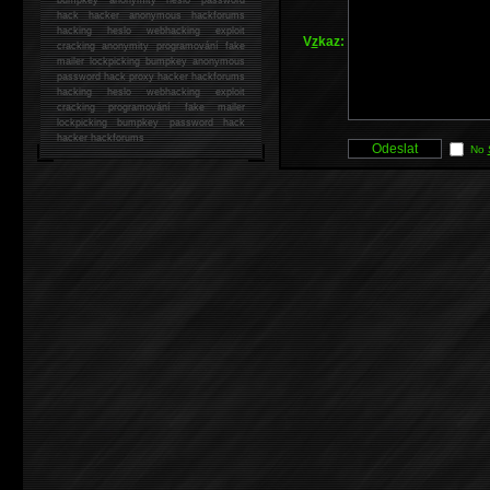
hack
hacker anonymous hackforums
hacking
heslo webhacking exploit
V
z
kaz:
cracking anonymity programování fake
mailer lockpicking bumpkey anonymous
password hack proxy hacker hackforums
hacking heslo webhacking exploit
cracking programování fake mailer
lockpicking bumpkey password hack
hacker
hackforums
No