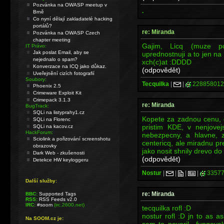
Pozvánka na OWASP meetup v
.
Brně
Co nyní dělají zakladatelé hacking
portálů?
re: Miranda
Pozvánka na OWASP Czech
chapter meeting
Gajim, Licq (muze po
IT Právo:
Jak poslat Email, aby se
uprednostnuji a to jen na
nejednalo o spam?
xch(c)at :DDDD
Konverzace na ICQ jako důkaz.
(odpovědět)
Uveřejnění cizích fotografií
Soubory:
Tecquilka
|
|
228858012
Phoenix 2.5
Crimeware Exploit Kit
Crimepack 3.1.3
re: Miranda
BugTrack:
SQLi na listyprahy1.cz
Kopete za zadnou cenu, 
SQLi na Florenc
pristim KDE, v nenjovej
SQLi na kacov.cz
HackForum:
nebezpecny, a hlavne, z
Sciolink a pořizování screenshotu
centericq, ale miradnu pr
obrazovky
jako nosit shnily drevo do
Dark Web - zkušenosti
(odpovědět)
Detekce HW keyloggeru
Nostur
|
|
|
|
33577
Další služby:
re: Miranda
BBC:
Supported Tags
RSS:
RSS Feeds v2.0
IRC:
#soom
(irc.2600.net)
tecquilka rofl :D
nostur rofl :D jn to as 
Na SOOM.cz je:
sem to neveril.. fungova