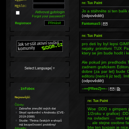
re: Tux Paint
H
e
slo:
Jo a stáhněte si ten balík
Aktivovat
a
utologin
(odpovědět)
Forgot your password?
Registrace
FantomasS
|
re: Tux Paint
pro deti by byl lepsi GIM
nejaky primitivni TUX Pa
ktery se jim bude hodit i 
Ale pokud jim predhodis T
zadnem grafickem Editoru
Select Language
▼
dobre (za par let) bude 
editoru (neni-li jiz ted)
(odpovědět)
.
--==[FReeZ]==--
|
|
Infobox
Nejnovější:
re: Tux Paint
Články:
Woe :DDD s gimpem p
Zabraňte zneužití svých dat
Skrytí oprávnění v Androidu (CVE-
1/2roku v grafice) :DD 
2019-2089)
na ovladani ... neni t
Studie: Třetina českých e-shopů
... ale stejne osobne 
má bezpečnostní problémy!
btw ten tuxpain je nice
Aktuality: