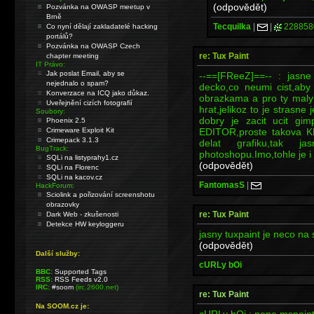
(odpovědět)
Pozvánka na OWASP meetup v
Brně
Tecquilka
|
|
228858
Co nyní dělají zakladatelé hacking
portálů?
Pozvánka na OWASP Czech
re: Tux Paint
chapter meeting
IT Právo:
Jak poslat Email, aby se
--==[FReeZ]==-- : jasne
nejednalo o spam?
decko,co neumi cist,aby
Konverzace na ICQ jako důkaz.
obrazkama a pro ty maly 
Uveřejnění cizích fotografií
hrat,jelikoz to je strasne
Soubory:
dobry je zacit ucit 
Phoenix 2.5
EDITOR,proste takova 
Crimeware Exploit Kit
Crimepack 3.1.3
delat grafiku,tak 
BugTrack:
photoshopu.Imo,tohle je i 
SQLi na listyprahy1.cz
(odpovědět)
SQLi na Florenc
SQLi na kacov.cz
FantomasS
|
HackForum:
Sciolink a pořizování screenshotu
obrazovky
re: Tux Paint
Dark Web - zkušenosti
Detekce HW keyloggeru
jasny tuxpaint je neco na 
(odpovědět)
Další služby:
cURLy bOi
BBC:
Supported Tags
RSS:
RSS Feeds v2.0
IRC:
#soom
(irc.2600.net)
re: Tux Paint
Na SOOM.cz je:
cURLy bOi : nene,mspaint 