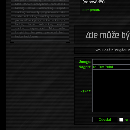
(odpovědět)
hack
hacker anonymous hackforums
hacking
heslo webhacking exploit
compman.
cracking anonymity programování fake
mailer lockpicking bumpkey anonymous
password hack proxy hacker hackforums
hacking heslo webhacking exploit
cracking programování fake mailer
lockpicking bumpkey password hack
hacker
hackforums
Svou ideální brigádu 
Jmé
n
o:
Na
d
pis:
V
z
kaz:
No