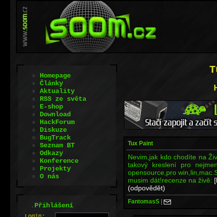
T
Homepage
Články
Aktuality
RSS ze světa
E-shop
Download
HackForum
Diskuze
BugTrack
Tux Paint
Seznam BT
Odkazy
Nevim,jak kdo chodíte na Živ
Konference
takový kreslení pro nejmen
Projekty
opensource,pro win,lin,mac.S
O nás
musim dát!recenze na živě:
[
(odpovědět)
FantomasS
|
.
Přihlášení
L
o
gin: