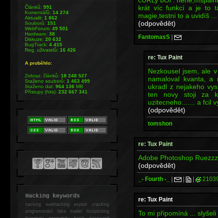
krát víc funkcí a je to
Článků:
991
Komentářů:
14 274
magie,testni to a uvidíš ...
Aktualit:
1 862
(odpovědět)
Souborů:
151
WebForum:
49 501
Hardware:
38
FantomasS
|
Diskuze:
20 632
BugTrack:
4 415
Reg. uživatelů:
16 426
re: Tux Paint
A proběhlo:
Nezkousel jsem, ale 
Zobraz. článků:
18 248 527
namaloval kvanta, a 
Staženo souborů:
1 463 499
ukradl z nejakeho vys
Staženo dat:
964 136
MB
Přístupy (hits):
232 667 341
ten novy stoji za 
uzitecneho....... a fcil
(odpovědět)
tomshon
re: Tux Paint
Adobe Photoshop Ruezzz 
(odpovědět)
_- Fourth -_
|
|
|
2103
Hacking keywords
re: Tux Paint
hacking
webhacking exploit cracking
programování fake mailer lockpicking
To mi připomíná ... slyšeli
bumpkey anonymity heslo password