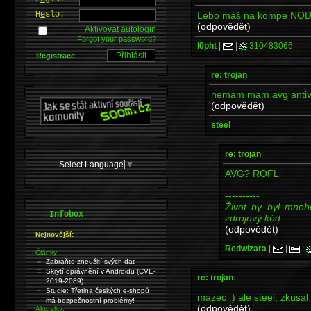
Lebo máš na kompe NOD
H
e
slo:
(odpovědět)
Aktivovat
a
utologin
Forgot your password?
l0pht
|
|
310483066
Registrace
re: trojan
nemam mam avg antiv
(odpovědět)
steel
re: trojan
Select Language
▼
AVG? ROFL
----------
Život by byl mno
.
Infobox
zdrojový kód.
(odpovědět)
Nejnovější:
Redwizara
|
|
|
Články:
Zabraňte zneužití svých dat
Skrytí oprávnění v Androidu (CVE-
re: trojan
2019-2089)
Studie: Třetina českých e-shopů
mazec :) ale steel, zkusal 
má bezpečnostní problémy!
(odpovědět)
Aktuality: