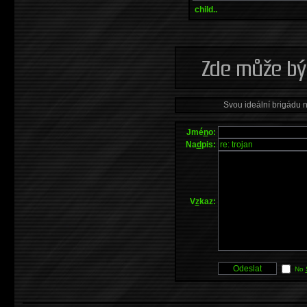
child..
Svou ideální brigádu 
Jmé
n
o:
Na
d
pis:
V
z
kaz:
No