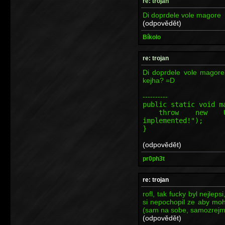
re: trojan
Di doprdele vole magore
(odpovědět)
Bíkolo
re: trojan
Di doprdele vole magore
kejha? =D
----------
public static void m
throw new Unsupp
implemented!");
}
(odpovědět)
pr0ph3t
re: trojan
rofl, tak fucky byl nejleps
si nepochopil ze aby moh
(sam na sobe, samozrejme)
(odpovědět)