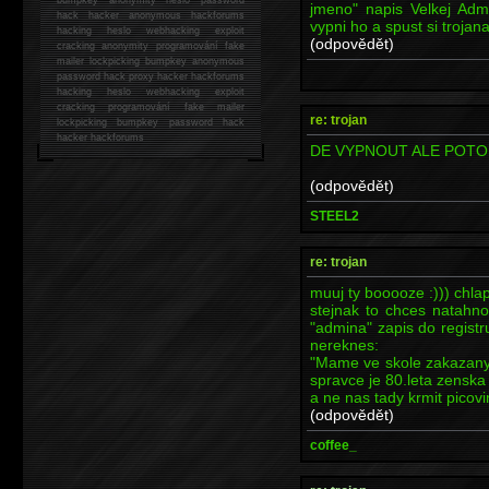
jmeno" napis Velkej Adm
hack
hacker anonymous hackforums
vypni ho a spust si trojana
hacking
heslo webhacking exploit
(odpovědět)
cracking anonymity programování fake
mailer lockpicking bumpkey anonymous
password hack proxy hacker hackforums
hacking heslo webhacking exploit
cracking programování fake mailer
re: trojan
lockpicking bumpkey password hack
hacker
hackforums
DE VYPNOUT ALE POTO
(odpovědět)
STEEL2
re: trojan
muuj ty booooze :))) chlap
stejnak to chces natahno
"admina" zapis do registr
nereknes:
"Mame ve skole zakazany r
spravce je 80.leta zensk
a ne nas tady krmit picovi
(odpovědět)
coffee_