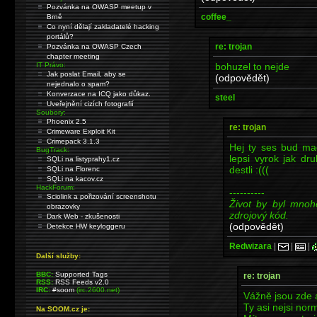
Pozvánka na OWASP meetup v
coffee_
Brně
Co nyní dělají zakladatelé hacking
portálů?
re: trojan
Pozvánka na OWASP Czech
chapter meeting
bohuzel to nejde
IT Právo:
Jak poslat Email, aby se
(odpovědět)
nejednalo o spam?
Konverzace na ICQ jako důkaz.
steel
Uveřejnění cizích fotografií
Soubory:
Phoenix 2.5
re: trojan
Crimeware Exploit Kit
Crimepack 3.1.3
Hej ty ses bud ma
BugTrack:
lepsi vyrok jak dr
SQLi na listyprahy1.cz
destli :(((
SQLi na Florenc
SQLi na kacov.cz
HackForum:
----------
Sciolink a pořizování screenshotu
Život by byl mno
obrazovky
zdrojový kód.
Dark Web - zkušenosti
(odpovědět)
Detekce HW keyloggeru
Redwizara
|
|
|
Další služby:
BBC:
Supported Tags
re: trojan
RSS:
RSS Feeds v2.0
IRC:
#soom
(irc.2600.net)
Vážně jsou zde a
Ty asi nejsi nor
Na SOOM.cz je: