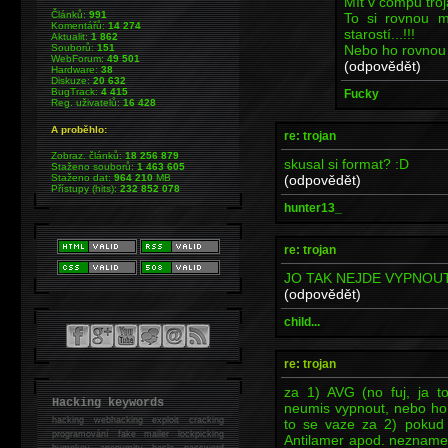
Mít v compu troja
Článků:
991
To si rovnou m
Komentářů:
14 274
starostí...!!!
Aktualit:
1 862
Nebo ho rovnou v
Souborů:
151
WebForum:
49 501
(odpovědět)
Hardware:
38
Diskuze:
20 632
BugTrack:
4 415
Fucky
Reg. uživatelů:
16 428
A proběhlo:
re: trojan
Zobraz. článků:
18 256 879
skusal si format? :D
Staženo souborů:
1 463 605
(odpovědět)
Staženo dat:
964 210
MB
Přístupy (hits):
232 852 078
hunter13_
re: trojan
JO TAK NEJDE VYPNOUT:)
(odpovědět)
child...
re: trojan
za 1) AVG (no fuj, ja t
Hacking keywords
neumis vypnout, nebo ho
hacking
webhacking exploit cracking
to se vaze za 2) pokud
programování fake mailer lockpicking
Antilamer apod. neznamen
bumpkey anonymity heslo password