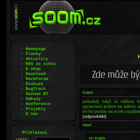
Homepage
Články
Aktuality
RSS ze světa
E-shop
Download
HackForum
Diskuze
BugTrack
trojan
Seznam BT
Odkazy
pokaždý když si stáhnu 
Konference
opravneni pritom se admin a 
Projekty
mi ho poslat na scott.usa@se
O nás
(odpovědět)
steel
.
Přihlášení
re: trojan
L
o
gin: