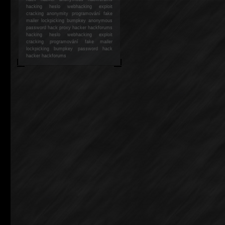
hacking
heslo webhacking exploit
cracking anonymity programování fake
mailer lockpicking bumpkey anonymous
password hack proxy hacker hackforums
hacking heslo webhacking exploit
cracking programování fake mailer
lockpicking bumpkey password hack
hacker
hackforums