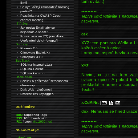
tam uvítal :)
Brně
Co nyní dělají zakladatelé hacking
----------
portálů?
Pozvánka na OWASP Czech
Teprve když vstáváte s hackinge
chapter meeting
hackerem.
IT Právo:
Jak poslat Email, aby se
nejednalo o spam?
dex
Konverzace na ICQ jako důkaz.
Uveřejnění cizích fotografií
XYZ: ten port pro Widle a L
Soubory:
každá cvičená opice.
Phoenix 2.5
Lamy maj aspoň hezkou nov
Crimeware Exploit Kit
Crimepack 3.1.3
BugTrack:
SQLi na listyprahy1.cz
XYZ
SQLi na Florenc
SQLi na kacov.cz
Nevim, co je na tom zaj
HackForum:
cvicena opice. A pokud to t
Sciolink a pořizování screenshotu
prekladat readme a soupat
obrazovky
Texts!!
Dark Web - zkušenosti
Detekce HW keyloggeru
.cCuMiNn.
|
|
|
Další služby:
dex: Nemusíš se hned urážet, 
BBC:
Supported Tags
RSS:
RSS Feeds v2.0
----------
IRC:
#soom
(irc.2600.net)
Teprve když vstáváte s hackinge
Na SOOM.cz je:
hackerem.
Článků:
991