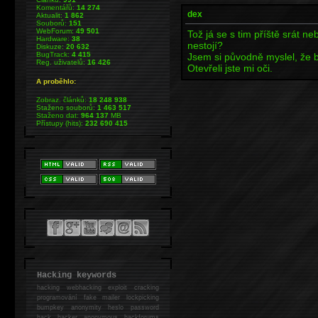
Komentářů:
14 274
dex
Aktualit:
1 862
Souborů:
151
WebForum:
49 501
Tož já se s tim příště srát ne
Hardware:
38
nestojí?
Diskuze:
20 632
BugTrack:
4 415
Jsem si původně myslel, že 
Reg. uživatelů:
16 426
Otevřeli jste mi oči.
A proběhlo:
Zobraz. článků:
18 248 938
Staženo souborů:
1 463 517
Staženo dat:
964 137
MB
Přístupy (hits):
232 690 415
Hacking keywords
hacking
webhacking exploit cracking
programování fake mailer lockpicking
bumpkey anonymity heslo password
hack
hacker anonymous hackforums