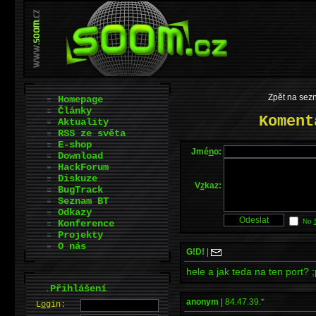
Zpět na sez
Homepage
Články
Koment
Aktuality
RSS ze světa
E-shop
Jmé
n
o:
Download
HackForum
Diskuze
V
z
kaz:
BugTrack
Seznam BT
Odkazy
No
Konference
Projekty
O nás
G!D!
|
hele a jak teda na ten port? 
.
Přihlášení
anonym
|
84.47.39.*
L
o
gin: