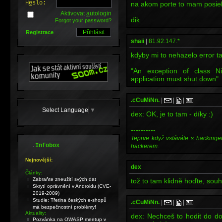
H
e
slo:
na akom porte to mam posie
Aktivovat
a
utologin
dik
Forgot your password?
Registrace
shaii
|
81.92.147.*
kdyby mi to nehazelo error ta
"An exception of class Ni
application must shut down"
.cCuMiNn.
|
|
|
Select Language
▼
dex: OK, je to tam - díky :)
----------
Teprve když vstáváte s hackinge
.
Infobox
hackerem.
Nejnovější:
dex
Články:
Zabraňte zneužití svých dat
tož to tam klidně hoďte, souh
Skrytí oprávnění v Androidu (CVE-
2019-2089)
Studie: Třetina českých e-shopů
.cCuMiNn.
|
|
|
má bezpečnostní problémy!
Aktuality:
dex: Nechceš to hodit do 
Pozvánka na OWASP meetup v