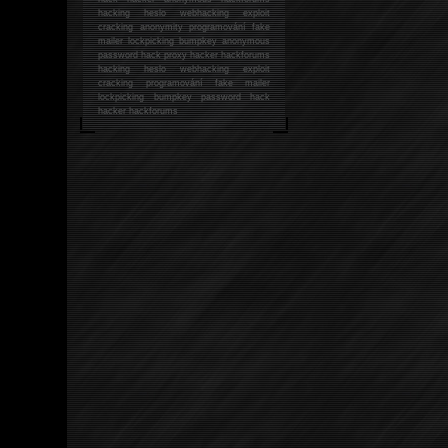
hacking
heslo webhacking exploit
cracking anonymity programování fake
mailer lockpicking bumpkey anonymous
password hack proxy hacker hackforums
hacking heslo webhacking exploit
cracking programování fake mailer
lockpicking bumpkey password hack
hacker
hackforums