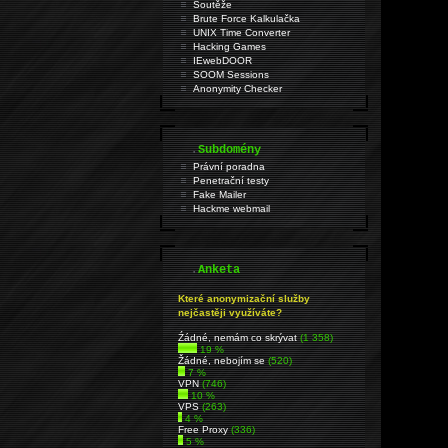
Soutěže
Brute Force Kalkulačka
UNIX Time Converter
Hacking Games
IEwebDOOR
SOOM Sessions
Anonymity Checker
.
Subdomény
Právní poradna
Penetrační testy
Fake Mailer
Hackme webmail
.
Anketa
Které anonymizační služby
nejčastěji využíváte?
Źádné, nemám co skrývat
(1 358)
19 %
Žádné, nebojím se
(520)
7 %
VPN
(746)
10 %
VPS
(263)
4 %
Free Proxy
(336)
5 %