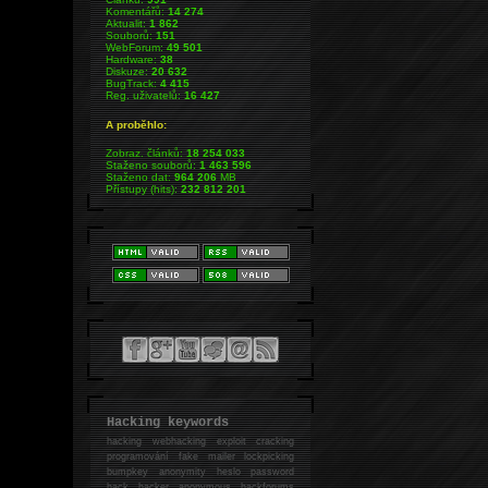
Komentářů:
14 274
Aktualit:
1 862
Souborů:
151
WebForum:
49 501
Hardware:
38
Diskuze:
20 632
BugTrack:
4 415
Reg. uživatelů:
16 427
A proběhlo:
Zobraz. článků:
18 254 033
Staženo souborů:
1 463 596
Staženo dat:
964 206
MB
Přístupy (hits):
232 812 201
Hacking keywords
hacking
webhacking exploit cracking
programování fake mailer lockpicking
bumpkey anonymity heslo password
hack
hacker anonymous hackforums