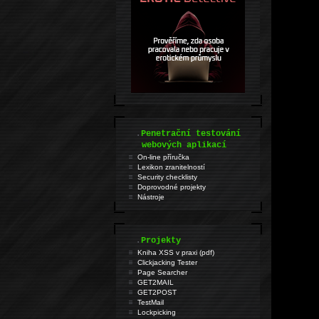
.
Penetrační testování
webových aplikací
On-line příručka
Lexikon zranitelností
Security checklisty
Doprovodné projekty
Nástroje
.
Projekty
Kniha XSS v praxi (pdf)
Clickjacking Tester
Page Searcher
GET2MAIL
GET2POST
TestMail
Lockpicking