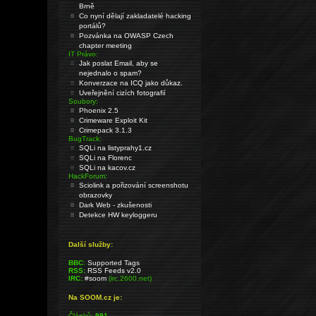
Brně
Co nyní dělají zakladatelé hacking
portálů?
Pozvánka na OWASP Czech
chapter meeting
IT Právo:
Jak poslat Email, aby se
nejednalo o spam?
Konverzace na ICQ jako důkaz.
Uveřejnění cizích fotografií
Soubory:
Phoenix 2.5
Crimeware Exploit Kit
Crimepack 3.1.3
BugTrack:
SQLi na listyprahy1.cz
SQLi na Florenc
SQLi na kacov.cz
HackForum:
Sciolink a pořizování screenshotu
obrazovky
Dark Web - zkušenosti
Detekce HW keyloggeru
Další služby:
BBC:
Supported Tags
RSS:
RSS Feeds v2.0
IRC:
#soom
(irc.2600.net)
Na SOOM.cz je:
Článků:
991