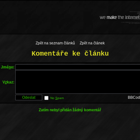
Zpět na seznam článků
Zpět na článek
Komentáře ke článku
Jmé
n
o:
V
z
kaz:
BBCod
No
S
pam
Zatím nebyl přidán žádný komentář