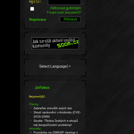
H
e
slo:
Aktivovat
a
utologin
Forgot your password?
Registrace
Select Language
▼
.
Infobox
Nejnovější:
Články:
Zabraňte zneužití svých dat
Skrytí oprávnění v Androidu (CVE-
2019-2089)
Studie: Třetina českých e-shopů
má bezpečnostní problémy!
Aktuality:
Pozvánka na OWASP meetup v