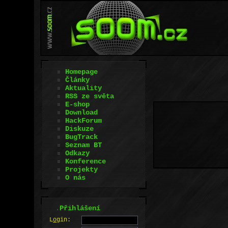
Homepage
Články
Aktuality
RSS ze světa
E-shop
Download
HackForum
Diskuze
BugTrack
Seznam BT
Odkazy
Konference
Projekty
O nás
.
Přihlášení
L
o
gin: