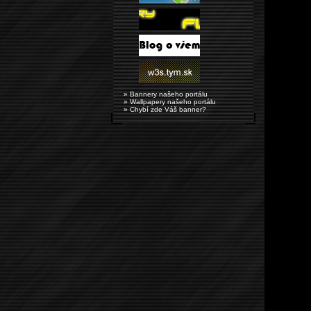
» Bannery našeho portálu
» Wallpapery našeho portálu
» Chybí zde Váš banner?