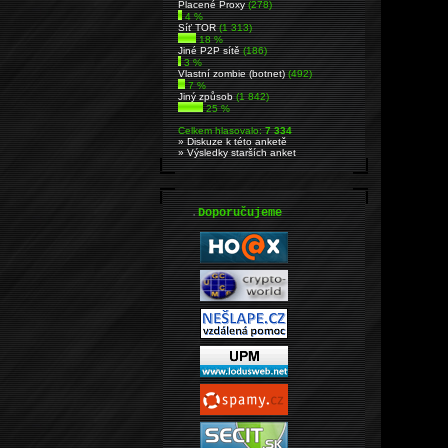
Placené Proxy
(278)
4 %
Síť TOR
(1 313)
18 %
Jiné P2P sítě
(186)
3 %
Vlastní zombie (botnet)
(492)
7 %
Jiný způsob
(1 842)
25 %
Celkem hlasovalo:
7 334
» Diskuze k této anketě
» Výsledky starších anket
.
Doporučujeme