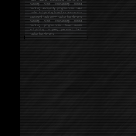
hacking
heslo webhacking exploit
cracking anonymity programování fake
mailer lockpicking bumpkey anonymous
password hack proxy hacker hackforums
hacking heslo webhacking exploit
cracking programování fake mailer
lockpicking bumpkey password hack
hacker
hackforums