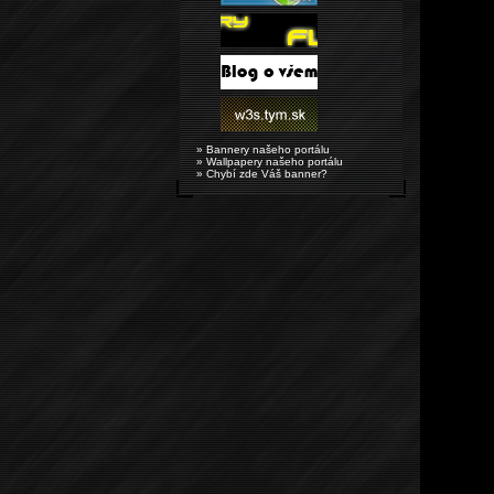
» Bannery našeho portálu
» Wallpapery našeho portálu
» Chybí zde Váš banner?