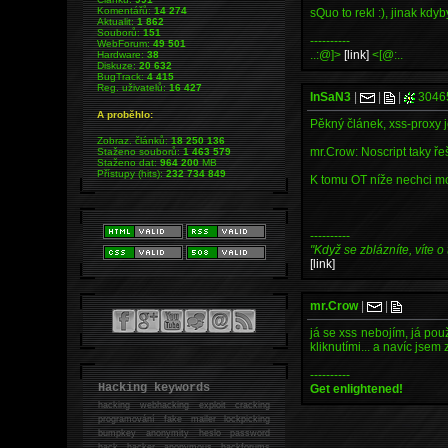
Komentářů:
14 274
sQuo to rekl :), jinak kdyb
Aktualit:
1 862
Souborů:
151
----------
WebForum:
49 501
..:@]>
[link]
<[@:..
Hardware:
38
Diskuze:
20 632
BugTrack:
4 415
Reg. uživatelů:
16 427
InSaN3
|
|
|
3046
A proběhlo:
Pěkný článek, xss-proxy j
Zobraz. článků:
18 250 136
mr.Crow: Noscript taky ře
Staženo souborů:
1 463 579
Staženo dat:
964 200
MB
Přístupy (hits):
232 734 849
K tomu OT níže nechci mo
----------
"Když se zblázníte, víte o 
[link]
mr.Crow
|
|
já se xss nebojím, já po
kliknutími... a navíc jse
----------
Hacking keywords
Get enlightened!
hacking
webhacking exploit cracking
programování fake mailer lockpicking
bumpkey anonymity heslo password
hack
hacker anonymous hackforums