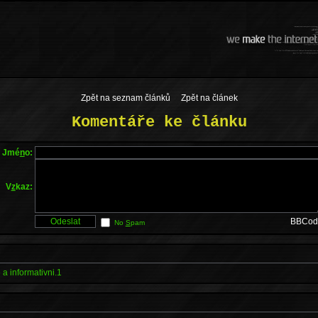
Zpět na seznam článků
Zpět na článek
Komentáře ke článku
Jmé
n
o:
V
z
kaz:
BBCod
No
S
pam
a informativni.1