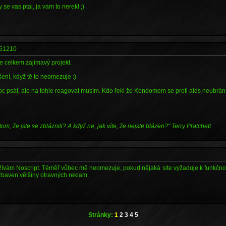
y se vas ptal, ja vam to nerekl ;)
51210
e celkem zajímavý projekt.
šení, když tě to neomezuje :)
c psát, ale na tohle reagovat musím. Kdo řekl že Kondomem se proti aids neubrání
tom, že jste se zbláznili? A když ne, jak víte, že nejste blázen?" Terry Pratchett
užívám Noscript. Téměř vůbec mě neomezuje, pokud nějaká site vyžaduje k funkčno
m zbaven většiny otravných reklam.
Stránky:
1
2
3
4
5