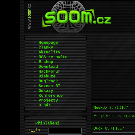
Homepage
Články
Aktuality
RSS ze světa
E-shop
Download
HackForum
Diskuze
BugTrack
Seznam BT
Odkazy
Konference
Projekty
O nás
Neekdo
|
85.71.110.*
Moc pekne napsane,ctive 
.
Přihlášení
Duck
|
85.71.165.*
L
o
gin: