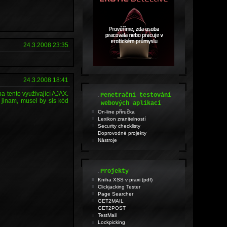
24.3.2008 23:35
24.3.2008 18:41
a tento využívající AJAX.
.
Penetrační testování
 jinam, musel by sis kód
webových aplikací
On-line příručka
Lexikon zranitelností
Security checklisty
Doprovodné projekty
Nástroje
.
Projekty
Kniha XSS v praxi (pdf)
Clickjacking Tester
Page Searcher
GET2MAIL
GET2POST
TestMail
Lockpicking