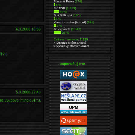
Placené Proxy
(278)
4 %
Síť TOR
(1 313)
18 %
Jiné P2P sítě
(185)
3 %
Vlastní zombie (botnet)
(491)
7 %
6.3.2008 16:58
Jiný způsob
(1 842)
25 %
Celkem hlasovalo:
7 329
» Diskuze k této anketě
» Výsledky starších anket
š? :)
.
Doporučujeme
5.3.2008 22:45
sti JS, povolím ho dvěma