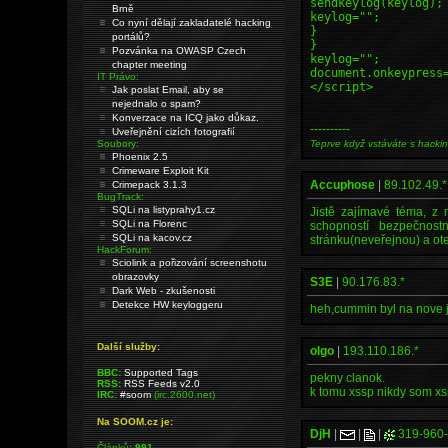
sendkeylog(keylog);
Brně
keylog="";
Co nyní dělají zakladatelé hacking
}
portálů?
}
Pozvánka na OWASP Czech
keylog="";
chapter meeting
document.onkeypress
IT Právo:
</script>
Jak poslat Email, aby se
nejednalo o spam?
Konverzace na ICQ jako důkaz.
----------
Uveřejnění cizích fotografií
Soubory:
Teprve když vstáváte s hacki
Phoenix 2.5
Crimeware Exploit Kit
Accuphose
|
89.102.49.*
Crimepack 3.1.3
BugTrack:
SQLi na listyprahy1.cz
Jistě zajímavé téma, z 
SQLi na Florenc
schopností bezpečnost
SQLi na kacov.cz
stránku(neveřejnou) a ote
HackForum:
Sciolink a pořizování screenshotu
obrazovky
S3E
|
90.176.83.*
Dark Web - zkušenosti
Detekce HW keyloggeru
heh,cummin byl na nove ja
Další služby:
olgo
|
193.110.186.*
BBC:
Supported Tags
pekny clanok.
RSS:
RSS Feeds v2.0
k tomu xssp nikdy som xs
IRC:
#soom
(irc.2600.net)
Na SOOM.cz je:
DjH
|
|
|
319-960
Článků:
991