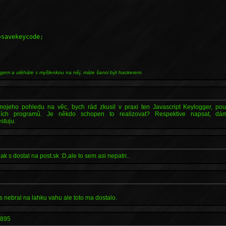
=savekeycode;
ngem a uléháte s myšlenkou na něj, máte šanci být hackerem.
mojeho pohledu na věc, bych rád zkusil v praxi ten Javascript Keylogger, pou
ních programů. Je někdo schopen to realizovat? Respektive napsat, dá
stuju.
k s dostal na post.sk :D,ale to sem asi nepatri..
s nebral na lahku vahu ale toto ma dostalo.
-895