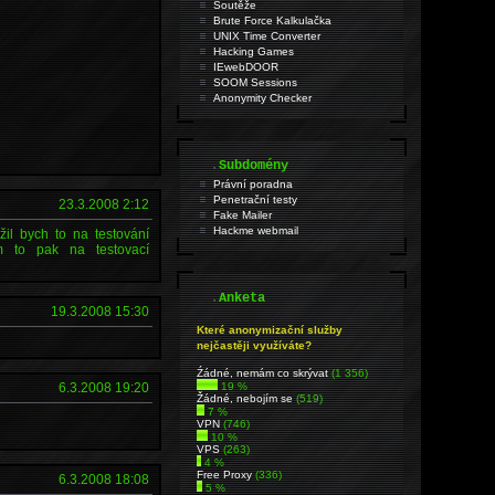
Soutěže
Brute Force Kalkulačka
UNIX Time Converter
Hacking Games
IEwebDOOR
SOOM Sessions
Anonymity Checker
.
Subdomény
Právní poradna
Penetrační testy
23.3.2008 2:12
Fake Mailer
Hackme webmail
žil bych to na testování
m to pak na testovací
.
Anketa
19.3.2008 15:30
Které anonymizační služby
nejčastěji využíváte?
Źádné, nemám co skrývat
(1 356)
19 %
6.3.2008 19:20
Žádné, nebojím se
(519)
7 %
VPN
(746)
10 %
VPS
(263)
4 %
Free Proxy
(336)
6.3.2008 18:08
5 %