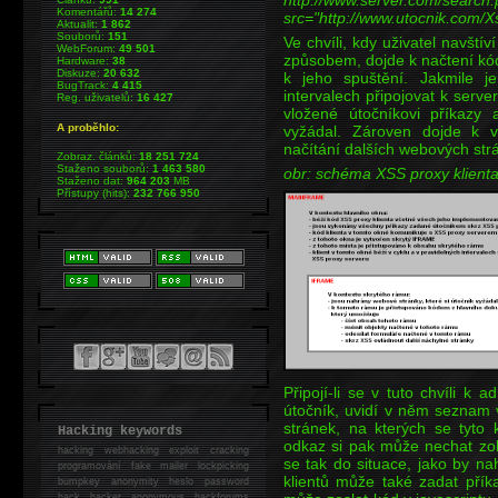
http://www.server.com/search
Komentářů:
14 274
src="http://www.utocnik.com/Xs
Aktualit:
1 862
Souborů:
151
Ve chvíli, kdy uživatel navš
WebForum:
49 501
způsobem, dojde k načtení kód
Hardware:
38
Diskuze:
20 632
k jeho spuštění. Jakmile j
BugTrack:
4 415
intervalech připojovat k serve
Reg. uživatelů:
16 427
vložené útočníkovi příkazy 
A proběhlo:
vyžádal. Zároven dojde k v
načítání dalších webových strá
Zobraz. článků:
18 251 724
Staženo souborů:
1 463 580
obr: schéma XSS proxy klienta 
Staženo dat:
964 203
MB
Přístupy (hits):
232 766 950
Připojí-li se v tuto chvíli k
útočník, uvidí v něm seznam 
stránek, na kterých se tyto 
Hacking keywords
odkaz si pak může nechat zobr
hacking
webhacking exploit cracking
se tak do situace, jako by na
programování fake mailer lockpicking
klientů může také zadat pří
bumpkey anonymity heslo password
hack
hacker anonymous hackforums