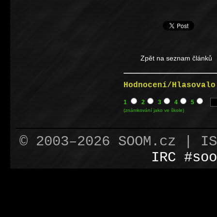
Zpět na seznam článků
Hodnocení/Hlasovalo
1
2
3
4
5
(známkování jako ve škole)
© 2003–2026 SOOM.cz | I
IRC #soo