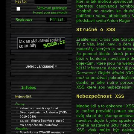
kteří si tak mohou upevnovat 
H
e
slo:
Internetu časovanou bombo
Aktivovat
a
utologin
Osobně se stavím ke druhé
Forgot your password?
patřičnou váhu, představím 
Registrace
představil světu Anton Rager.
Stručně o XSS
Zratitelnost Cross Site Scrip
Ty z Vás, kteří neví, o čem 
materiály, kterých je na Inter
že pomocí těchto útoků je mož
běží v kontextu navštívené 
objektům, které jsou na web
Select Language
▼
bližší informace doporučuji p
Document Objekt Model (DO
možné používat pokročilejšíc
článku je také nutné porozu
XSS, které jsou nejběžnějšími 
.
Infobox
Nebezpečnost XSS
Nejnovější:
Články:
Mnoho lidí a to dokonce i XS
Zabraňte zneužití svých dat
je možné provádět pouze stat
Skrytí oprávnění v Androidu (CVE-
svůj skript do zkompromitova
2019-2089)
navštíví, dojde k jeho spuště
Studie: Třetina českých e-shopů
změně nastavení účtu nebo k 
má bezpečnostní problémy!
Aktuality:
XSS však může být daleko 
Pozvánka na OWASP meetup v