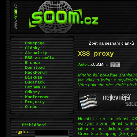
Homepage
Zpět na seznam článků
Články
XSS proxy
Aktuality
RSS ze světa
E-shop
Autor:
.cCuMiNn.
Download
HackForum
Mnoho lidí považuje zranitel
Diskuze
jde však o jednu z největší
BugTrack
Vám pokusím přesvědčit předs
Seznam BT
Odkazy
Konference
Projekty
O nás
Hovoří-li se o zratitelnosti 
vyskytující zranitelností web
.
Přihlášení
situacím mezi diskutujícími s
L
o
gin:
Cross Site Scripting (XSS) js