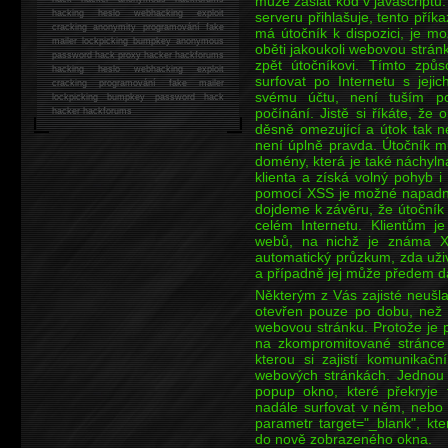
může zaslat kód v javascriptu. 
hacking
heslo webhacking exploit
serveru přihlašuje, tento přík
cracking anonymity programování fake
má útočník k dispozici, je m
mailer lockpicking bumpkey anonymous
oběti jakoukoli webovou strán
password hack proxy hacker hackforums
zpět útočníkovi. Tímto způ
hacking heslo webhacking exploit
surfovat po Internetu s jeji
cracking programování fake mailer
svému účtu, není tuším po
lockpicking bumpkey password hack
počínání. Jistě si říkáte, 
hacker
hackforums
děsně omezující a útok tak n
není úplně pravda. Útočník m
domény, která je také náchyln
klienta a získá volný pohyb
pomocí XSS je možné napadno
dojdeme k závěru, že útočník 
celém Internetu. Klientům 
webů, na nichž je známa X
automatický průzkum, zda uživ
a případně jej může předem 
Některým z Vás zajisté neušl
otevřen pouze po dobu, než 
webovou stránku. Protože je p
na zkompromitované stránce 
kterou si zajistí komunikačn
webových stránkách. Jednou z
popup okno, které překryje 
nadále surfovat v něm, nebo
parametr target="_blank", kte
do nově zobrazeného okna.