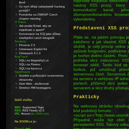
naprosté ovládnutí webového 
Brně
nástroj XSS proxy, který 
Co nyní dělají zakladatelé hacking
komunikační kanál, jeh
portálů?
zkompromitovanému browseru
Pozvánka na OWASP Czech
vykonávány.
chapter meeting
IT Právo:
Jak poslat Email, aby se
Představení XSS pro
nejednalo o spam?
Konverzace na ICQ jako důkaz.
Ptáte se, na jakém principu je
Uveřejnění cizích fotografií
založeno a jak vlastně XSS 
Soubory:
Phoenix 2.5
složitě, je celý princip veli
Crimeware Exploit Kit
způsob fungování, podíváme se
Crimepack 3.1.3
je tvořen dvěmi částmi. První
BugTrack:
potřeba skrz nalezenou XSS
SQLi na listyprahy1.cz
browser oběti. Tento kód se
SQLi na Florenc
SQLi na kacov.cz
funkce, jež umožnují prov
HackForum:
serverovou částí. Serverová č
Sciolink a pořizování screenshotu
na serveru s veřejnou IP adr
obrazovky
portech, přičemž skrz jeden
Dark Web - zkušenosti
serverem a skrz druhý přistupu
Detekce HW keyloggeru
Prakticky
Další služby:
Na webovou stránku obsahujíc
BBC:
Supported Tags
kód podobný tomuto:
RSS:
RSS Feeds v2.0
IRC:
#soom
(irc.2600.net)
<script src="http://www.utocni
Případně může být obět n
Na SOOM.cz je:
persistentní XSS. Takový odka
Článků:
991