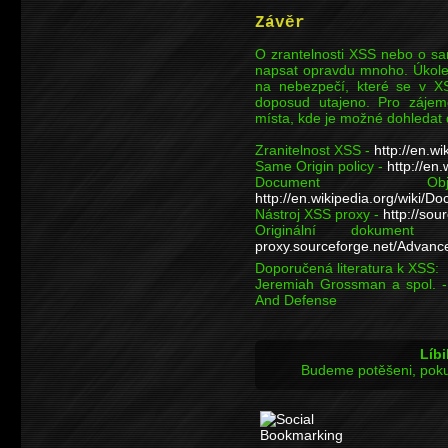
Závěr
O zrantelnosti XSS nebo o sa
napsat opravdu mnoho. Úkole
na nebezpečí, které se v X
doposud utajeno. Pro zájem
místa, kde je možné dohledat 
Zranitelnost XSS -
http://en.wi
Same Origin policy -
http://en
Document 
http://en.wikipedia.org/wiki/
Nástroj XSS proxy -
http://sou
Originální doku
proxy.sourceforge.net/Advanc
Doporučená literatura k XSS:
Jeremiah Grossman a spol. - 
And Defense
Líbi
Budeme potěšeni, poku