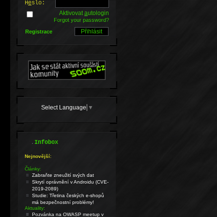
H
e
slo:
Aktivovat
a
utologin
Forgot your password?
Registrace
Select Language
▼
.
Infobox
Nejnovější:
Články:
Zabraňte zneužití svých dat
Skrytí oprávnění v Androidu (CVE-
2019-2089)
Studie: Třetina českých e-shopů
má bezpečnostní problémy!
Aktuality:
Pozvánka na OWASP meetup v