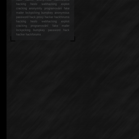
hacking
heslo webhacking exploit
cracking anonymity programování fake
mailer lockpicking bumpkey anonymous
password hack proxy hacker hackforums
hacking heslo webhacking exploit
cracking programování fake mailer
lockpicking bumpkey password hack
hacker
hackforums