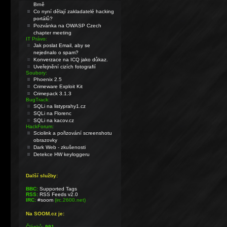
Brně
Co nyní dělají zakladatelé hacking
portálů?
Pozvánka na OWASP Czech
chapter meeting
IT Právo:
Jak poslat Email, aby se
nejednalo o spam?
Konverzace na ICQ jako důkaz.
Uveřejnění cizích fotografií
Soubory:
Phoenix 2.5
Crimeware Exploit Kit
Crimepack 3.1.3
BugTrack:
SQLi na listyprahy1.cz
SQLi na Florenc
SQLi na kacov.cz
HackForum:
Sciolink a pořizování screenshotu
obrazovky
Dark Web - zkušenosti
Detekce HW keyloggeru
Další služby:
BBC:
Supported Tags
RSS:
RSS Feeds v2.0
IRC:
#soom
(irc.2600.net)
Na SOOM.cz je:
Článků:
991