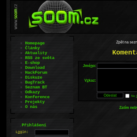
Zpět na sez
Homepage
Články
Koment
Aktuality
RSS ze světa
E-shop
Jmé
n
o:
Download
HackForum
Diskuze
V
z
kaz:
BugTrack
Seznam BT
Odkazy
No
Konference
Projekty
O nás
Zatím neb
.
Přihlášení
L
o
gin: