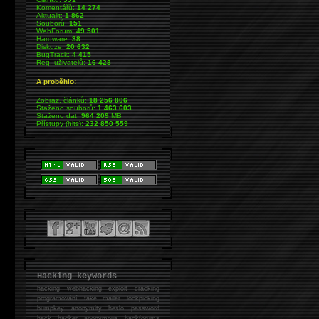
Komentářů:
14 274
Aktualit:
1 862
Souborů:
151
WebForum:
49 501
Hardware:
38
Diskuze:
20 632
BugTrack:
4 415
Reg. uživatelů:
16 428
A proběhlo:
Zobraz. článků:
18 256 806
Staženo souborů:
1 463 603
Staženo dat:
964 209
MB
Přístupy (hits):
232 850 559
Hacking keywords
hacking
webhacking exploit cracking
programování fake mailer lockpicking
bumpkey anonymity heslo password
hack
hacker anonymous hackforums