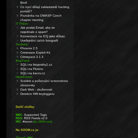
Brně
Co nyní dělají zakladatelé hacking
portálů?
Pozvánka na OWASP Czech
chapter meeting
IT Právo:
Jak poslat Email, aby se
nejednalo o spam?
Konverzace na ICQ jako důkaz.
Uveřejnění cizích fotografií
Soubory:
Phoenix 2.5
Crimeware Exploit Kit
Crimepack 3.1.3
BugTrack:
SQLi na listyprahy1.cz
SQLi na Florenc
SQLi na kacov.cz
HackForum:
Sciolink a pořizování screenshotu
obrazovky
Dark Web - zkušenosti
Detekce HW keyloggeru
Další služby:
BBC:
Supported Tags
RSS:
RSS Feeds v2.0
IRC:
#soom
(irc.2600.net)
Na SOOM.cz je:
Článků:
991