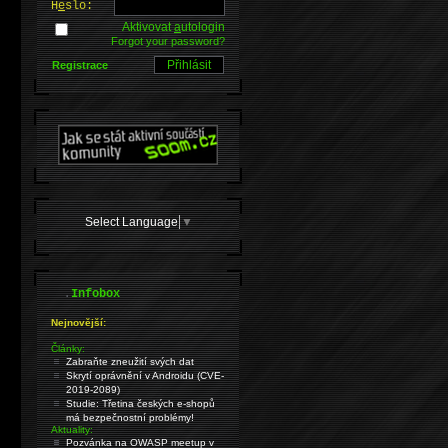
H
e
slo:
Aktivovat
a
utologin
Forgot your password?
Registrace
Select Language
▼
.
Infobox
Nejnovější:
Články:
Zabraňte zneužití svých dat
Skrytí oprávnění v Androidu (CVE-
2019-2089)
Studie: Třetina českých e-shopů
má bezpečnostní problémy!
Aktuality:
Pozvánka na OWASP meetup v