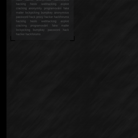
hacking
heslo webhacking exploit
cracking anonymity programování fake
mailer lockpicking bumpkey anonymous
password hack proxy hacker hackforums
hacking heslo webhacking exploit
cracking programování fake mailer
lockpicking bumpkey password hack
hacker
hackforums