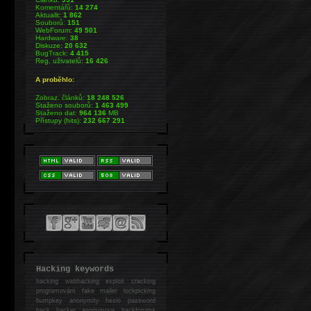
Komentářů:
14 274
Aktualit:
1 862
Souborů:
151
WebForum:
49 501
Hardware:
38
Diskuze:
20 632
BugTrack:
4 415
Reg. uživatelů:
16 426
A proběhlo:
Zobraz. článků:
18 248 526
Staženo souborů:
1 463 499
Staženo dat:
964 136
MB
Přístupy (hits):
232 667 291
Hacking keywords
hacking
webhacking exploit cracking
programování fake mailer lockpicking
bumpkey anonymity heslo password
hack
hacker anonymous hackforums