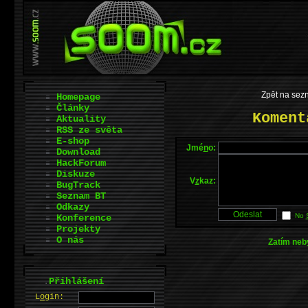
Zpět na sez
Homepage
Články
Koment
Aktuality
RSS ze světa
E-shop
Jmé
n
o:
Download
HackForum
Diskuze
V
z
kaz:
BugTrack
Seznam BT
Odkazy
No
Konference
Projekty
O nás
Zatím neb
.
Přihlášení
L
o
gin: