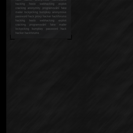
hacking
heslo webhacking exploit
cracking anonymity programování fake
mailer lockpicking bumpkey anonymous
password hack proxy hacker hackforums
hacking heslo webhacking exploit
cracking programování fake mailer
lockpicking bumpkey password hack
hacker
hackforums