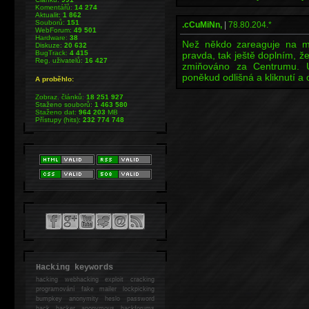
Komentářů:
14 274
Aktualit:
1 862
Souborů:
151
.cCuMiNn,
|
78.80.204.*
WebForum:
49 501
Hardware:
38
Než někdo zareaguje na mů
Diskuze:
20 632
BugTrack:
4 415
pravda, tak ještě doplním, ž
Reg. uživatelů:
16 427
zmiňováno za Centrumu. U
poněkud odlišná a kliknutí a
A proběhlo:
Zobraz. článků:
18 251 927
Staženo souborů:
1 463 580
Staženo dat:
964 203
MB
Přístupy (hits):
232 774 748
Hacking keywords
hacking
webhacking exploit cracking
programování fake mailer lockpicking
bumpkey anonymity heslo password
hack
hacker anonymous hackforums