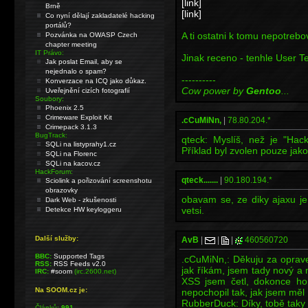
[link]
Brně
[link]
Co nyní dělají zakladatelé hacking
portálů?
A ti ostatni k tomu nepotrebo
Pozvánka na OWASP Czech
chapter meeting
IT Právo:
Jinak receno - tenhle User T
Jak poslat Email, aby se
nejednalo o spam?
----------
Konverzace na ICQ jako důkaz.
Cow power by
Gentoo
...
Uveřejnění cizích fotografií
Soubory:
Phoenix 2.5
Crimeware Exploit Kit
.cCuMiNn,
|
78.80.204.*
Crimepack 3.1.3
BugTrack:
qteck: Myslíš, než je "Ha
SQLi na listyprahy1.cz
Příklad byl zvolen pouze jako
SQLi na Florenc
SQLi na kacov.cz
HackForum:
qteck.......
|
90.180.194.*
Sciolink a pořizování screenshotu
obrazovky
obavam se, ze diky ajaxu j
Dark Web - zkušenosti
vetsi.
Detekce HW keyloggeru
Další služby:
AvB
|
|
|
460560720
BBC:
Supported Tags
.cCuMiNn,: Děkuju za oprave
RSS:
RSS Feeds v2.0
jak říkám, jsem tady nový a
IRC:
#soom
(irc.2600.net)
XSS jsem četl, dokonce ho
Na SOOM.cz je:
nepochopil tak, jak jsem měl
RubberDuck: Díky, tobě taky
Článků:
991