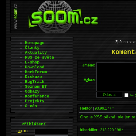
Zpět na sez
Homepage
Články
Koment
Aktuality
RSS ze světa
E-shop
Jmé
n
o:
Download
HackForum
Diskuze
V
z
kaz:
BugTrack
Seznam BT
Odkazy
No
Konference
Projekty
O nás
Hektor
|
93.99.177.*
Ono je XSS pěkné, ale jen tehd
.
Přihlášení
kiberkiller
|
213.220.198.*
L
o
gin: