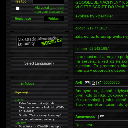
H
e
slo:
GOOGLE JE NÁCHYLNÝ K 
VLOŽTE SCRIPT DO VYHLED
Aktivovat
a
utologin
------------------------------------
Forgot your password?
explore by kiberKiller
Registrace
c0d3r
|
217.77.161.*
Zdarec, uz to asi opravili..
hmmm
|
62.142.198.*
ajax musi mat aj nejaku pod
na serveri...a ked uz nejaky
Select Language
▼
injection. Ta premenna hla
nemaju v suboroch ulozene.
AvB
|
|
|
460560720
.
Infobox
Anonymous_: Jasně, kdybysis 
Nejnovější:
první kdo to říká. Dokonce Ru
tě to uspokojí :) tak ti klid
Články:
Zabraňte zneužití svých dat
Track neměl ani tušení, do tý
Skrytí oprávnění v Androidu (CVE-
2019-2089)
Studie: Třetina českých e-shopů
Anonymous_
|
má bezpečnostní problémy!
Aktuality:
Nejsi prvni:
Pozvánka na OWASP meetup v