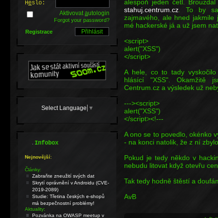
alespoň jeden četl. Brouzdal
H
e
slo:
stahuj.centrum.cz
. To by sa
Aktivovat
a
utologin
zajmavého, ale hned jakmile 
Forgot your password?
mé hackerské já a už jsem nať
Registrace
<script>
alert("XSS")
</script>
A hele, co to tady vyskočilo
hlásící "XSS". Okamžitě j
Centrum.cz a výsledek už nebyl
---><script>
Select Language
▼
alert("XSS")
</script><!---
A ono se to povedlo, okénko v
- na konci natolik, že z ní zby
.
Infobox
Pokud je tedy někdo v hackin
Nejnovější:
nebudu litovat když otevřu ce
Články:
Zabraňte zneužití svých dat
Tak tedy hodně štěstí a douf
Skrytí oprávnění v Androidu (CVE-
2019-2089)
AvB
Studie: Třetina českých e-shopů
má bezpečnostní problémy!
Aktuality:
Pozvánka na OWASP meetup v