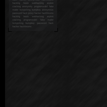
hacking
heslo webhacking exploit
cracking anonymity programování fake
mailer lockpicking bumpkey anonymous
password hack proxy hacker hackforums
hacking heslo webhacking exploit
cracking programování fake mailer
lockpicking bumpkey password hack
hacker
hackforums