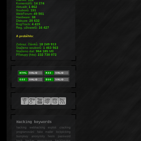
Komentářů:
14 274
Aktualit:
1 862
Souborů:
151
WebForum:
49 501
Hardware:
38
Diskuze:
20 632
BugTrack:
4 415
Reg. uživatelů:
16 427
A proběhlo:
Zobraz. článků:
18 249 913
Staženo souborů:
1 463 563
Staženo dat:
964 185
MB
Přístupy (hits):
232 730 072
Hacking keywords
hacking
webhacking exploit cracking
programování fake mailer lockpicking
bumpkey anonymity heslo password
hack
hacker anonymous hackforums