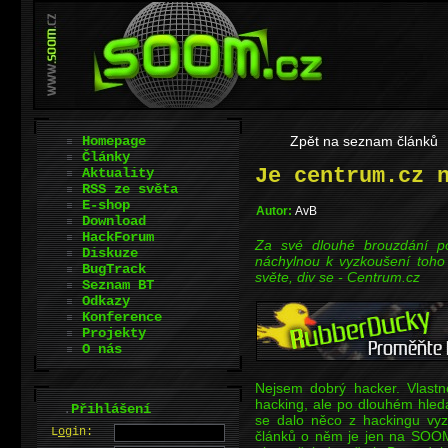
Homepage
Zpět na seznam článků
Články
Je centrum.cz 
Aktuality
RSS ze světa
E-shop
Autor:
AvB
Download
HackForum
Za své dlouhé brouzdání po
Diskuze
náchylnou k vyzkoušení toho
BugTrack
světe, div se - Centrum.cz
Seznam BT
Odkazy
Konference
Projekty
O nás
Nejsem dobrý hacker. Vlast
hacking, ale po dlouhém hledá
.
Přihlášení
se dalo něco z hackingu vy
L
o
gin:
článků o něm je jen na SOOM