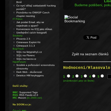
Líbi
Brně
Budeme potěšeni, poku
Co nyní dělají zakladatelé hacking
portálů?
Pozvánka na OWASP Czech
chapter meeting
IT Právo:
Jak poslat Email, aby se
nejednalo o spam?
Konverzace na ICQ jako důkaz.
Uveřejnění cizích fotografií
Soubory:
Phoenix 2.5
Crimeware Exploit Kit
Crimepack 3.1.3
BugTrack:
SQLi na listyprahy1.cz
Zpět na seznam článků
SQLi na Florenc
SQLi na kacov.cz
HackForum:
Sciolink a pořizování screenshotu
Hodnocení/Hlasovalo
obrazovky
Dark Web - zkušenosti
Detekce HW keyloggeru
1
2
3
4
5
(známkování jako ve škole)
Další služby:
BBC:
Supported Tags
RSS:
RSS Feeds v2.0
IRC:
#soom
(irc.2600.net)
Na SOOM.cz je:
Článků:
991