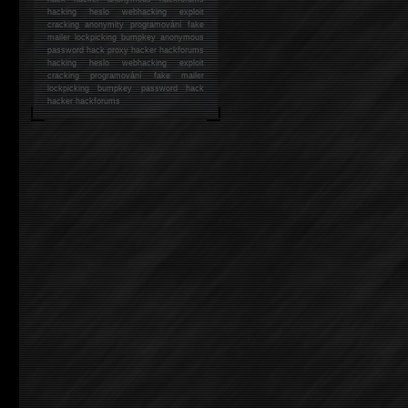
hacking
heslo webhacking exploit
cracking anonymity programování fake
mailer lockpicking bumpkey anonymous
password hack proxy hacker hackforums
hacking heslo webhacking exploit
cracking programování fake mailer
lockpicking bumpkey password hack
hacker
hackforums