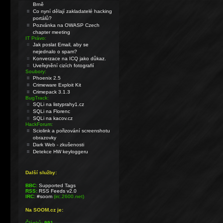
Brně
Co nyní dělají zakladatelé hacking
portálů?
Pozvánka na OWASP Czech
chapter meeting
IT Právo:
Jak poslat Email, aby se
nejednalo o spam?
Konverzace na ICQ jako důkaz.
Uveřejnění cizích fotografií
Soubory:
Phoenix 2.5
Crimeware Exploit Kit
Crimepack 3.1.3
BugTrack:
SQLi na listyprahy1.cz
SQLi na Florenc
SQLi na kacov.cz
HackForum:
Sciolink a pořizování screenshotu
obrazovky
Dark Web - zkušenosti
Detekce HW keyloggeru
Další služby:
BBC:
Supported Tags
RSS:
RSS Feeds v2.0
IRC:
#soom
(irc.2600.net)
Na SOOM.cz je:
Článků:
991