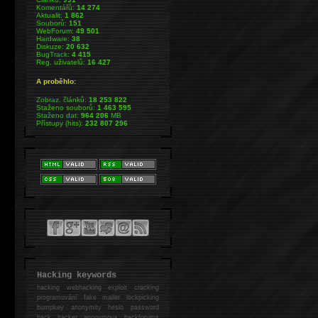
Komentářů:
14 274
Aktualit:
1 862
Souborů:
151
WebForum:
49 501
Hardware:
38
Diskuze:
20 632
BugTrack:
4 415
Reg. uživatelů:
16 427
A proběhlo:
Zobraz. článků:
18 253 822
Staženo souborů:
1 463 595
Staženo dat:
964 206
MB
Přístupy (hits):
232 807 296
Hacking keywords
hacking
webhacking exploit cracking
programování fake mailer lockpicking
bumpkey anonymity heslo password
hack
hacker anonymous hackforums