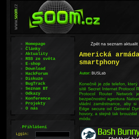
Homepage
Zpět na seznam aktualit
Články
Americká armád
Aktuality
RSS ze světa
smartphony
E-shop
Download
HackForum
Autor:
BUSLab
Diskuze
BugTrack
Konečně je zde telefon, který
Seznam BT
sítě Secret Internet Protocol
Odkazy
Protocol Router Network j
Konference
bezpečnostní agentura Nation
Projekty
vládní zaměstnance, aby si 
O nás
Edge secure od General Dyn
hovory, a stejně tak brouzd
módu.
.
Přihlášení
L
o
gin: