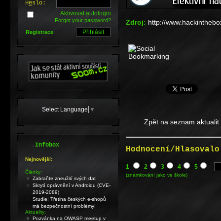
H
e
slo:
Aktivovat
a
utologin
Forgot your password?
Zdroj:
http://www.hackintheb
Registrace
Select Language
▼
Zpět na seznam aktualit
.
Infobox
Hodnocení/Hlasovalo
Nejnovější:
1
2
3
4
5
Články:
(známkování jako ve škole)
Zabraňte zneužití svých dat
Skrytí oprávnění v Androidu (CVE-
2019-2089)
Studie: Třetina českých e-shopů
má bezpečnostní problémy!
Aktuality:
Pozvánka na OWASP meetup v