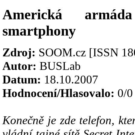
Americká armáda
smartphony
Zdroj:
SOOM.cz [ISSN 18
Autor:
BUSLab
Datum:
18.10.2007
Hodnocení/Hlasovalo:
0/0
Konečně je zde telefon, kt
vládní tajné sítě Secret In