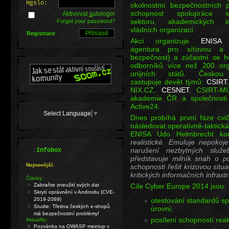
H
e
slo:
okolnostmi bezpečnostních 
schopnost spolupráce s
Aktivovat
a
utologin
sektoru, akademických in
Forgot your password?
vládních organizací.
Registrace
Akci organizuje
ENISA
(
agentura pro síťovou a i
bezpečnost) a zúčastní se 
odborníků více než 200 org
unijních států. Českou 
zastupuje devět týmů:
CSIRT
NIX.CZ,
CESNET
, CSIRT-MU
akademie ČR a společnosti
Active24.
Select Language
▼
Dnes probíhá první fáze cvi
následovat operativně-taktická 
ENISA Udo Helmbrecht ko
realistické. Emuluje nepokoj
.
narušení nezbytných služe
Infobox
představuje milník snah o po
Nejnovější:
schopnosti řešit krizovou situ
kritických informačních infrastr
Články:
Zabraňte zneužití svých dat
Cíle Cyber Europe 2014 jsou:
Skrytí oprávnění v Androidu (CVE-
2019-2089)
otestování standardů sp
Studie: Třetina českých e-shopů
úrovni;
má bezpečnostní problémy!
posílení schopností rea
Aktuality:
Pozvánka na OWASP meetup v