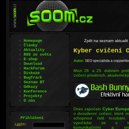
Homepage
Zpět na seznam aktualit
Články
Kyber cvičení 
Aktuality
RSS ze světa
E-shop
Autor:
SEO specialista a copywrite
Download
HackForum
Mezi 28. a 29. dubnem pro
Diskuze
cvičení privátních, akademický
BugTrack
Seznam BT
Odkazy
Konference
Projekty
O nás
Dnes započalo
Cyber Europ
o dvoudenní cvičení, které m
.
Přihlášení
schopnost čelit hrozbám,
vypořádat se s tech
L
o
gin:
komunikačními a organ