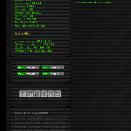
(známkování jako ve škole)
Komentářů:
14 274
Aktualit:
1 862
Souborů:
151
WebForum:
49 501
Hardware:
38
Diskuze:
20 632
BugTrack:
4 415
Reg. uživatelů:
16 427
A proběhlo:
Zobraz. článků:
18 254 728
Staženo souborů:
1 463 596
Staženo dat:
964 206
MB
Přístupy (hits):
232 820 552
Hacking keywords
hacking
webhacking exploit cracking
programování fake mailer lockpicking
bumpkey anonymity heslo password
hack
hacker anonymous hackforums