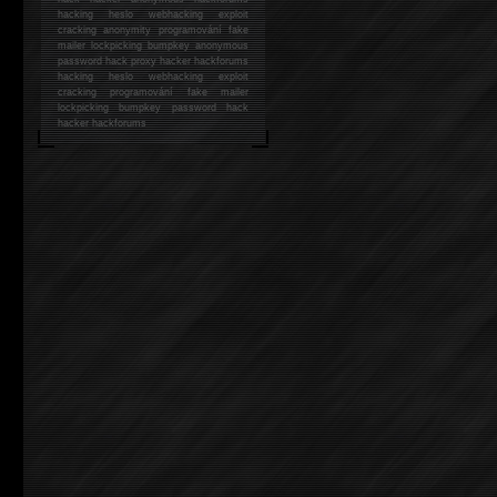
hacking
heslo webhacking exploit
cracking anonymity programování fake
mailer lockpicking bumpkey anonymous
password hack proxy hacker hackforums
hacking heslo webhacking exploit
cracking programování fake mailer
lockpicking bumpkey password hack
hacker
hackforums