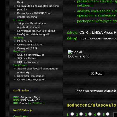
prozkoumání stávající s
Brně
sektorem;
Co nyní dělají zakladatelé hacking
portálů?
analýza eskalačních a d
Pozvánka na OWASP Czech
operativní a strategické 
chapter meeting
IT Právo:
pochopení veřejných pr
Jak poslat Email, aby se
nejednalo o spam?
Konverzace na ICQ jako důkaz.
Zdroje:
CSIRT
,
ENISA Press R
Uveřejnění cizích fotografií
Soubory:
Zdroj:
https://www.enisa.euro
Phoenix 2.5
Crimeware Exploit Kit
Crimepack 3.1.3
BugTrack:
SQLi na listyprahy1.cz
SQLi na Florenc
SQLi na kacov.cz
HackForum:
Sciolink a pořizování screenshotu
obrazovky
Dark Web - zkušenosti
Detekce HW keyloggeru
Zpět na seznam aktualit
Další služby:
BBC:
Supported Tags
RSS:
RSS Feeds v2.0
IRC:
#soom
(irc.2600.net)
Hodnocení/Hlasovalo
Na SOOM.cz je:
1
2
3
4
5
Článků:
991