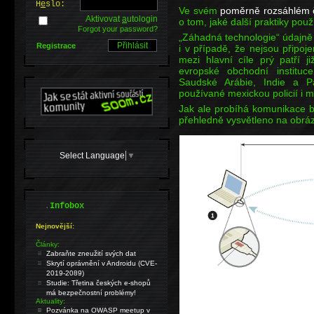
H
e
slo:
Ve svém
poměrně rozsáhlém 
Aktivovat
a
utologin
o tom, jaké další praktiky po
Forgot your password?
„Záhadná technologie“ údajně
Registrace
i v případě, že nejsou připoj
mezi hlavní cíle prý patří 
evropské obchodní instituce
Saudské Arábie, Indie a P
používané mexickou policií i m
Jak ale probíhá komunikace b
přehledně vysvětleno na obrázk
Select Language
▼
.
Infobox
Nejnovější:
Články:
Zabraňte zneužití svých dat
Skrytí oprávnění v Androidu (CVE-
2019-2089)
Studie: Třetina českých e-shopů
má bezpečnostní problémy!
Aktuality:
Pozvánka na OWASP meetup v