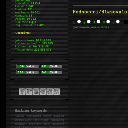
Komentářů:
14 274
Aktualit:
1 862
Souborů:
151
Hodnocení/Hlasovalo
WebForum:
49 501
Hardware:
38
Diskuze:
20 632
BugTrack:
4 415
1
2
3
4
5
Reg. uživatelů:
16 428
(známkování jako ve škole)
A proběhlo:
Zobraz. článků:
18 256 949
Staženo souborů:
1 463 605
Staženo dat:
964 210
MB
Přístupy (hits):
232 853 676
Hacking keywords
hacking
webhacking exploit cracking
programování fake mailer lockpicking
bumpkey anonymity heslo password
hack
hacker anonymous hackforums