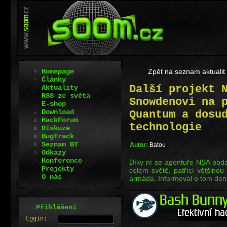
Homepage
Zpět na seznam aktualit
Články
Další projekt 
Aktuality
RSS ze světa
Snowdenovi na 
E-shop
Download
Quantum a dosu
HackForum
technologie
Diskuze
BugTrack
Seznam BT
Autor:
Batou
Odkazy
Konference
Díky ní se agentuře NSA poda
Projekty
celém světě, patřící většinou
O nás
armáda. Informoval o tom den
.
Přihlášení
L
o
gin: