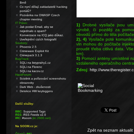
Brně
Co nyní dělají zakladatelé hacking
portálů?
Pozvánka na OWASP Czech
chapter meeting
IT Právo:
1)
Drobné vysílače jsou umí
Jak poslat Email, aby se
výrobě, či později za pomo
nejednalo o spam?
obvodů přímo do těla počítače
Konverzace na ICQ jako důkaz.
2), 4)
Vysílače poté komuniku
Uveřejnění cizích fotografií
Soubory:
vln mohou do počítače injek
Phoenix 2.5
proudit třeba citlivá data. Vš
Crimeware Exploit Kit
km).
Crimepack 3.1.3
3)
Pomocí antény umístěné na
BugTrack:
vzdáleného operačního centr
SQLi na listyprahy1.cz
SQLi na Florenc
Zdroj:
http://www.theregiste
SQLi na kacov.cz
HackForum:
Sciolink a pořizování screenshotu
obrazovky
Dark Web - zkušenosti
Detekce HW keyloggeru
Další služby:
BBC:
Supported Tags
RSS:
RSS Feeds v2.0
IRC:
#soom
(irc.2600.net)
Na SOOM.cz je:
Zpět na seznam aktualit
Článků:
991