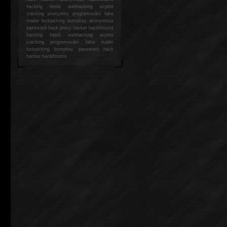
hacking
heslo webhacking exploit
cracking anonymity programování fake
mailer lockpicking bumpkey anonymous
password hack proxy hacker hackforums
hacking heslo webhacking exploit
cracking programování fake mailer
lockpicking bumpkey password hack
hacker
hackforums