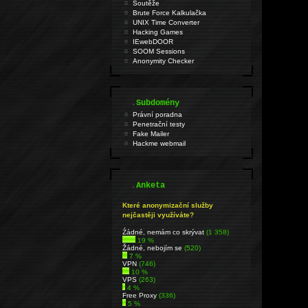
Soutěže
Brute Force Kalkulačka
UNIX Time Converter
Hacking Games
IEwebDOOR
SOOM Sessions
Anonymity Checker
.
Subdomény
Právní poradna
Penetrační testy
Fake Mailer
Hackme webmail
.
Anketa
Které anonymizační služby
nejčastěji využíváte?
Źádné, nemám co skrývat
(1 358)
19 %
Žádné, nebojím se
(520)
7 %
VPN
(746)
10 %
VPS
(263)
4 %
Free Proxy
(336)
5 %