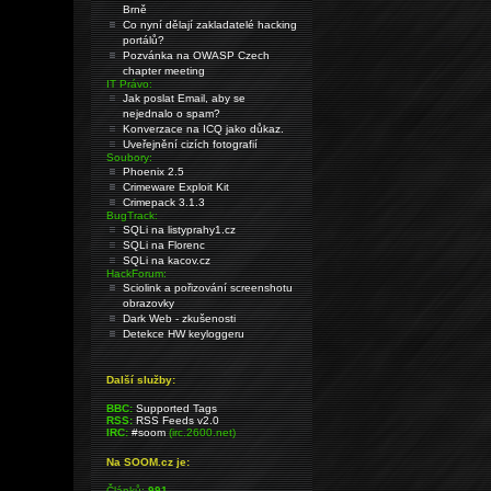
Brně
Co nyní dělají zakladatelé hacking
portálů?
Pozvánka na OWASP Czech
chapter meeting
IT Právo:
Jak poslat Email, aby se
nejednalo o spam?
Konverzace na ICQ jako důkaz.
Uveřejnění cizích fotografií
Soubory:
Phoenix 2.5
Crimeware Exploit Kit
Crimepack 3.1.3
BugTrack:
SQLi na listyprahy1.cz
SQLi na Florenc
SQLi na kacov.cz
HackForum:
Sciolink a pořizování screenshotu
obrazovky
Dark Web - zkušenosti
Detekce HW keyloggeru
Další služby:
BBC:
Supported Tags
RSS:
RSS Feeds v2.0
IRC:
#soom
(irc.2600.net)
Na SOOM.cz je:
Článků:
991