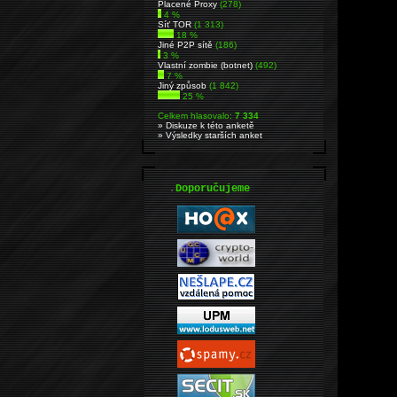
Placené Proxy
(278)
4 %
Síť TOR
(1 313)
18 %
Jiné P2P sítě
(186)
3 %
Vlastní zombie (botnet)
(492)
7 %
Jiný způsob
(1 842)
25 %
Celkem hlasovalo:
7 334
» Diskuze k této anketě
» Výsledky starších anket
.
Doporučujeme