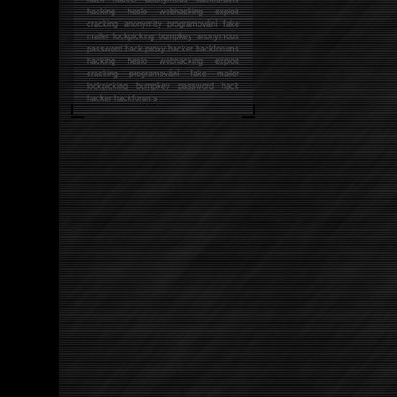
hacking
heslo webhacking exploit
cracking anonymity programování fake
mailer lockpicking bumpkey anonymous
password hack proxy hacker hackforums
hacking heslo webhacking exploit
cracking programování fake mailer
lockpicking bumpkey password hack
hacker
hackforums