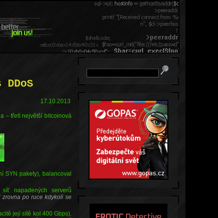
s DDoS
17.10.2013
– třetí největší bitcoinová
í SYN pakety), balancoval
 síť napadených serverů
i zrovna po ruce kdykoli se
tě její sítě kol 400 Gbps).