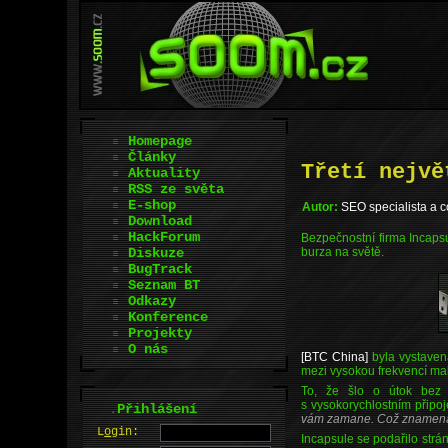
Homepage
Články
Třetí nejvě
Aktuality
RSS ze světa
E-shop
Autor:
SEO specialista a 
Download
HackForum
Bezpečnostní firma Incapsu
Diskuze
burza na světě.
BugTrack
Seznam BT
Odkazy
Konference
Projekty
O nás
[BTC China]
byla vystave
mezi vysokou frekvencí ma
To, že šlo o útok bez 
s vysokorychlostním připo
.
Přihlášení
vám zamane. Což znamená, 
L
o
gin:
Incapsule se podařilo strá