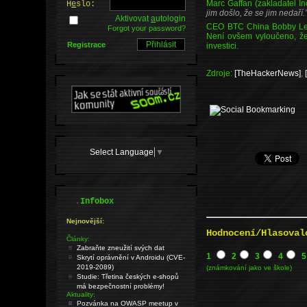
Marc Gaffan (zakladatel I
H
e
slo:
jim došlo, že se jim nedaří.
Aktivovat
a
utologin
CEO BTC China Bobby Lee
Forgot your password?
Není ovšem vyloučeno, že 
Registrace
investici.
Zdroje:
[TheHackerNews]
,
Select Language
▼
.
Infobox
Nejnovější:
Hodnocení/Hlasoval
Články:
Zabraňte zneužití svých dat
1
2
3
4
5
Skrytí oprávnění v Androidu (CVE-
2019-2089)
(známkování jako ve škole)
Studie: Třetina českých e-shopů
má bezpečnostní problémy!
Aktuality:
Pozvánka na OWASP meetup v