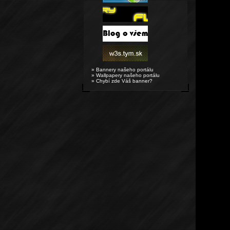
» Bannery našeho portálu
» Wallpapery našeho portálu
» Chybí zde Váš banner?