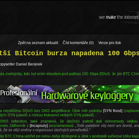
Zpět na seznam aktualit
Číst komentáře (0)
Verze pro tisk
tší Bitcoin burza napadena 100 Gbp
copywriter Daniel Beránek
la zveřejnila, kdo byl oním klientem pod palbou 100 Gbps DDoS. Je jím BTC China 
na největšímu DDoS bez DNS amplifikace. Útok měl podobu
[SYN flood]
(zaplaven
lých SYN paketů a nízkou frekvencí velkých SYN paketů.
DNS reflection, také znamená, že útočníci patrně dali dohromady velkou
jením. Odborník z
[Incapsuly]
poznamenává:
Tolik palebné síly není ani levné, an
že se dějí změny v organizaci útočných prostředků.
nky BTC China udržet po celou dobu dostupné a útok v podstatě vyčerpat (díky kapaci