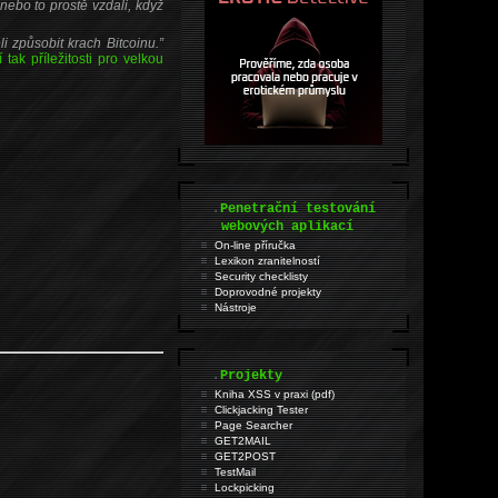
ebo to prostě vzdali, když
i způsobit krach Bitcoinu.
ak příležitosti pro velkou
.
Penetrační testování
webových aplikací
On-line příručka
Lexikon zranitelností
Security checklisty
Doprovodné projekty
Nástroje
.
Projekty
Kniha XSS v praxi (pdf)
Clickjacking Tester
Page Searcher
GET2MAIL
GET2POST
TestMail
Lockpicking