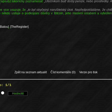
ncapsuly) lakonicky poznamenal:
Útočníkům buď došly peníze, nebo prostředky. An
 sice usuzuje, že
to byl obyčejný narušitelský útok. Nepředpokládáme, že chtěl
někdo usiluje o podkopání důvěry v Bitcoin, jeho masivní oslabení a vytvoření t
[Batou]
,
[TheRegister]
.
Zpět na seznam aktualit
Číst komentáře (0)
Verze pro tisk
o: 1/1