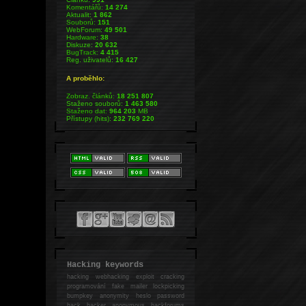
Komentářů:
14 274
Aktualit:
1 862
Souborů:
151
WebForum:
49 501
Hardware:
38
Diskuze:
20 632
BugTrack:
4 415
Reg. uživatelů:
16 427
A proběhlo:
Zobraz. článků:
18 251 807
Staženo souborů:
1 463 580
Staženo dat:
964 203
MB
Přístupy (hits):
232 769 220
Hacking keywords
hacking
webhacking exploit cracking
programování fake mailer lockpicking
bumpkey anonymity heslo password
hack
hacker anonymous hackforums