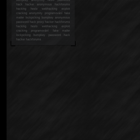
hack
hacker anonymous hackforums
hacking
heslo webhacking exploit
cracking anonymity programování fake
mailer lockpicking bumpkey anonymous
password hack proxy hacker hackforums
hacking heslo webhacking exploit
cracking programování fake mailer
lockpicking bumpkey password hack
hacker
hackforums