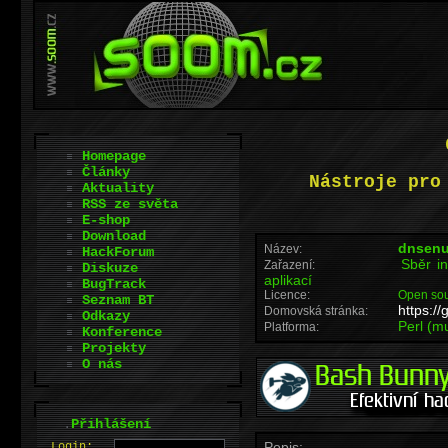
Homepage
Články
Nástroje pro
Aktuality
RSS ze světa
E-shop
Download
dnsen
Název:
HackForum
Sběr in
Zařazení:
Diskuze
aplikací
BugTrack
Licence:
Open so
Seznam BT
https:/
Domovská stránka:
Odkazy
Perl (mu
Platforma:
Konference
Projekty
O nás
.
Přihlášení
Popis:
L
o
gin: