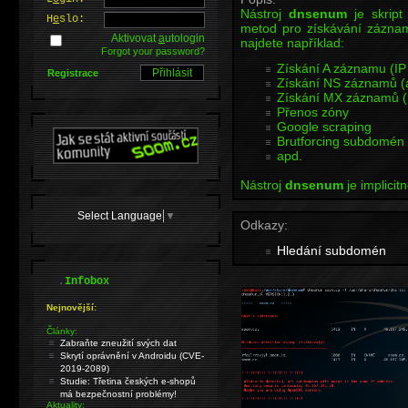
Nástroj
dnsenum
je skript
H
e
slo:
metod pro získávání zázna
Aktivovat
a
utologin
najdete například:
Forgot your password?
Získání A záznamu (IP
Registrace
Získání NS záznamů (a
Získání MX záznamů (m
Přenos zóny
Google scraping
Brutforcing subdomén 
apd.
Nástroj
dnsenum
je implicitn
Select Language
▼
Odkazy:
Hledání subdomén
.
Infobox
Nejnovější:
Články:
Zabraňte zneužití svých dat
Skrytí oprávnění v Androidu (CVE-
2019-2089)
Studie: Třetina českých e-shopů
má bezpečnostní problémy!
Aktuality: