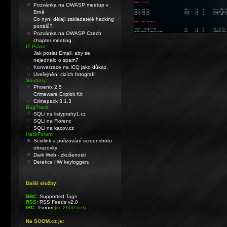
Pozvánka na OWASP meetup v
Brně
Co nyní dělají zakladatelé hacking
portálů?
Pozvánka na OWASP Czech
chapter meeting
IT Právo:
Jak poslat Email, aby se
nejednalo o spam?
Konverzace na ICQ jako důkaz.
Uveřejnění cizích fotografií
Soubory:
Phoenix 2.5
Crimeware Exploit Kit
Crimepack 3.1.3
BugTrack:
SQLi na listyprahy1.cz
SQLi na Florenc
SQLi na kacov.cz
HackForum:
Sciolink a pořizování screenshotu
obrazovky
Dark Web - zkušenosti
Detekce HW keyloggeru
Další služby:
BBC:
Supported Tags
RSS:
RSS Feeds v2.0
IRC:
#soom
(irc.2600.net)
Na SOOM.cz je: