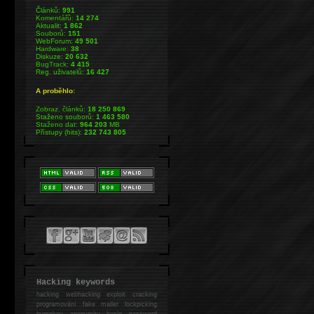
Článků:
991
Komentářů:
14 274
Aktualit:
1 862
Souborů:
151
WebForum:
49 501
Hardware:
38
Diskuze:
20 632
BugTrack:
4 415
Reg. uživatelů:
16 427
A proběhlo:
Zobraz. článků:
18 250 869
Staženo souborů:
1 463 580
Staženo dat:
964 203
MB
Přístupy (hits):
232 743 805
Hacking keywords
hacking
webhacking exploit cracking
programování fake mailer lockpicking
bumpkey anonymity heslo password