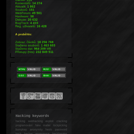
Komentářů:
14 274
Aktualit:
1 862
Souborů:
151
WebForum:
49 501
Hardware:
38
Diskuze:
20 632
BugTrack:
4 415
Reg. uživatelů:
16 428
A proběhlo:
Zobraz. článků:
18 256 768
Staženo souborů:
1 463 603
Staženo dat:
964 209
MB
Přístupy (hits):
232 849 511
Hacking keywords
hacking
webhacking exploit cracking
programování fake mailer lockpicking
bumpkey anonymity heslo password
hack
hacker anonymous hackforums