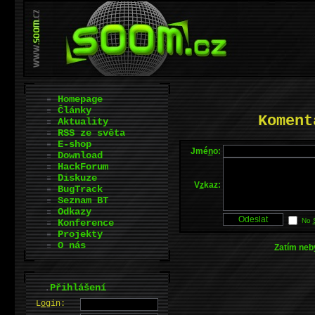
Homepage
Články
Koment
Aktuality
RSS ze světa
E-shop
Jmé
n
o:
Download
HackForum
Diskuze
V
z
kaz:
BugTrack
Seznam BT
Odkazy
No
Konference
Projekty
O nás
Zatím neb
.
Přihlášení
L
o
gin: