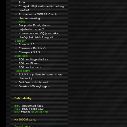
Brně
Co nyní dělají zakladatelé hacking
portálů?
Pozvánka na OWASP Czech
chapter meeting
IT Právo:
Jak poslat Email, aby se
nejednalo o spam?
Konverzace na ICQ jako důkaz.
Uveřejnění cizích fotografií
Soubory:
Phoenix 2.5
Crimeware Exploit Kit
Crimepack 3.1.3
BugTrack:
SQLi na listyprahy1.cz
SQLi na Florenc
SQLi na kacov.cz
HackForum:
Sciolink a pořizování screenshotu
obrazovky
Dark Web - zkušenosti
Detekce HW keyloggeru
Další služby:
BBC:
Supported Tags
RSS:
RSS Feeds v2.0
IRC:
#soom
(irc.2600.net)
Na SOOM.cz je:
Článků:
991