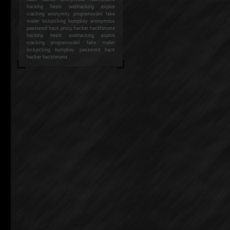
hacking
heslo webhacking exploit
cracking anonymity programování fake
mailer lockpicking bumpkey anonymous
password hack proxy hacker hackforums
hacking heslo webhacking exploit
cracking programování fake mailer
lockpicking bumpkey password hack
hacker
hackforums