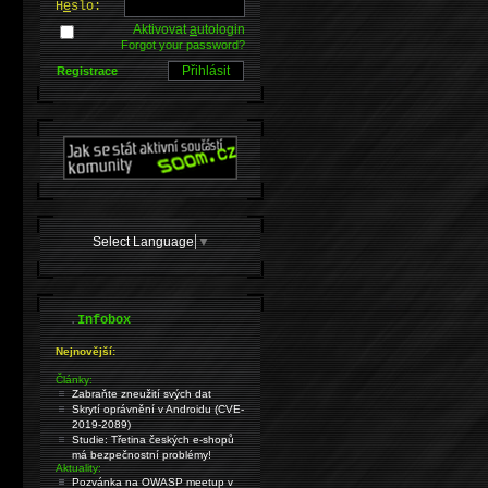
H
e
slo:
Aktivovat
a
utologin
Forgot your password?
Registrace
Select Language
▼
.
Infobox
Nejnovější:
Články:
Zabraňte zneužití svých dat
Skrytí oprávnění v Androidu (CVE-
2019-2089)
Studie: Třetina českých e-shopů
má bezpečnostní problémy!
Aktuality:
Pozvánka na OWASP meetup v