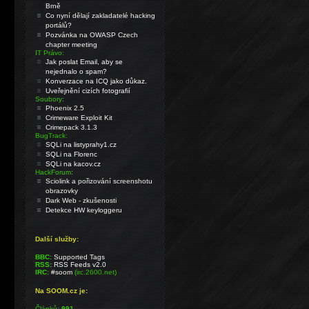
Brně
Co nyní dělají zakladatelé hacking
portálů?
Pozvánka na OWASP Czech
chapter meeting
IT Právo:
Jak poslat Email, aby se
nejednalo o spam?
Konverzace na ICQ jako důkaz.
Uveřejnění cizích fotografií
Soubory:
Phoenix 2.5
Crimeware Exploit Kit
Crimepack 3.1.3
BugTrack:
SQLi na listyprahy1.cz
SQLi na Florenc
SQLi na kacov.cz
HackForum:
Sciolink a pořizování screenshotu
obrazovky
Dark Web - zkušenosti
Detekce HW keyloggeru
Další služby:
BBC:
Supported Tags
RSS:
RSS Feeds v2.0
IRC:
#soom
(irc.2600.net)
Na SOOM.cz je:
Článků:
991