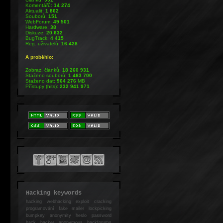
Komentářů:
14 274
Aktualit:
1 862
Souborů:
151
WebForum:
49 501
Hardware:
38
Diskuze:
20 632
BugTrack:
4 415
Reg. uživatelů:
16 428
A proběhlo:
Zobraz. článků:
18 260 931
Staženo souborů:
1 463 700
Staženo dat:
964 276
MB
Přístupy (hits):
232 941 971
Hacking keywords
hacking
webhacking exploit cracking
programování fake mailer lockpicking
bumpkey anonymity heslo password
hack
hacker anonymous hackforums