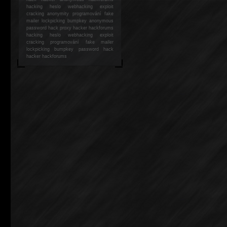
hacking
heslo webhacking exploit
cracking anonymity programování fake
mailer lockpicking bumpkey anonymous
password hack proxy hacker hackforums
hacking heslo webhacking exploit
cracking programování fake mailer
lockpicking bumpkey password hack
hacker
hackforums