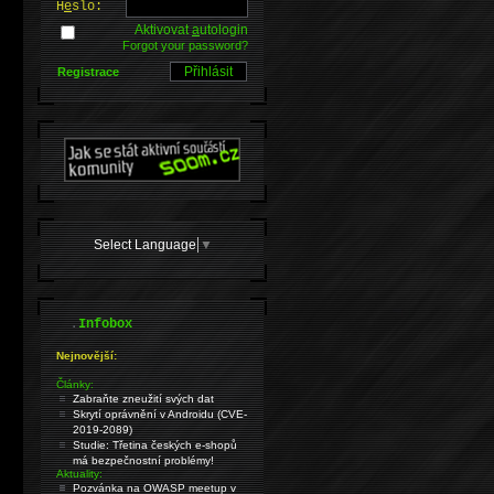
H
e
slo:
Aktivovat
a
utologin
Forgot your password?
Registrace
Select Language
▼
.
Infobox
Nejnovější:
Články:
Zabraňte zneužití svých dat
Skrytí oprávnění v Androidu (CVE-
2019-2089)
Studie: Třetina českých e-shopů
má bezpečnostní problémy!
Aktuality:
Pozvánka na OWASP meetup v