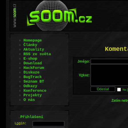
Homepage
Články
Koment
Aktuality
RSS ze světa
E-shop
Jmé
n
o:
Download
HackForum
Diskuze
V
z
kaz:
BugTrack
Seznam BT
Odkazy
No
Konference
Projekty
O nás
Zatím neb
.
Přihlášení
L
o
gin: