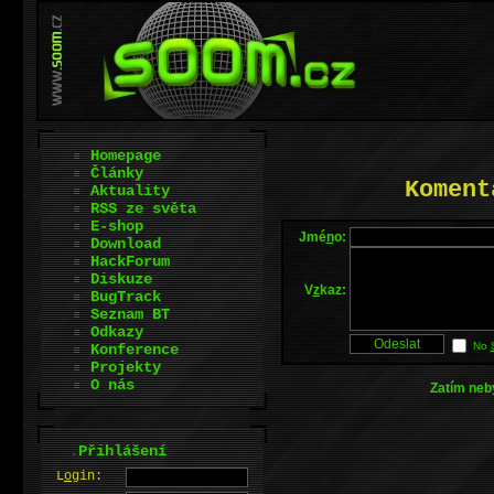
Homepage
Články
Koment
Aktuality
RSS ze světa
E-shop
Jmé
n
o:
Download
HackForum
Diskuze
V
z
kaz:
BugTrack
Seznam BT
Odkazy
No
Konference
Projekty
O nás
Zatím neb
.
Přihlášení
L
o
gin: