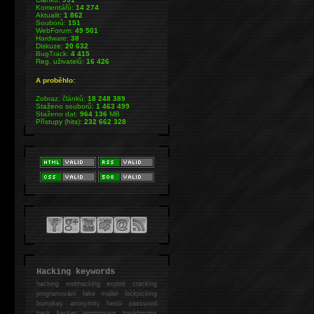
Komentářů:
14 274
Aktualit:
1 862
Souborů:
151
WebForum:
49 501
Hardware:
38
Diskuze:
20 632
BugTrack:
4 415
Reg. uživatelů:
16 426
A proběhlo:
Zobraz. článků:
18 248 389
Staženo souborů:
1 463 499
Staženo dat:
964 136
MB
Přístupy (hits):
232 662 328
Hacking keywords
hacking
webhacking exploit cracking
programování fake mailer lockpicking
bumpkey anonymity heslo password
hack
hacker anonymous hackforums