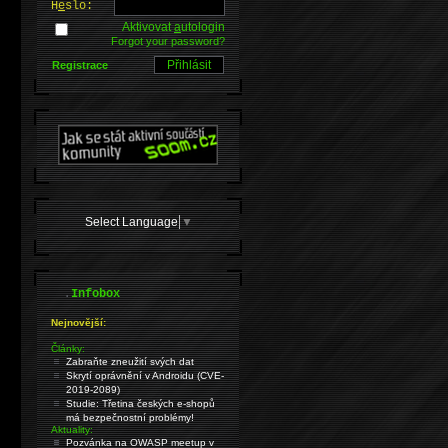
H
e
slo:
Aktivovat
a
utologin
Forgot your password?
Registrace
Select Language
▼
.
Infobox
Nejnovější:
Články:
Zabraňte zneužití svých dat
Skrytí oprávnění v Androidu (CVE-
2019-2089)
Studie: Třetina českých e-shopů
má bezpečnostní problémy!
Aktuality:
Pozvánka na OWASP meetup v