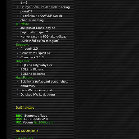
Brně
Co nyní dělají zakladatelé hacking
portálů?
Pozvánka na OWASP Czech
chapter meeting
IT Právo:
Jak poslat Email, aby se
nejednalo o spam?
Konverzace na ICQ jako důkaz.
Uveřejnění cizích fotografií
Soubory:
Phoenix 2.5
Crimeware Exploit Kit
Crimepack 3.1.3
BugTrack:
SQLi na listyprahy1.cz
SQLi na Florenc
SQLi na kacov.cz
HackForum:
Sciolink a pořizování screenshotu
obrazovky
Dark Web - zkušenosti
Detekce HW keyloggeru
Další služby:
BBC:
Supported Tags
RSS:
RSS Feeds v2.0
IRC:
#soom
(irc.2600.net)
Na SOOM.cz je:
Článků:
991