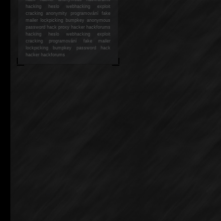
hacking
heslo webhacking exploit
cracking anonymity programování fake
mailer lockpicking bumpkey anonymous
password hack proxy hacker hackforums
hacking heslo webhacking exploit
cracking programování fake mailer
lockpicking bumpkey password hack
hacker
hackforums