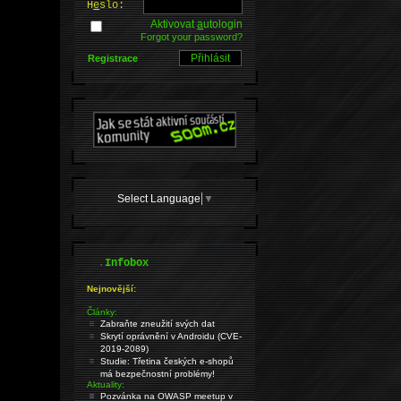
H
e
slo:
Aktivovat
a
utologin
Forgot your password?
Registrace
Select Language
▼
.
Infobox
Nejnovější:
Články:
Zabraňte zneužití svých dat
Skrytí oprávnění v Androidu (CVE-
2019-2089)
Studie: Třetina českých e-shopů
má bezpečnostní problémy!
Aktuality:
Pozvánka na OWASP meetup v