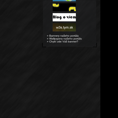
» Bannery našeho portálu
» Wallpapery našeho portálu
» Chybí zde Váš banner?