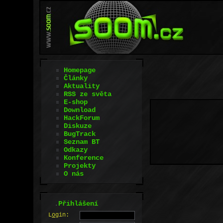
Homepage
Články
Aktuality
RSS ze světa
E-shop
Download
HackForum
Diskuze
BugTrack
Seznam BT
Odkazy
Konference
Projekty
O nás
.
Přihlášení
L
o
gin: