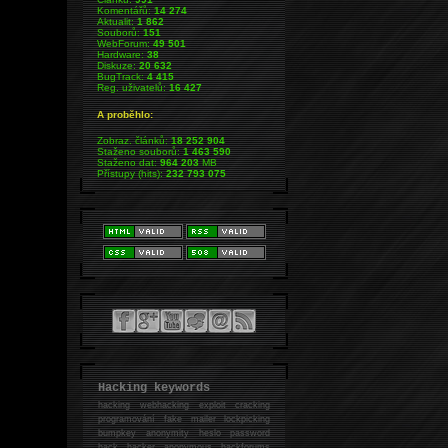
Komentářů:
14 274
Aktualit:
1 862
Souborů:
151
WebForum:
49 501
Hardware:
38
Diskuze:
20 632
BugTrack:
4 415
Reg. uživatelů:
16 427
A proběhlo:
Zobraz. článků:
18 252 904
Staženo souborů:
1 463 590
Staženo dat:
964 203
MB
Přístupy (hits):
232 793 075
Hacking keywords
hacking
webhacking exploit cracking
programování fake mailer lockpicking
bumpkey anonymity heslo password
hack
hacker anonymous hackforums