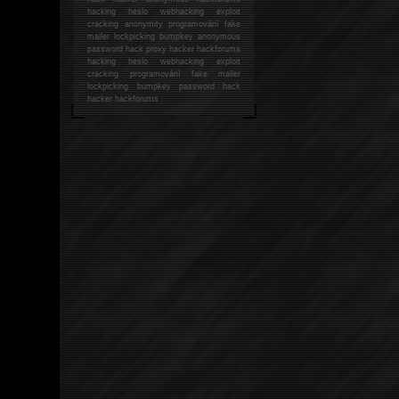
hacking
heslo webhacking exploit
cracking anonymity programování fake
mailer lockpicking bumpkey anonymous
password hack proxy hacker hackforums
hacking heslo webhacking exploit
cracking programování fake mailer
lockpicking bumpkey password hack
hacker
hackforums