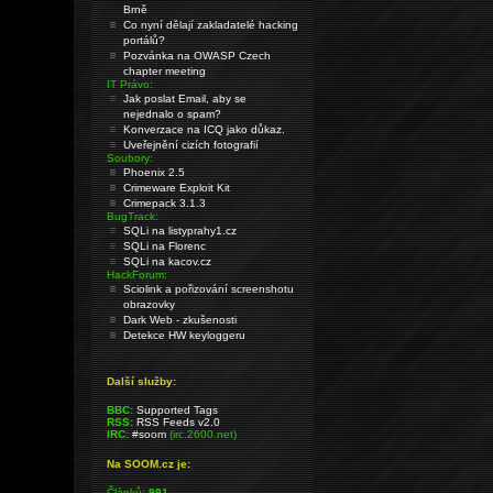
Brně
Co nyní dělají zakladatelé hacking
portálů?
Pozvánka na OWASP Czech
chapter meeting
IT Právo:
Jak poslat Email, aby se
nejednalo o spam?
Konverzace na ICQ jako důkaz.
Uveřejnění cizích fotografií
Soubory:
Phoenix 2.5
Crimeware Exploit Kit
Crimepack 3.1.3
BugTrack:
SQLi na listyprahy1.cz
SQLi na Florenc
SQLi na kacov.cz
HackForum:
Sciolink a pořizování screenshotu
obrazovky
Dark Web - zkušenosti
Detekce HW keyloggeru
Další služby:
BBC:
Supported Tags
RSS:
RSS Feeds v2.0
IRC:
#soom
(irc.2600.net)
Na SOOM.cz je:
Článků:
991