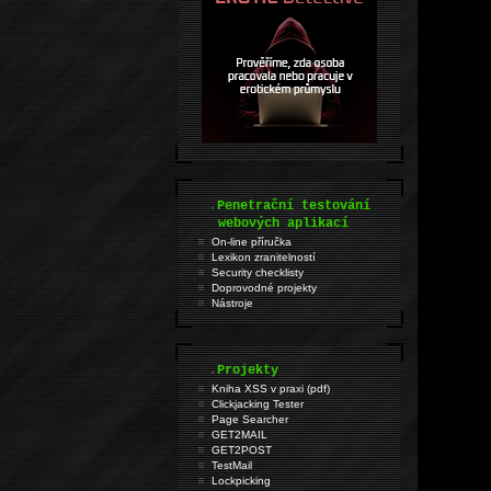
.
Penetrační testování
webových aplikací
On-line příručka
Lexikon zranitelností
Security checklisty
Doprovodné projekty
Nástroje
.
Projekty
Kniha XSS v praxi (pdf)
Clickjacking Tester
Page Searcher
GET2MAIL
GET2POST
TestMail
Lockpicking