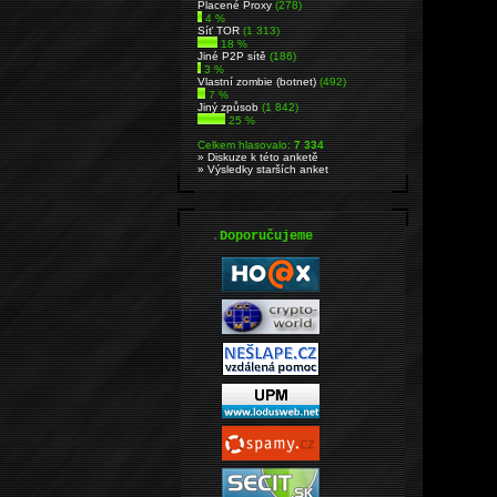
Placené Proxy
(278)
4 %
Síť TOR
(1 313)
18 %
Jiné P2P sítě
(186)
3 %
Vlastní zombie (botnet)
(492)
7 %
Jiný způsob
(1 842)
25 %
Celkem hlasovalo:
7 334
» Diskuze k této anketě
» Výsledky starších anket
.
Doporučujeme