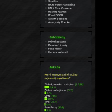
Soutěže
Brute Force Kalkulačka
UNIX Time Converter
Hacking Games
IEwebDOOR
SOOM Sessions
Anonymity Checker
.
Subdomény
Právní poradna
Penetrační testy
Fake Mailer
Hackme webmail
.
Anketa
Které anonymizační služby
nejčastěji využíváte?
Źádné, nemám co skrývat
(1 358)
19 %
Žádné, nebojím se
(520)
7 %
VPN
(746)
10 %
VPS
(263)
4 %
Free Proxy
(336)
5 %