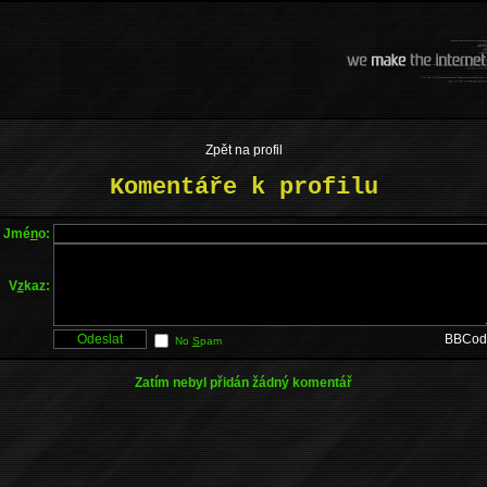
Zpět na profil
Komentáře k profilu
Jmé
n
o:
V
z
kaz:
BBCod
No
S
pam
Zatím nebyl přidán žádný komentář