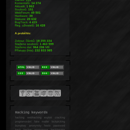
Komentářů:
14 274
Aktualit:
1 862
Souborů:
151
WebForum:
49 501
Hardware:
38
Diskuze:
20 632
BugTrack:
4 415
Reg. uživatelů:
16 428
A proběhlo:
Zobraz. článků:
18 255 224
Staženo souborů:
1 463 599
Staženo dat:
964 206
MB
Přístupy (hits):
232 833 985
Hacking keywords
hacking
webhacking exploit cracking
programování fake mailer lockpicking
bumpkey anonymity heslo password
hack
hacker anonymous hackforums