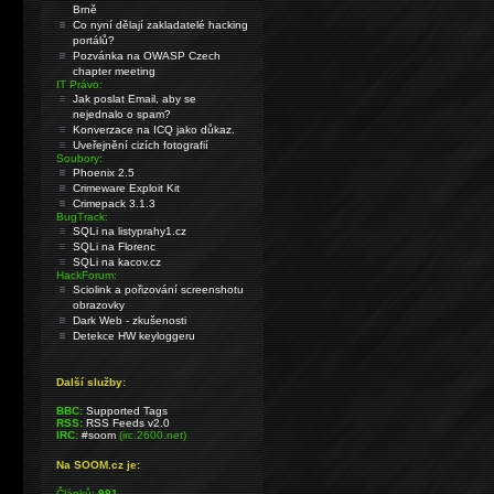
Brně
Co nyní dělají zakladatelé hacking
portálů?
Pozvánka na OWASP Czech
chapter meeting
IT Právo:
Jak poslat Email, aby se
nejednalo o spam?
Konverzace na ICQ jako důkaz.
Uveřejnění cizích fotografií
Soubory:
Phoenix 2.5
Crimeware Exploit Kit
Crimepack 3.1.3
BugTrack:
SQLi na listyprahy1.cz
SQLi na Florenc
SQLi na kacov.cz
HackForum:
Sciolink a pořizování screenshotu
obrazovky
Dark Web - zkušenosti
Detekce HW keyloggeru
Další služby:
BBC:
Supported Tags
RSS:
RSS Feeds v2.0
IRC:
#soom
(irc.2600.net)
Na SOOM.cz je:
Článků:
991