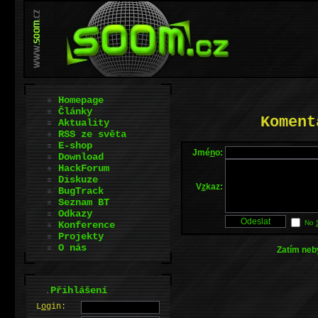
Homepage
Články
Koment
Aktuality
RSS ze světa
E-shop
Jmé
n
o:
Download
HackForum
Diskuze
V
z
kaz:
BugTrack
Seznam BT
Odkazy
No
Konference
Projekty
O nás
Zatím neb
.
Přihlášení
L
o
gin: