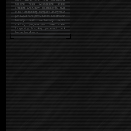
hacking
heslo webhacking exploit
cracking anonymity programování fake
mailer lockpicking bumpkey anonymous
password hack proxy hacker hackforums
hacking heslo webhacking exploit
cracking programování fake mailer
lockpicking bumpkey password hack
hacker
hackforums