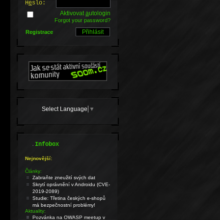
H
e
slo:
Aktivovat
a
utologin
Forgot your password?
Registrace
Select Language
▼
.
Infobox
Nejnovější:
Články:
Zabraňte zneužití svých dat
Skrytí oprávnění v Androidu (CVE-
2019-2089)
Studie: Třetina českých e-shopů
má bezpečnostní problémy!
Aktuality:
Pozvánka na OWASP meetup v