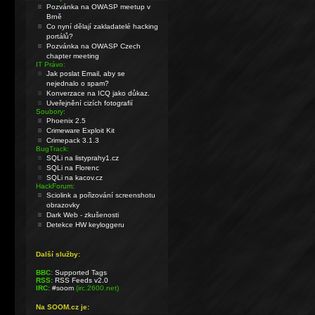
Pozvánka na OWASP meetup v
Brně
Co nyní dělají zakladatelé hacking
portálů?
Pozvánka na OWASP Czech
chapter meeting
IT Právo:
Jak poslat Email, aby se
nejednalo o spam?
Konverzace na ICQ jako důkaz.
Uveřejnění cizích fotografií
Soubory:
Phoenix 2.5
Crimeware Exploit Kit
Crimepack 3.1.3
BugTrack:
SQLi na listyprahy1.cz
SQLi na Florenc
SQLi na kacov.cz
HackForum:
Sciolink a pořizování screenshotu
obrazovky
Dark Web - zkušenosti
Detekce HW keyloggeru
Další služby:
BBC:
Supported Tags
RSS:
RSS Feeds v2.0
IRC:
#soom
(irc.2600.net)
Na SOOM.cz je: