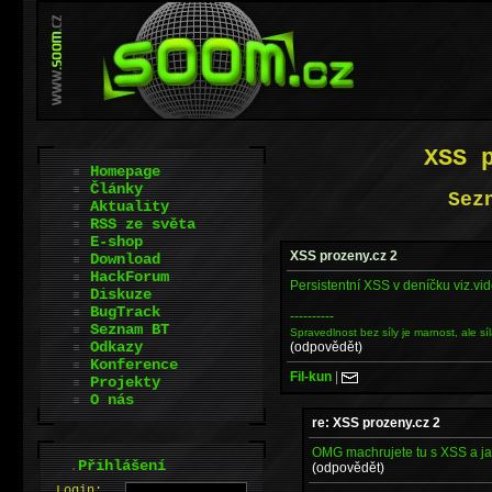
XSS 
Homepage
Články
Sez
Aktuality
RSS ze světa
E-shop
XSS prozeny.cz 2
Download
HackForum
Persistentní XSS v deníčku viz.vi
Diskuze
BugTrack
----------
Seznam BT
Spravedlnost bez síly je marnost, ale síl
Odkazy
(odpovědět)
Konference
Fil-kun
|
Projekty
O nás
re: XSS prozeny.cz 2
OMG machrujete tu s XSS a j
.
Přihlášení
(odpovědět)
L
o
gin: