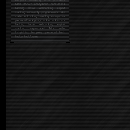
hack
hacker anonymous hackforums
hacking
heslo webhacking exploit
cracking anonymity programování fake
mailer lockpicking bumpkey anonymous
password hack proxy hacker hackforums
hacking heslo webhacking exploit
cracking programování fake mailer
lockpicking bumpkey password hack
hacker
hackforums