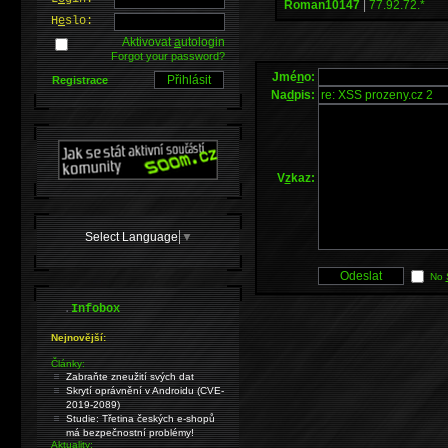
Roman10147
|
77.92.72.*
H
e
slo:
Aktivovat
a
utologin
Forgot your password?
Jmé
n
o:
Registrace
Na
d
pis:
V
z
kaz:
Select Language
▼
No
.
Infobox
Nejnovější:
Články:
Zabraňte zneužití svých dat
Skrytí oprávnění v Androidu (CVE-
2019-2089)
Studie: Třetina českých e-shopů
má bezpečnostní problémy!
Aktuality: