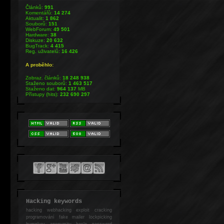
Článků:
991
Komentářů:
14 274
Aktualit:
1 862
Souborů:
151
WebForum:
49 501
Hardware:
38
Diskuze:
20 632
BugTrack:
4 415
Reg. uživatelů:
16 426
A proběhlo:
Zobraz. článků:
18 248 938
Staženo souborů:
1 463 517
Staženo dat:
964 137
MB
Přístupy (hits):
232 690 297
Hacking keywords
hacking
webhacking exploit cracking
programování fake mailer lockpicking
bumpkey anonymity heslo password