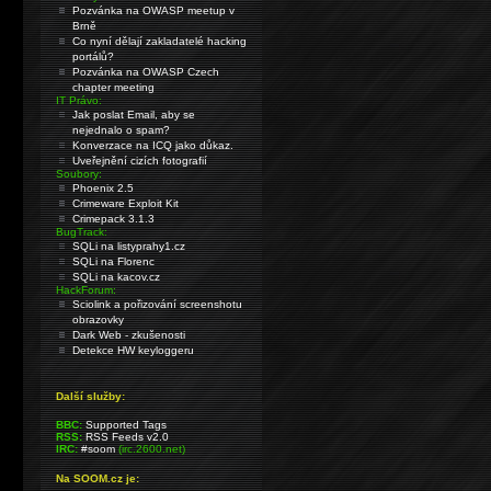
Pozvánka na OWASP meetup v
Brně
Co nyní dělají zakladatelé hacking
portálů?
Pozvánka na OWASP Czech
chapter meeting
IT Právo:
Jak poslat Email, aby se
nejednalo o spam?
Konverzace na ICQ jako důkaz.
Uveřejnění cizích fotografií
Soubory:
Phoenix 2.5
Crimeware Exploit Kit
Crimepack 3.1.3
BugTrack:
SQLi na listyprahy1.cz
SQLi na Florenc
SQLi na kacov.cz
HackForum:
Sciolink a pořizování screenshotu
obrazovky
Dark Web - zkušenosti
Detekce HW keyloggeru
Další služby:
BBC:
Supported Tags
RSS:
RSS Feeds v2.0
IRC:
#soom
(irc.2600.net)
Na SOOM.cz je: