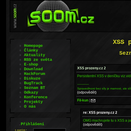
XSS 
Homepage
Články
Sez
Aktuality
RSS ze světa
E-shop
XSS prozeny.cz 2
Download
HackForum
Persistentní XSS v deníčku viz.vi
Diskuze
BugTrack
----------
Seznam BT
Spravedlnost bez síly je marnost, ale síl
Odkazy
(odpovědět)
Konference
Fil-kun
|
Projekty
O nás
re: XSS prozeny.cz 2
OMG machrujete tu s XSS a j
.
Přihlášení
(odpovědět)
L
o
gin: