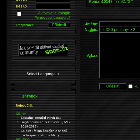
Roman10147
|
77.92.72.*
H
e
slo:
Aktivovat
a
utologin
Forgot your password?
Jmé
n
o:
Registrace
Na
d
pis:
V
z
kaz:
Select Language
▼
No
.
Infobox
Nejnovější:
Články:
Zabraňte zneužití svých dat
Skrytí oprávnění v Androidu (CVE-
2019-2089)
Studie: Třetina českých e-shopů
má bezpečnostní problémy!
Aktuality: