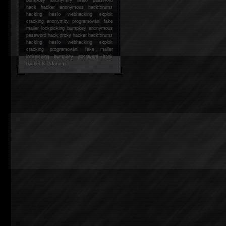
hack
hacker anonymous hackforums
hacking
heslo webhacking exploit
cracking anonymity programování fake
mailer lockpicking bumpkey anonymous
password hack proxy hacker hackforums
hacking heslo webhacking exploit
cracking programování fake mailer
lockpicking bumpkey password hack
hacker
hackforums