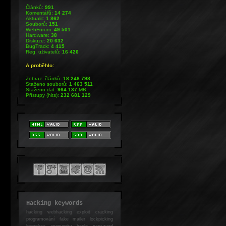
Článků:
991
Komentářů:
14 274
Aktualit:
1 862
Souborů:
151
WebForum:
49 501
Hardware:
38
Diskuze:
20 632
BugTrack:
4 415
Reg. uživatelů:
16 426
A proběhlo:
Zobraz. článků:
18 248 798
Staženo souborů:
1 463 511
Staženo dat:
964 137
MB
Přístupy (hits):
232 681 129
Hacking keywords
hacking
webhacking exploit cracking
programování fake mailer lockpicking
bumpkey anonymity heslo password