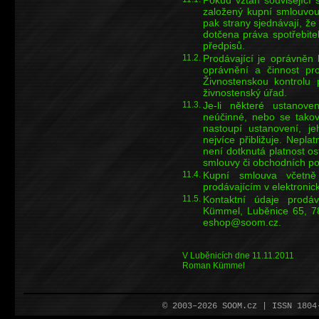
založený kupní smlouvou
pak strany sjednávají, ž
dotčena práva spotřebite
předpisů.
11.2.
Prodávající je oprávněn 
oprávnění a činnost pro
Živnostenskou kontrolu 
živnostenský úřad.
11.3.
Je-li některé ustanov
neúčinné, nebo se takov
nastoupí ustanovení, j
nejvíce přibližuje. Nepl
není dotknutá platnost o
smlouvy či obchodních p
11.4.
Kupní smlouva včetně
prodávajícím v elektronic
11.5.
Kontaktní údaje prodá
Kümmel, Luběnice 65, 78
eshop@soom.cz.
V Luběnicích dne 11.11.2011
Roman Kümmel
© 2003–2026 SOOM.cz | ISSN 180