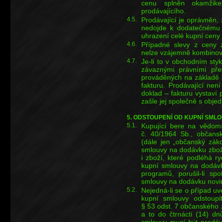
cenu splněn okamžike
prodávajícího.
4.5.
Prodávající je oprávněn,
nedojde k dodatečnému p
uhrazení celé kupní ceny
4.6.
Případné slevy z ceny z
nelze vzájemně kombinov
4.7.
Je-li to v obchodním sty
závaznými právními před
prováděných na základě 
fakturu. Prodávající ne
doklad – fakturu vystaví 
zašle jej společně s obj
5. ODSTOUPENÍ OD KUPNÍ SML
5.1.
Kupující bere na vědomí
č. 40/1964 Sb., občansk
(dále jen „občanský záko
smlouvy na dodávku zboží
i zboží, které podléhá r
kupní smlouvy na dodávk
programů, porušil-li spo
smlouvy na dodávku novin
5.2.
Nejedná-li se o případ uve
kupní smlouvy odstoupi
§ 53 odst. 7 občanského 
a to do čtrnácti (14) d
smlouvy musí být prodáv