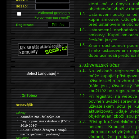
která má v úmyslu nako
H
e
slo:
objednávání zboží v rámci
Aktivovat
a
utologin
1.3.
Ustanovení odchylná od
Forgot your password?
kupní smlouvě. Odchylná
před ustanoveními obcho
Registrace
1.4.
Ustanovení obchodních
smlouvy. Kupní smlouva
českém jazyce.
1.5.
Znění obchodních podmín
Tímto ustanovením nejso
dobu účinnosti předchoz
2. UŽIVATELSKÝ ÚČET
2.1.
Na základě registrace 
Select Language
▼
může kupující přistupova
uživatelského rozhraní 
(dále jen „uživatelský ú
zboží též bez registrace
.
2.2.
Při registraci na webové 
Infobox
povinen uvádět správně 
Nejnovější:
uživatelském účtu je ku
aktualizovat. Údaje uve
Články:
objednávání zboží jsou p
Zabraňte zneužití svých dat
2.3.
Přístup k uživatelskému
Skrytí oprávnění v Androidu (CVE-
2019-2089)
heslem. Kupující je p
Studie: Třetina českých e-shopů
informací nezbytných k př
má bezpečnostní problémy!
vědomí, že prodávajíc
Aktuality: