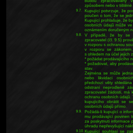
budou zpracovávány v
způsobem nebo v tištěn
9.7.
Kupující potvrzuje, že p
poučen o tom, že se jedn
Kupující prohlašuje, že 
osobních údajů může ve 
oznámením doručeným na
9.8.
V případě, že by se k
zpracovatel (čl. 9.5) pro
v rozporu s ochranou sou
v rozporu se zákonem,
s ohledem na účel jejich 
* požádat prodávajícího n
* požadovat, aby prodávaj
stav.
Zejména se může jednat 
nebo likvidaci osobníc
předchozí věty shledána
odstraní neprodleně záv
zpracovatel žádosti, má 
ochranu osobních údajů.
kupujícího obrátit se
osobních údajů přímo.
9.9.
Požádá-li kupující o info
mu prodávající povinen t
za poskytnutí informace 
úhradu nepřevyšující nák
9.10.
Kupující souhlasí se zas