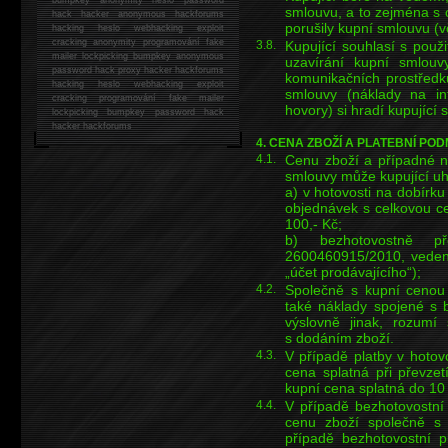
smlouvu, a to zejména s
hack
hacker anonymous hackforums
porušily kupní smlouvu (
hacking
heslo webhacking exploit
cracking anonymity programování fake
3.8.
Kupující souhlasí s použ
mailer lockpicking bumpkey anonymous
uzavírání kupní smlouvy
password hack proxy hacker hackforums
komunikačních prostředků
hacking heslo webhacking exploit
smlouvy (náklady na int
cracking programování fake mailer
hovory) si hradí kupující 
lockpicking bumpkey password hack
hacker
hackforums
4. CENA ZBOŽÍ A PLATEBNÍ PO
4.1.
Cenu zboží a případné n
smlouvy může kupující uh
a) v hotovosti na dobírk
objednávek s celkovou c
100,- Kč;
b) bezhotovostně p
2600460915/2010, veden
„účet prodávajícího“);
4.2.
Společně s kupní cenou j
také náklady spojené s 
výslovně jinak, rozumí
s dodáním zboží.
4.3.
V případě platby v hotovo
cena splatná při převzet
kupní cena splatná do 10
4.4.
V případě bezhotovostní 
cenu zboží společně s 
případě bezhotovostní p