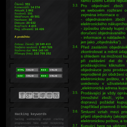
rámci území České republ
Článků:
991
3.3.
Pro objednání zboží v
Komentářů:
14 274
ve webovém rozhraní o
Aktualit:
1 862
Souborů:
151
zejména informace o:
WebForum:
49 501
- objednávaném zboží 
Hardware:
38
Diskuze:
20 632
elektronického nákupníh
BugTrack:
4 415
- způsobu úhrady kupní 
Reg. uživatelů:
16 426
doručení objednávaného 
- informace o nákladech
A proběhlo:
jen jako „objednávka“).
Zobraz. článků:
18 249 413
3.4.
Před zasláním objednáv
Staženo souborů:
1 463 526
Staženo dat:
964 143
MB
zkontrolovat a měnit údaje
Přístupy (hits):
232 709 252
s ohledem na možnost kup
při zadávání dat do o
prodávajícímu kliknutím
objednávce jsou prodáva
neprodleně po obdržení o
elektronickou poštou, a 
uvedenou v uživatelsk
„elektronická adresa kupuj
3.5.
Prodávající je vždy oprá
(množství zboží, výše
dopravu) požádat kupuj
(například písemně či tele
3.6.
Smluvní vztah mezi pro
Hacking keywords
přijetí objednávky (akcep
hacking
webhacking exploit cracking
elektronickou poštou, a t
programování fake mailer lockpicking
3.7.
Kupující bere na vědomí,
bumpkey anonymity heslo password