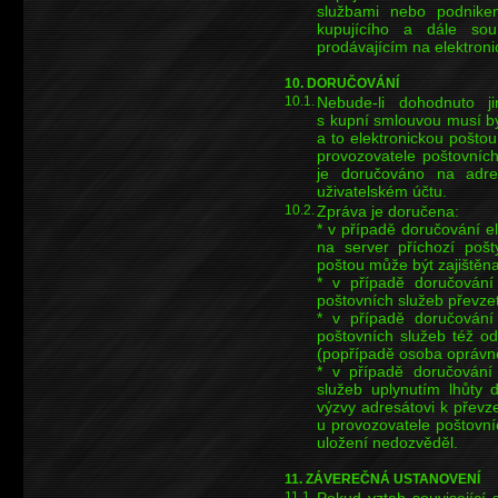
službami nebo podnikem
kupujícího a dále sou
prodávajícím na elektroni
10. DORUČOVÁNÍ
10.1.
Nebude-li dohodnuto ji
s kupní smlouvou musí b
a to elektronickou pošto
provozovatele poštovních
je doručováno na adre
uživatelském účtu.
10.2.
Zpráva je doručena:
* v případě doručování el
na server příchozí pošty
poštou může být zajištěna
* v případě doručování 
poštovních služeb převze
* v případě doručování 
poštovních služeb též od
(popřípadě osoba oprávněn
* v případě doručování 
služeb uplynutím lhůty 
výzvy adresátovi k převzet
u provozovatele poštovníc
uložení nedozvěděl.
11. ZÁVEREČNÁ USTANOVENÍ
11.1.
Pokud vztah související 