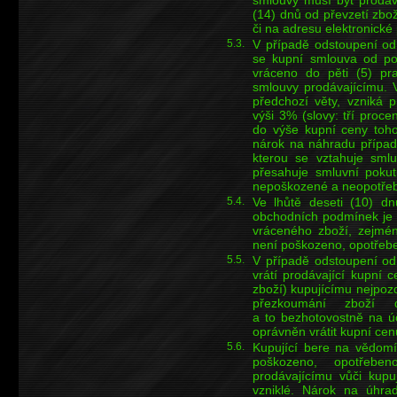
(14) dnů od převzetí zbo
či na adresu elektronick
5.3.
V případě odstoupení od
se kupní smlouva od poč
vráceno do pěti (5) pr
smlouvy prodávajícímu. V
předchozí věty, vzniká 
výši 3% (slovy: tří proc
do výše kupní ceny toho
nárok na náhradu případ
kterou se vztahuje smlu
přesahuje smluvní pokut
nepoškozené a neopotřebe
5.4.
Ve lhůtě deseti (10) dn
obchodních podmínek je 
vráceného zboží, zejmén
není poškozeno, opotřebe
5.5.
V případě odstoupení od
vrátí prodávající kupní
zboží) kupujícímu nejpozd
přezkoumání zboží 
a to bezhotovostně na úč
oprávněn vrátit kupní cenu
5.6.
Kupující bere na vědomí
poškozeno, opotřeben
prodávajícímu vůči kup
vzniklé. Nárok na úhrad