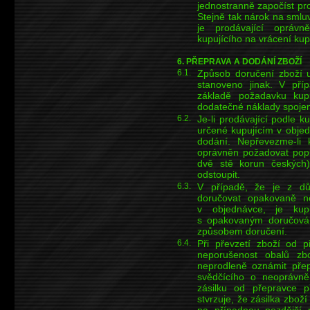
jednostranně započíst pro
Stejně tak nárok na smlu
je prodávající oprávn
kupujícího na vrácení kup
6. PŘEPRAVA A DODÁNÍ ZBOŽÍ
6.1.
Způsob doručení zboží ur
stanoveno jinak. V př
základě požadavku kupu
dodatečné náklady spoje
6.2.
Je-li prodávající podle 
určené kupujícím v objedn
dodání. Nepřevezme-li k
oprávněn požadovat popl
dvě stě korun českých
odstoupit.
6.3.
V případě, že je z dů
doručovat opakovaně 
v objednávce, je kupu
s opakovaným doručován
způsobem doručení.
6.4.
Při převzetí zboží od p
neporušenost obalů zb
neprodleně oznámit přep
svědčícího o neoprávně
zásilku od přepravce př
stvrzuje, že zásilka zbož
na případnou pozdější r