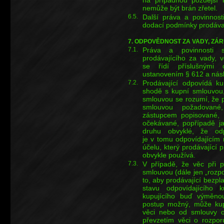
nemůže být brán zřetel.
6.5.
Další práva a povinnost
dodací podmínky prodávaj
7. ODPOVĚDNOST ZA VADY, ZÁ
7.1.
Práva a povinnosti s
prodávajícího za vady, v
se řídí příslušnými 
ustanovením § 612 a násl
7.2.
Prodávající odpovídá k
shodě s kupní smlouvou,
smlouvou se rozumí, že p
smlouvou požadované
zástupcem popisované, 
očekávané, popřípadě ja
druhu obvyklé, že od
je v tomu odpovídajícím
účelu, který prodávající 
obvykle používá.
7.3.
V případě, že věc při p
smlouvou (dále jen „rozp
to, aby prodávající bezp
stavu odpovídajícího
kupujícího buď výměnou 
postup možný, může kup
věci nebo od smlouvy od
převzetím věci o rozpo