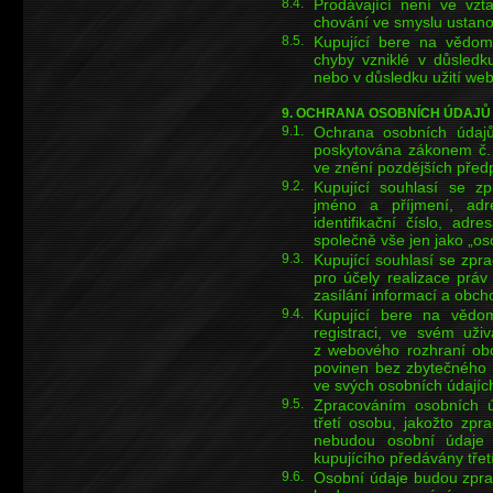
8.4.
Prodávající není ve vz
chování ve smyslu ustano
8.5.
Kupující bere na vědom
chyby vzniklé v důsledk
nebo v důsledku užití web
9. OCHRANA OSOBNÍCH ÚDAJŮ 
9.1.
Ochrana osobních údajů 
poskytována zákonem č. 
ve znění pozdějších předp
9.2.
Kupující souhlasí se z
jméno a příjmení, adres
identifikační číslo, adre
společně vše jen jako „os
9.3.
Kupující souhlasí se zpr
pro účely realizace práv
zasílání informací a obch
9.4.
Kupující bere na vědom
registraci, ve svém uži
z webového rozhraní obc
povinen bez zbytečného 
ve svých osobních údajíc
9.5.
Zpracováním osobních úd
třetí osobu, jakožto zpr
nebudou osobní údaje 
kupujícího předávány tře
9.6.
Osobní údaje budou zpra