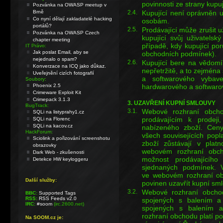
povinnosti ze strany kupuj
Pozvánka na OWASP meetup v
2.4.
Kupující není oprávněn u
Brně
Co nyní dělají zakladatelé hacking
osobám.
portálů?
2.5.
Prodávající může zrušit u
Pozvánka na OWASP Czech
kupující svůj uživatelsk
chapter meeting
případě, kdy kupující po
IT Právo:
Jak poslat Email, aby se
obchodních podmínek).
nejednalo o spam?
2.6.
Kupující bere na vědomí
Konverzace na ICQ jako důkaz.
nepřetržitě, a to zejmén
Uveřejnění cizích fotografií
a softwarového vybave
Soubory:
hardwarového a softwarov
Phoenix 2.5
Crimeware Exploit Kit
Crimepack 3.1.3
3. UZAVŘENÍ KUPNÍ SMLOUVY
BugTrack:
3.1.
Webové rozhraní obch
SQLi na listyprahy1.cz
prodávajícím k prodeji
SQLi na Florenc
SQLi na kacov.cz
nabízeného zboží. Cen
HackForum:
všech souvisejících popl
Sciolink a pořizování screenshotu
zboží zůstávají v plat
obrazovky
webovém rozhraní obc
Dark Web - zkušenosti
možnost prodávajícího
Detekce HW keyloggeru
sjednaných podmínek. 
ve webovém rozhraní ob
Další služby:
povinen uzavřít kupní sm
3.2.
Webové rozhraní obcho
BBC:
Supported Tags
RSS:
RSS Feeds v2.0
spojených s balením a
IRC:
#soom
(irc.2600.net)
spojených s balením 
rozhraní obchodu platí p
Na SOOM.cz je: