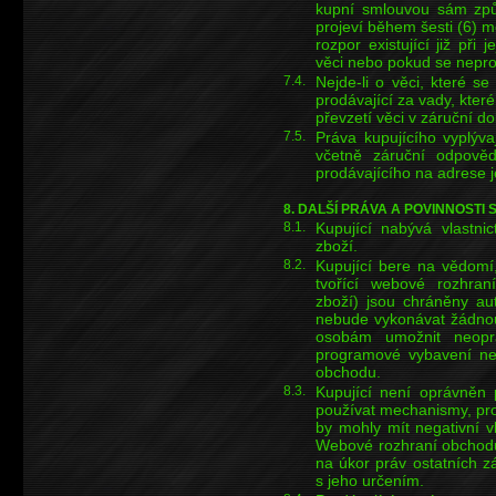
kupní smlouvou sám způs
projeví během šesti (6) m
rozpor existující již při
věci nebo pokud se nepr
7.4.
Nejde-li o věci, které s
prodávající za vady, kter
převzetí věci v záruční d
7.5.
Práva kupujícího vyplýva
včetně záruční odpovědn
prodávajícího na adrese 
8. DALŠÍ PRÁVA A POVINNOSTI
8.1.
Kupující nabývá vlastni
zboží.
8.2.
Kupující bere na vědomí
tvořící webové rozhran
zboží) jsou chráněny au
nebude vykonávat žádnou
osobám umožnit neopr
programové vybavení neb
obchodu.
8.3.
Kupující není oprávněn 
používat mechanismy, pro
by mohly mít negativní 
Webové rozhraní obchodu 
na úkor práv ostatních z
s jeho určením.