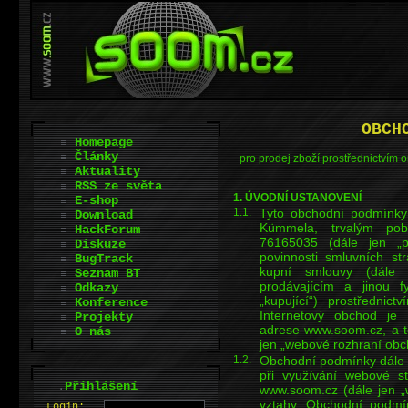
OBCH
Homepage
Články
pro prodej zboží prostřednictvím 
Aktuality
RSS ze světa
1. ÚVODNÍ USTANOVENÍ
E-shop
1.1.
Tyto obchodní podmínky
Download
Kümmela, trvalým poby
HackForum
76165035 (dále jen „p
Diskuze
povinnosti smluvních st
BugTrack
kupní smlouvy (dále 
Seznam BT
prodávajícím a jinou f
Odkazy
„kupující“) prostřednic
Konference
Internetový obchod je 
Projekty
adrese www.soom.cz, a t
O nás
jen „webové rozhraní obc
1.2.
Obchodní podmínky dále u
při využívání webové s
.
Přihlášení
www.soom.cz (dále jen „w
vztahy. Obchodní podmín
L
o
gin: