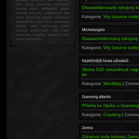
hack
hacker anonymous hackforums
Disasseblerovaný zdrojový k
hacking
heslo webhacking exploit
cracking anonymity programování fake
Kategorie:
Viry (source code
mailer lockpicking bumpkey anonymous
password hack proxy hacker hackforums
hacking heslo webhacking exploit
Michelangelo
cracking programování fake mailer
lockpicking bumpkey password hack
Disassemblerovaný zdrojový
hacker
hackforums
Kategorie:
Viry (source code
Nejběžnější hesla uživatelů
Sbírka 518 celosvětově nejp
let.
Kategorie:
Wordlisty
| Comme
Guessing attacks
Příloha ke článku o Guessing
Kategorie:
Cracking
| Comme
Zemra
Zdrojové kódy botnetu Zemr