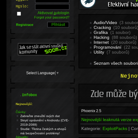
H
e
slo:
Aktivovat
a
utologin
Forgot your password?
Audio/Video
(3 soubor
Registrace
Cracking
(10 souborů
Grafika
(1 soubor)
Hacking
(88 souborů)
Internet
(20 souborů)
Programování
(22 so
Utility
(7 souborů)
Seznam všech soubor
Select Language
▼
Nejno
.
Infobox
Nejnovější:
Phoenix 2.5
Články:
Zabraňte zneužití svých dat
Nejnovější leaknutá verze exp
Skrytí oprávnění v Androidu (CVE-
2019-2089)
Kategorie:
ExploitPacks
| Co
Studie: Třetina českých e-shopů
má bezpečnostní problémy!
Aktuality: