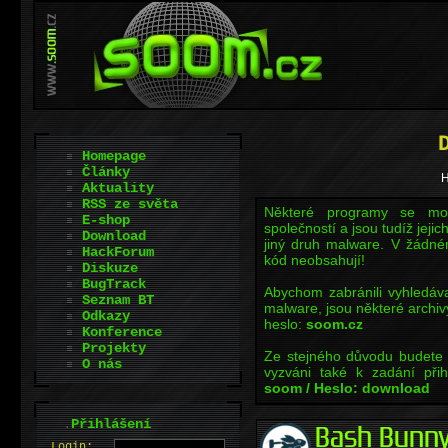
Homepage
Články
H
Aktuality
RSS ze světa
Některé programy se moh
E-shop
společností a jsou tudíž jej
Download
jiný druh malware. V žádném
HackForum
kód neobsahují!
Diskuze
BugTrack
Abychom zabránili vyhledá
Seznam BT
malware, jsou některé archivy
Odkazy
heslo:
soom.cz
Konference
Projekty
Ze stejného důvodu budete 
O nás
vyzváni také k zadání přih
soom / Heslo: download
.
Přihlášení
L
o
gin: