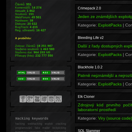
Článků:
991
Komentářů:
14 274
Crimepack 2.0
Aktualit:
1 862
Souborů:
151
Jeden ze známějších exploit
WebForum:
49 501
Hardware:
38
Diskuze:
20 632
Kategorie:
ExploitPacks
| Co
BugTrack:
4 415
Reg. uživatelů:
16 427
Bleeding Life v2
A proběhlo:
Další z řady dostupných expl
Zobraz. článků:
18 251 987
Staženo souborů:
1 463 580
Staženo dat:
964 203
MB
Kategorie:
ExploitPacks
| Co
Přístupy (hits):
232 777 550
Blackhole 1.0.2
Patrně nejznámější a nejrozší
Kategorie:
ExploitPacks
| Co
Elk Cloner
Zdrojový kód prvního počí
laboratorní prostředí
Kategorie:
Viry (source code
Hacking keywords
hacking
webhacking exploit cracking
programování fake mailer lockpicking
SQL Slammer
bumpkey anonymity heslo password