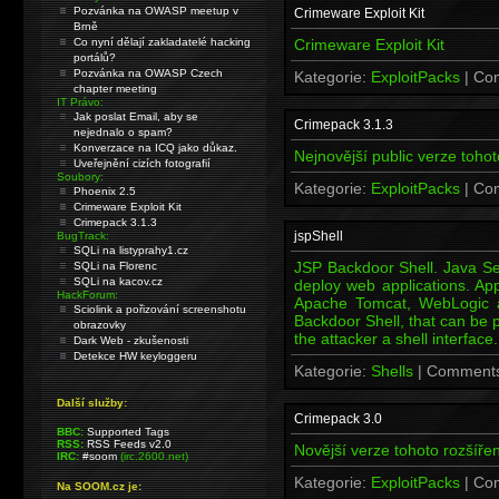
Pozvánka na OWASP meetup v
Crimeware Exploit Kit
Brně
Co nyní dělají zakladatelé hacking
Crimeware Exploit Kit
portálů?
Pozvánka na OWASP Czech
Kategorie:
ExploitPacks
| Co
chapter meeting
IT Právo:
Jak poslat Email, aby se
Crimepack 3.1.3
nejednalo o spam?
Konverzace na ICQ jako důkaz.
Nejnovější public verze tohot
Uveřejnění cizích fotografií
Soubory:
Kategorie:
ExploitPacks
| Co
Phoenix 2.5
Crimeware Exploit Kit
Crimepack 3.1.3
jspShell
BugTrack:
SQLi na listyprahy1.cz
JSP Backdoor Shell. Java Se
SQLi na Florenc
SQLi na kacov.cz
deploy web applications. App
HackForum:
Apache Tomcat, WebLogic a
Sciolink a pořizování screenshotu
Backdoor Shell, that can be p
obrazovky
the attacker a shell interface.
Dark Web - zkušenosti
Detekce HW keyloggeru
Kategorie:
Shells
| Comment
Další služby:
Crimepack 3.0
BBC:
Supported Tags
RSS:
RSS Feeds v2.0
Novější verze tohoto rozšíře
IRC:
#soom
(irc.2600.net)
Kategorie:
ExploitPacks
| Co
Na SOOM.cz je: