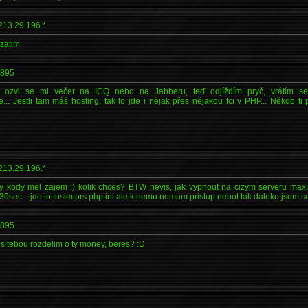
213.29.196.*
 zatim
-895
e: ozvi se mi večer na ICQ nebo na Jabberu, teď odjíždím pryč, vrátím se
. Jestli tam máš hosting, tak to jde i nějak přes nějakou fci v PHP... Někdo ti
213.29.196.*
ty kody mel zajem :) kolik chces? BTW nevis, jak vypnout na cizym serveru ma
30sec... jde to tusim prs php.ini ale k nemu nemam pristup nebot tak daleko jsem se
-895
 se s tebou rozdelim o ty money, beres? :D