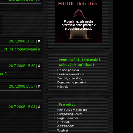
20.7.2008 16:25
|
#
sou velice propracované a
.
Penetrační testování
webových aplikací
20.7.2008 15:30
|
#
On-line příručka
hu :D
Lexikon zranitelností
Security checklisty
Doprovodné projekty
20.7.2008 15:17
|
#
Nástroje
.
Projekty
20.7.2008 15:04
|
#
Kniha XSS v praxi (pdf)
Clickjacking Tester
Page Searcher
GET2MAIL
GET2POST
TestMail