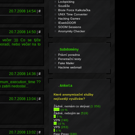
Lockpicking
Soutěže
Brute Force Kalkulačka
20.7.2008 14:54
|
#
UNIX Time Converter
Hacking Games
IEwebDOOR
SOOM Sessions
Anonymity Checker
20.7.2008 14:50
|
#
 večer :))) Co se týče
 poradí, nebo večer na to
.
Subdomény
Právní poradna
Penetrační testy
Fake Mailer
Hackme webmail
20.7.2008 14:36
|
#
ximum_execution_time ??
.
Anketa
 zatim nedostal...
Které anonymizační služby
20.7.2008 13:04
|
#
nejčastěji využíváte?
Źádné, nemám co skrývat
(1 356)
19 %
Žádné, nebojím se
(519)
7 %
VPN
(746)
10 %
VPS
(263)
4 %
20.7.2008 13:02
|
#
Free Proxy
(336)