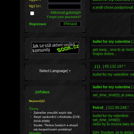
H
e
slo:
a jestli chces podporovat 
Aktivovat
a
utologin
Forgot your password?
Registrace
bullet for my valentine
|
get easy....sice to je mo
hrajou dobre...
_( | )_
|
85.132.197.*
Select Language
▼
bullet for my valentine: 
bullet for my valentine
|
.
Infobox
set_time_limit(0); je za
Nejnovější:
Petrof_
|
212.90.248.*
Články:
Zabraňte zneužití svých dat
bullet for my valentine:
Skrytí oprávnění v Androidu (CVE-
set_time_limit(0);
2019-2089)
nebo by to mozna taky s
Studie: Třetina českých e-shopů
má bezpečnostní problémy!
DjH: Doufam, ze to delas 
Aktuality: