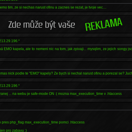
emo tim, ze si nechas narust ofinu a zacnes se rezat, je tvoje vec....
213.29.196.*
žná EMO kapela, ale to nemeni nic na tom, jak zpivaji... mysqlim, ze jejich songy j
nemas nick podle te "EMO" kapely? Ze bych si nechal narust ofinu a porezal se? Juc
213.29.196.*
kazanej ... na webu je safe-mode ON :( mozna max_execution_time v .htaccess
lo pres php_flag max_execution_time pomci .htaccess
jen pro zabavu ;)