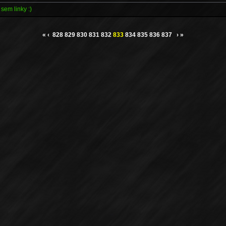
sem linky :)
«
‹
828
829
830
831
832
833
834
835
836
837
›
»