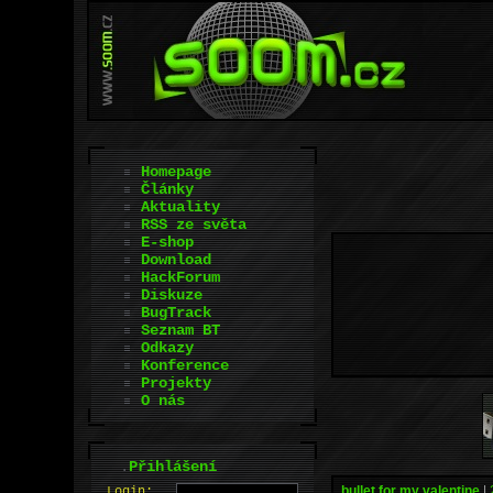
Homepage
Články
Aktuality
RSS ze světa
E-shop
Download
HackForum
Diskuze
BugTrack
Seznam BT
Odkazy
Konference
Projekty
O nás
.
Přihlášení
bullet for my valentine
|
L
o
gin: