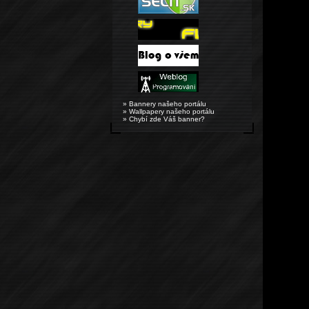
» Bannery našeho portálu
» Wallpapery našeho portálu
» Chybí zde Váš banner?