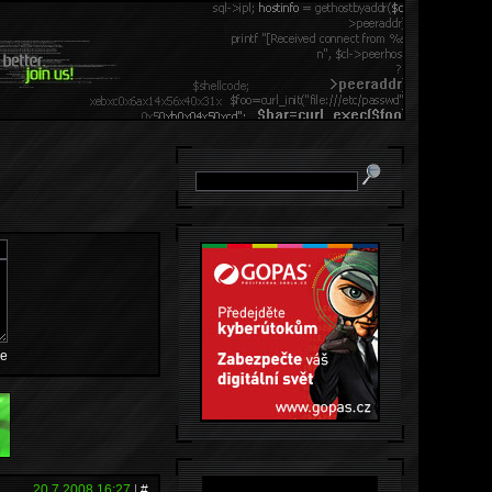
e
20.7.2008 16:27
|
#