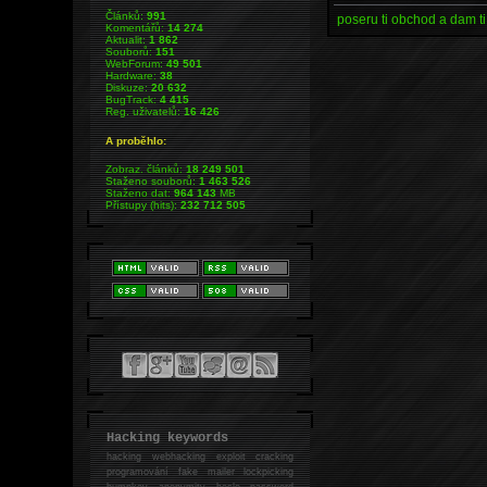
Článků:
991
poseru ti obchod a dam ti 
Komentářů:
14 274
Aktualit:
1 862
Souborů:
151
WebForum:
49 501
Hardware:
38
Diskuze:
20 632
BugTrack:
4 415
Reg. uživatelů:
16 426
A proběhlo:
Zobraz. článků:
18 249 501
Staženo souborů:
1 463 526
Staženo dat:
964 143
MB
Přístupy (hits):
232 712 505
Hacking keywords
hacking
webhacking exploit cracking
programování fake mailer lockpicking
bumpkey anonymity heslo password