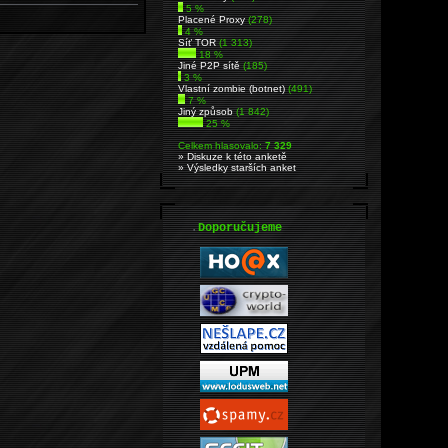
5 %
Placené Proxy
(278)
4 %
Síť TOR
(1 313)
18 %
Jiné P2P sítě
(185)
3 %
Vlastní zombie (botnet)
(491)
7 %
Jiný způsob
(1 842)
25 %
Celkem hlasovalo:
7 329
» Diskuze k této anketě
» Výsledky starších anket
.
Doporučujeme