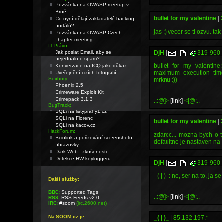
Pozvánka na OWASP meetup v
Brně
bullet for my valentine
|
Co nyní dělají zakladatelé hacking
portálů?
jas :) vecer se ti ozvu. tak
Pozvánka na OWASP Czech
chapter meeting
IT Právo:
Jak poslat Email, aby se
DjH
|
|
|
319-960
nejednalo o spam?
bullet for my valentin
Konverzace na ICQ jako důkaz.
maximum_execution_time..
Uveřejnění cizích fotografií
Soubory:
mrknu :))
Phoenix 2.5
Crimeware Exploit Kit
----------
Crimepack 3.1.3
..:@]>
[link]
<[@:..
BugTrack:
SQLi na listyprahy1.cz
SQLi na Florenc
bullet for my valentine
|
SQLi na kacov.cz
HackForum:
zdarec... mozna bych o 
Sciolink a pořizování screenshotu
defaultne je nastaven na 
obrazovky
Dark Web - zkušenosti
Detekce HW keyloggeru
DjH
|
|
|
319-960
_( | )_: ne, ser na to, ja
Další služby:
----------
BBC:
Supported Tags
..:@]>
[link]
<[@:..
RSS:
RSS Feeds v2.0
IRC:
#soom
(irc.2600.net)
Na SOOM.cz je:
_( | )_
|
85.132.197.*