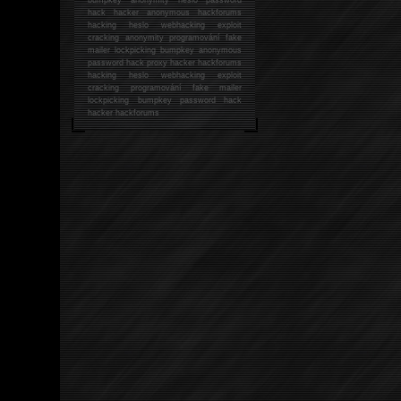
hack
hacker anonymous hackforums
hacking
heslo webhacking exploit
cracking anonymity programování fake
mailer lockpicking bumpkey anonymous
password hack proxy hacker hackforums
hacking heslo webhacking exploit
cracking programování fake mailer
lockpicking bumpkey password hack
hacker
hackforums