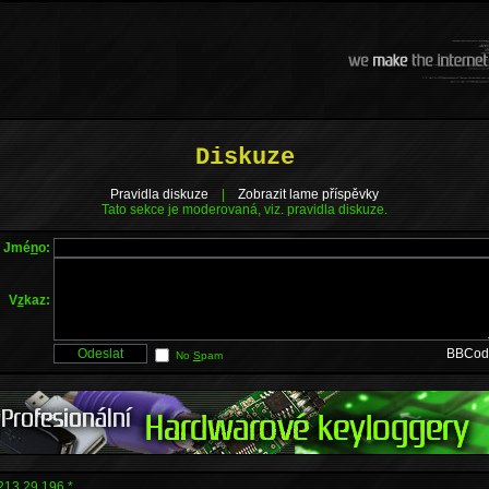
Diskuze
Pravidla diskuze
|
Zobrazit lame příspěvky
Tato sekce je moderovaná, viz. pravidla diskuze.
Jmé
n
o:
V
z
kaz:
BBCod
No
S
pam
213.29.196.*