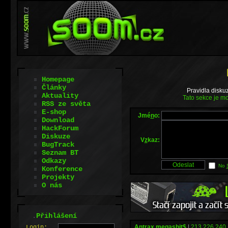
Homepage
Články
Pravidla disku
Aktuality
Tato sekce je mo
RSS ze světa
E-shop
Jmé
n
o:
Download
HackForum
Diskuze
V
z
kaz:
BugTrack
Seznam BT
Odkazy
No
Konference
Projekty
O nás
.
Přihlášení
Antrax.megashit$
|
213.226.240.
L
o
gin: