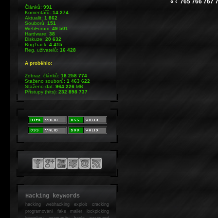
«
‹
765
766
767
Článků:
991
Komentářů:
14 274
Aktualit:
1 862
Souborů:
151
WebForum:
49 501
Hardware:
38
Diskuze:
20 632
BugTrack:
4 415
Reg. uživatelů:
16 428
A proběhlo:
Zobraz. článků:
18 258 774
Staženo souborů:
1 463 622
Staženo dat:
964 226
MB
Přístupy (hits):
232 898 737
Hacking keywords
hacking
webhacking exploit cracking
programování fake mailer lockpicking
bumpkey anonymity heslo password