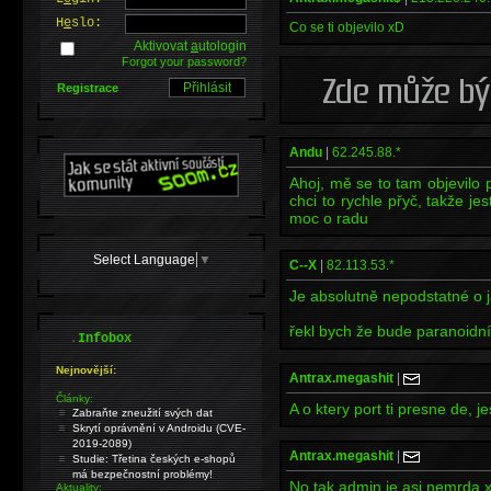
H
e
slo:
Co se ti objevilo xD
Aktivovat
a
utologin
Forgot your password?
Registrace
Andu
|
62.245.88.*
Ahoj, mě se to tam objevilo 
chci to rychle přyč, takže je
moc o radu
Select Language
▼
C--X
|
82.113.53.*
Je absolutně nepodstatné o j
řekl bych že bude paranoidní.
.
Infobox
Nejnovější:
Antrax.megashit
|
Články:
A o ktery port ti presne de, j
Zabraňte zneužití svých dat
Skrytí oprávnění v Androidu (CVE-
2019-2089)
Antrax.megashit
|
Studie: Třetina českých e-shopů
má bezpečnostní problémy!
No tak admin je asi nemrda 
Aktuality: