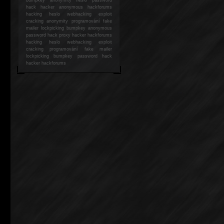
hack
hacker anonymous hackforums
hacking
heslo webhacking exploit
cracking anonymity programování fake
mailer lockpicking bumpkey anonymous
password hack proxy hacker hackforums
hacking heslo webhacking exploit
cracking programování fake mailer
lockpicking bumpkey password hack
hacker
hackforums