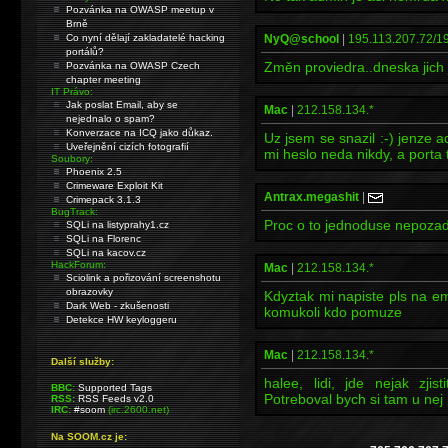
Pozvánka na OWASP meetup v
Brně
Co nyní dělají zakladatelé hacking
NyQ@school
|
195.113.207.72/19
portálů?
Změn proviedra..dneska jich 
Pozvánka na OWASP Czech
chapter meeting
IT Právo:
Jak poslat Email, aby se
Mac
|
212.158.134.*
nejednalo o spam?
Konverzace na ICQ jako důkaz.
Uz jsem se snazil :-) jenze a
Uveřejnění cizích fotografií
mi heslo neda nikdy, a porta 
Soubory:
Phoenix 2.5
Crimeware Exploit Kit
Antrax.megashit
|
Crimepack 3.1.3
BugTrack:
Proc o to jednoduse nepoza
SQLi na listyprahy1.cz
SQLi na Florenc
SQLi na kacov.cz
HackForum:
Mac
|
212.158.134.*
Sciolink a pořizování screenshotu
obrazovky
Kdyztak mi napiste pls na em
Dark Web - zkušenosti
komukoli kdo pomuze
Detekce HW keyloggeru
Mac
|
212.158.134.*
Další služby:
halee, lidi, jde nejak zji
BBC:
Supported Tags
Potreboval bych si tam u nej 
RSS:
RSS Feeds v2.0
IRC:
#soom
(irc.2600.net)
Na SOOM.cz je: