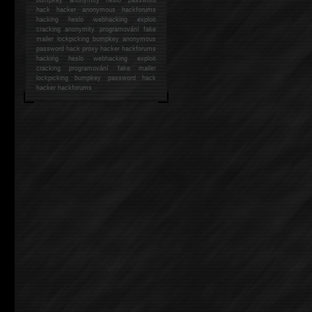
hack
hacker anonymous hackforums
hacking
heslo webhacking exploit
cracking anonymity programování fake
mailer lockpicking bumpkey anonymous
password hack proxy hacker hackforums
hacking heslo webhacking exploit
cracking programování fake mailer
lockpicking bumpkey password hack
hacker
hackforums