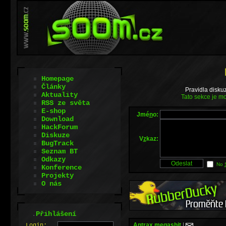
Homepage
Články
Pravidla disku
Aktuality
Tato sekce je mo
RSS ze světa
E-shop
Jmé
n
o:
Download
HackForum
Diskuze
V
z
kaz:
BugTrack
Seznam BT
Odkazy
No
Konference
Projekty
O nás
.
Přihlášení
Antrax.megashit
|
L
o
gin: