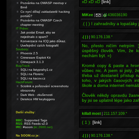
xD xD xD
[link]
Pozvánka na OWASP meetup v
Brně
Co nyní dělají zakladatelé hacking
MiKee
|
|
436036190
portálů?
Pozvánka na OWASP Czech
.( | ) I zahradníky a lopaťáky 
chapter meeting
IT Právo:
Jak poslat Email, aby se
.( | )
|
90.176.138.*
nejednalo o spam?
Konverzace na ICQ jako důkaz.
No, přesto ničím netrpím 
Uveřejnění cizích fotografií
Soubory:
úspěšný člověk. Vím, že k
Phoenix 2.5
nechám být. =)
Crimeware Exploit Kit
Crimepack 3.1.3
Kromě copy & paste a hrom
BugTrack:
SQLi na listyprahy1.cz
vůbec nic. A jsem si jistý, 
SQLi na Florenc
třeba už dostaneš přístup n
SQLi na kacov.cz
toho, v jakých časových in
HackForum:
škole a doma internet nemáš
Sciolink a pořizování screenshotu
obrazovky
Člověk někdy opravdu žasne
Dark Web - zkušenosti
Detekce HW keyloggeru
by jsi se uplatnil lépe jako 
Další služby:
killall most
|
211.157.109.*
BBC:
Supported Tags
( 1 ):
[link]
RSS:
RSS Feeds v2.0
IRC:
#soom
(irc.2600.net)
.( | )
|
90.176.138.*
Na SOOM.cz je: