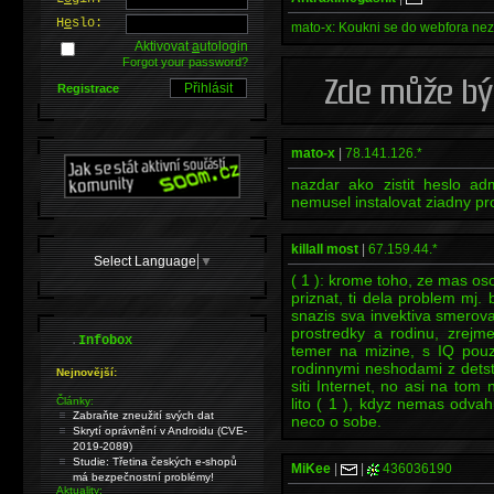
H
e
slo:
mato-x: Koukni se do webfora nez 
Aktivovat
a
utologin
Forgot your password?
Registrace
mato-x
|
78.141.126.*
nazdar ako zistit heslo a
nemusel instalovat ziadny p
killall most
|
67.159.44.*
Select Language
▼
( 1 ): krome toho, ze mas os
priznat, ti dela problem mj.
snazis sva invektiva smerova
prostredky a rodinu, zrejme
.
Infobox
temer na mizine, s IQ pou
rodinnymi neshodami z detst
Nejnovější:
siti Internet, no asi na tom
Články:
lito ( 1 ), kdyz nemas odvahu 
Zabraňte zneužití svých dat
neco o sobe.
Skrytí oprávnění v Androidu (CVE-
2019-2089)
Studie: Třetina českých e-shopů
MiKee
|
|
436036190
má bezpečnostní problémy!
Aktuality: