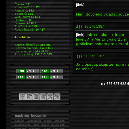
Článků:
991
[link]
Komentářů:
14 274
Aktualit:
1 862
Není dovoleno vkládat pouz
Souborů:
151
WebForum:
49 501
Hardware:
38
Diskuze:
20 632
.( | )
|
90.176.138.*
BugTrack:
4 415
Reg. uživatelů:
16 427
[link]
tak se ukazte frajeri
A proběhlo:
levelu? :) Me to trvalo 15 m
grafickym softem pro zjisteni
Zobraz. článků:
18 254 090
Staženo souborů:
1 463 596
Staženo dat:
964 206
MB
Přístupy (hits):
232 813 585
.( | )
|
90.176.138.*
Ja ti opet opakuji, ze nicim 
od tebe ;)
«
‹
686
687
688
Hacking keywords
hacking
webhacking exploit cracking
programování fake mailer lockpicking
bumpkey anonymity heslo password