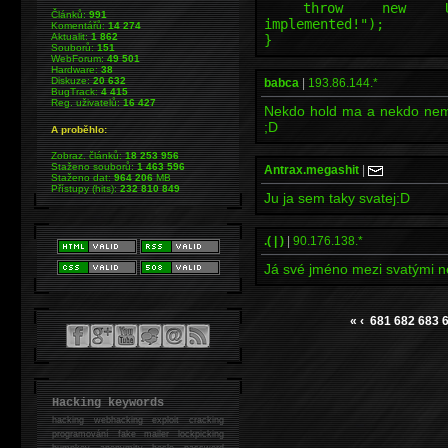
throw new Unsuppo
Článků:
991
implemented!");
Komentářů:
14 274
Aktualit:
1 862
}
Souborů:
151
WebForum:
49 501
Hardware:
38
Diskuze:
20 632
babca
|
193.86.144.*
BugTrack:
4 415
Reg. uživatelů:
16 427
Nekdo hold ma a nekdo nema
;D
A proběhlo:
Zobraz. článků:
18 253 956
Staženo souborů:
1 463 596
Antrax.megashit
|
Staženo dat:
964 206
MB
Přístupy (hits):
232 810 849
Ju ja sem taky svatej:D
.( | )
|
90.176.138.*
Já své jméno mezi svatými n
«
‹
681
682
683
Hacking keywords
hacking
webhacking exploit cracking
programování fake mailer lockpicking
bumpkey anonymity heslo password