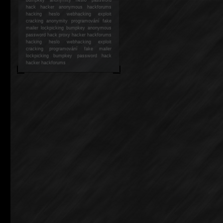
hack
hacker anonymous hackforums
hacking
heslo webhacking exploit
cracking anonymity programování fake
mailer lockpicking bumpkey anonymous
password hack proxy hacker hackforums
hacking heslo webhacking exploit
cracking programování fake mailer
lockpicking bumpkey password hack
hacker
hackforums