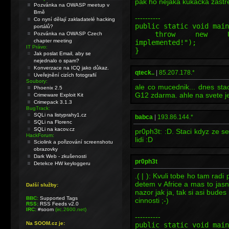
pak ho nejaka kukacka zastrel
Pozvánka na OWASP meetup v
Brně
----------
Co nyní dělají zakladatelé hacking
public static void main
portálů?
throw new Unsuppo
Pozvánka na OWASP Czech
chapter meeting
implemented!");
IT Právo:
}
Jak poslat Email, aby se
nejednalo o spam?
Konverzace na ICQ jako důkaz.
qteck..
|
85.207.178.*
Uveřejnění cizích fotografií
Soubory:
ale co mucednik... dnes stac
Phoenix 2.5
G12 zdarma. ahle na svete je
Crimeware Exploit Kit
Crimepack 3.1.3
BugTrack:
SQLi na listyprahy1.cz
babca
|
193.86.144.*
SQLi na Florenc
SQLi na kacov.cz
pr0ph3t: :D. Staci kdyz ze s
HackForum:
lidi :D
Sciolink a pořizování screenshotu
obrazovky
Dark Web - zkušenosti
pr0ph3t
Detekce HW keyloggeru
.( | ): Kvuli tobe ho tam radi
detem v Africe a mas to jasn
Další služby:
nazor jak ja, tak si asi bude
BBC:
Supported Tags
cinnosti ;-)
RSS:
RSS Feeds v2.0
IRC:
#soom
(irc.2600.net)
----------
Na SOOM.cz je:
public static void main