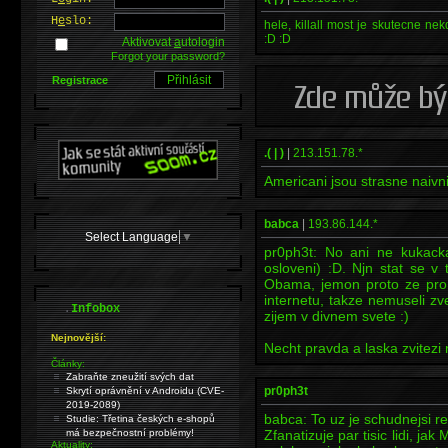
H
e
slo:
hele, killall most je skutecne n
:D :D
Aktivovat
a
utologin
Forgot your password?
Registrace
.( | )
|
213.151.78.*
Americani jsou strasne naivni
babca
|
193.86.144.*
Select Language
▼
pr0ph3t: No ani ne kukacka
osloveni) :D. Njn stat se v 
Obama, jemon proto ze pro 
internetu, takze nemuseli zved
.
Infobox
zijem v divnem svete :)
Nejnovější:
Necht pravda a laska zvitezi n
Články:
Zabraňte zneužití svých dat
pr0ph3t
Skrytí oprávnění v Androidu (CVE-
2019-2089)
babca: To uz je schudnejsi re
Studie: Třetina českých e-shopů
má bezpečnostní problémy!
Zfanatizuje par tisic lidi, ja
Aktuality: