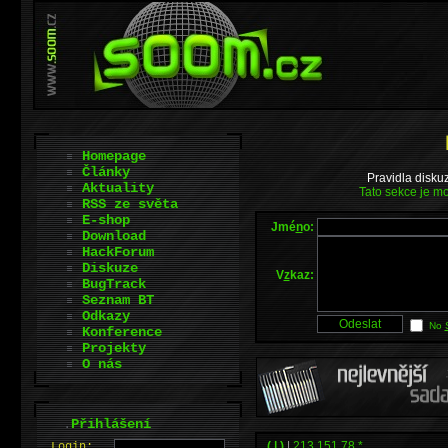
Homepage
Články
Pravidla disku
Aktuality
Tato sekce je mo
RSS ze světa
E-shop
Jmé
n
o:
Download
HackForum
Diskuze
V
z
kaz:
BugTrack
Seznam BT
Odkazy
No
Konference
Projekty
O nás
.
Přihlášení
.( | )
|
213.151.78.*
L
o
gin: