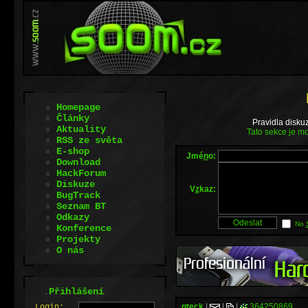
Homepage
Články
Pravidla disku
Aktuality
Tato sekce je mo
RSS ze světa
E-shop
Jmé
n
o:
Download
HackForum
Diskuze
V
z
kaz:
BugTrack
Seznam BT
Odkazy
No
Konference
Projekty
O nás
.
Přihlášení
qteck
|
|
|
364250869
L
o
gin: