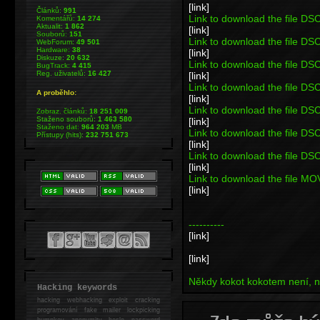
[link]
Článků:
991
Link to download the file D
Komentářů:
14 274
Aktualit:
1 862
[link]
Souborů:
151
Link to download the file D
WebForum:
49 501
Hardware:
38
[link]
Diskuze:
20 632
Link to download the file D
BugTrack:
4 415
Reg. uživatelů:
16 427
[link]
Link to download the file D
A proběhlo:
[link]
Link to download the file D
Zobraz. článků:
18 251 009
Staženo souborů:
1 463 580
[link]
Staženo dat:
964 203
MB
Link to download the file D
Přístupy (hits):
232 751 673
[link]
Link to download the file D
[link]
Link to download the file 
[link]
----------
[link]
[link]
Někdy kokot kokotem není, ně
Hacking keywords
hacking
webhacking exploit cracking
programování fake mailer lockpicking
bumpkey anonymity heslo password