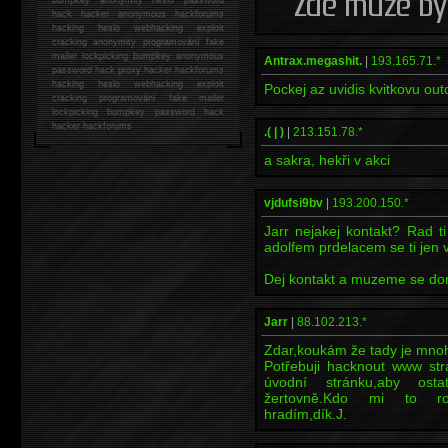
hack
hacker anonymous hackforums
hacking
heslo webhacking exploit
cracking anonymity programování fake
mailer lockpicking bumpkey anonymous
Antrax.megashit.
|
193.165.71.*
password hack proxy hacker hackforums
hacking heslo webhacking exploit
Pockej az uvidis kvitkovu out
cracking programování fake mailer
lockpicking bumpkey password hack
hacker
hackforums
.( | )
|
213.151.78.*
a sakra, hekři v akci
vjdufsi9bv
|
193.200.150.*
Jarr nejakej kontakt? Rad t
adolfem prdelacem se ti jen 
Dej kontakt a muzeme se dom
Jarr
|
88.102.213.*
Zdar,koukám že tady je mnoh
Potřebuji hacknout www str
úvodní stránku,aby osta
žertovně.Kdo mi to ro
hradím,dík.J.