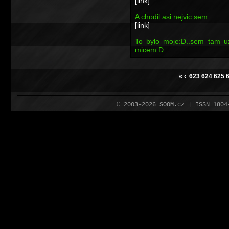
[link]
A chodil asi nejvic sem:
[link]
To bylo moje:D..sem tam u
micem:D
«
‹
623
624
625
© 2003–2026 SOOM.cz | ISSN 180