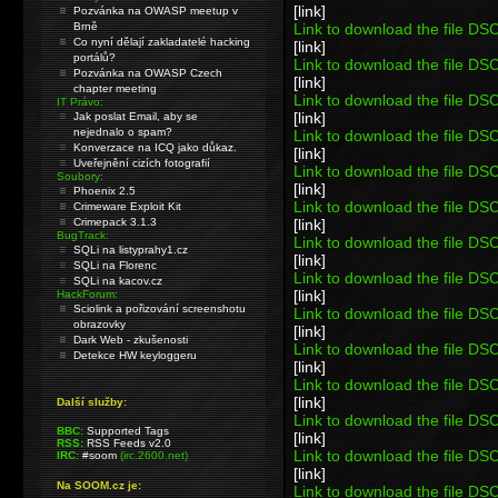
[link]
Pozvánka na OWASP meetup v
Brně
Link to download the file D
Co nyní dělají zakladatelé hacking
[link]
portálů?
Link to download the file D
Pozvánka na OWASP Czech
[link]
chapter meeting
Link to download the file D
IT Právo:
[link]
Jak poslat Email, aby se
nejednalo o spam?
Link to download the file D
Konverzace na ICQ jako důkaz.
[link]
Uveřejnění cizích fotografií
Link to download the file D
Soubory:
[link]
Phoenix 2.5
Link to download the file D
Crimeware Exploit Kit
Crimepack 3.1.3
[link]
BugTrack:
Link to download the file D
SQLi na listyprahy1.cz
[link]
SQLi na Florenc
Link to download the file D
SQLi na kacov.cz
[link]
HackForum:
Sciolink a pořizování screenshotu
Link to download the file D
obrazovky
[link]
Dark Web - zkušenosti
Link to download the file D
Detekce HW keyloggeru
[link]
Link to download the file D
[link]
Další služby:
Link to download the file D
BBC:
Supported Tags
[link]
RSS:
RSS Feeds v2.0
Link to download the file D
IRC:
#soom
(irc.2600.net)
[link]
Na SOOM.cz je:
Link to download the file D