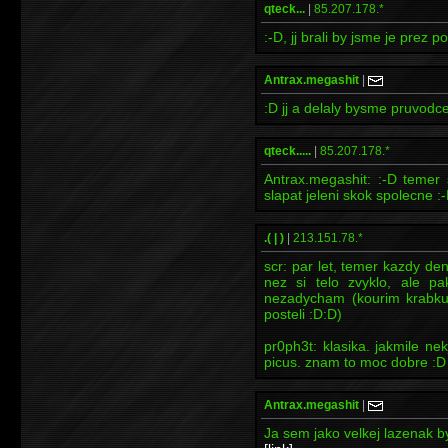
qteck...
|
85.207.178.*
:-D, jj brali by jsme je prez p
Antrax.megashit
|
:D jj a delaly bysme pruvod
qteck.....
|
85.207.178.*
Antrax.megashit: :-D temer
slapat jeleni skok spolecne :-
.( | )
|
213.151.78.*
scr: par let, temer kazdy de
nez si telo zvyklo, ale pa
nezadycham (kourim krabku 
posteli :D:D)
pr0ph3t: klasika. jakmile ne
picus. znam to moc dobre :D
Antrax.megashit
|
Ja sem jako velkej lazenak by