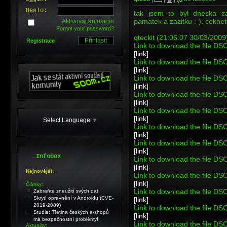
H
e
slo:
tak jsem to byl dneska z
pamatek a zazitku :-). cekne
Aktivovat
a
utologin
Forgot your password?
qteckit (21:06:07 30/03/2009
Registrace
Link to download the file D
[link]
Link to download the file D
[link]
Link to download the file D
[link]
Link to download the file D
[link]
Link to download the file D
[link]
Select Language
▼
Link to download the file D
[link]
Link to download the file D
[link]
.
Infobox
Link to download the file D
[link]
Nejnovější:
Link to download the file D
[link]
Články:
Link to download the file D
Zabraňte zneužití svých dat
Skrytí oprávnění v Androidu (CVE-
[link]
2019-2089)
Link to download the file D
Studie: Třetina českých e-shopů
[link]
má bezpečnostní problémy!
Link to download the file D
Aktuality: