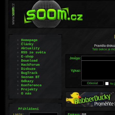
Homepage
Články
Pravidla disku
Aktuality
Tato sekce je mo
RSS ze světa
E-shop
Jmé
n
o:
Download
HackForum
Diskuze
V
z
kaz:
BugTrack
Seznam BT
Odkazy
No
Konference
Projekty
O nás
.
Přihlášení
Emkass
|
L
o
gin: