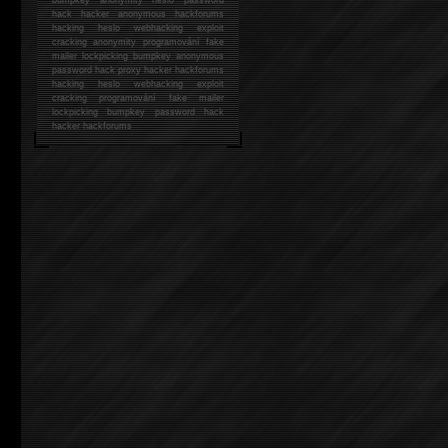
hack
hacker anonymous hackforums
hacking
heslo webhacking exploit
cracking anonymity programování fake
mailer lockpicking bumpkey anonymous
password hack proxy hacker hackforums
hacking heslo webhacking exploit
cracking programování fake mailer
lockpicking bumpkey password hack
hacker
hackforums