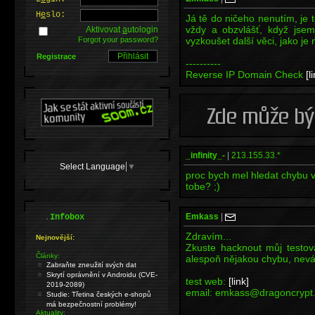
H
e
slo:
Já tě do ničeho nenutím, je 
vždy a obzvlášť, když jsem 
Aktivovat
a
utologin
Forgot your password?
vyzkoušet další věci, jako je 
Registrace
----------
Reverse IP Domain Check
[l
_infinity_-
|
213.155.33.*
Select Language
▼
proc bych mel hledat chybu v
tobe? ;)
.
Emkass
|
Infobox
Zdravím...
Nejnovější:
Zkuste hacknout můj testov
Články:
alespoň nějakou chybu, neváh
Zabraňte zneužití svých dat
Skrytí oprávnění v Androidu (CVE-
test web:
[link]
2019-2089)
email: emkass@dragoncrypt
Studie: Třetina českých e-shopů
má bezpečnostní problémy!
Aktuality: