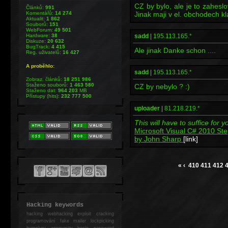
CZ by bylo, ale je to zahesl
Článků:
991
Komentářů:
14 274
Jinak maji v el. obchodech kl
Aktualit:
1 862
Souborů:
151
WebForum:
49 501
Hardware:
38
sadd
|
195.113.165.*
Diskuze:
20 632
BugTrack:
4 415
Ale jinak Danke schon ....
Reg. uživatelů:
16 427
A proběhlo:
sadd
|
195.113.165.*
Zobraz. článků:
18 251 986
Staženo souborů:
1 463 580
CZ by nebylo ? :)
Staženo dat:
964 203
MB
Přístupy (hits):
232 777 500
uploader
|
81.218.219.*
This will have to suffice for y
Microsoft Visual C# 2010 St
by John Sharp
[link]
«
‹
410
411
412
Hacking keywords
hacking
webhacking exploit cracking
programování fake mailer lockpicking
bumpkey anonymity heslo password