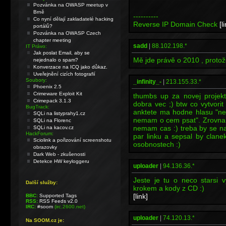
Pozvánka na OWASP meetup v
Brně
----------
Co nyní dělají zakladatelé hacking
Reverse IP Domain Check
[l
portálů?
Pozvánka na OWASP Czech
chapter meeting
sadd
|
88.102.198.*
IT Právo:
Jak poslat Email, aby se
Mě jde právě o 2010 , protože
nejednalo o spam?
Konverzace na ICQ jako důkaz.
Uveřejnění cizích fotografií
Soubory:
_infinity_-
|
213.155.33.*
Phoenix 2.5
Crimeware Exploit Kit
thumbs up za novej projekt
Crimepack 3.1.3
dobra vec ;) btw co vytvorit
BugTrack:
anktete ma hodne hlasu "ne
SQLi na listyprahy1.cz
nemam o cem psat". Zrovna 
SQLi na Florenc
nemam cas :) treba by se na
SQLi na kacov.cz
HackForum:
par linku a sepsal by clanek
Sciolink a pořizování screenshotu
osobnostech :)
obrazovky
Dark Web - zkušenosti
Detekce HW keyloggeru
uploader
|
94.136.36.*
Jeste je tu o neco starsi 
Další služby:
krokem a kody z CD :)
[link]
BBC:
Supported Tags
RSS:
RSS Feeds v2.0
IRC:
#soom
(irc.2600.net)
uploader
|
74.120.13.*
Na SOOM.cz je: