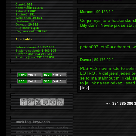
Článků:
991
Komentářů:
14 274
Aktualit:
1 862
Mortem
|
90.183.1.*
Souborů:
151
WebForum:
49 501
Co jsi myslíte o hackerské 
Hardware:
38
Diskuze:
20 632
Bílý dům? Nevíte jak se stát
BugTrack:
4 415
Reg. uživatelů:
16 428
A proběhlo:
petaa007: eth0 = ethernet, wl
Zobraz. článků:
18 257 093
Staženo souborů:
1 463 605
Staženo dat:
964 210
MB
Přístupy (hits):
232 859 837
Davex
|
89.176.92.*
PLS PLS nevím kde to sehna
LOTRO . Viděl jsem jeden pr
se to ma stahnout mi říkal, ž
to je link na ten odkaz.. snad
[link]
«
‹
384
385
386
Hacking keywords
hacking
webhacking exploit cracking
programování fake mailer lockpicking
bumpkey anonymity heslo password