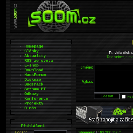
Homepage
Články
Pravidla disku
Aktuality
Tato sekce je mo
RSS ze světa
E-shop
Jmé
n
o:
Download
HackForum
Diskuze
V
z
kaz:
BugTrack
Seznam BT
Odkazy
No
Konference
Projekty
O nás
.
Přihlášení
Shooogun
|
193.200.150.*
L
o
gin: