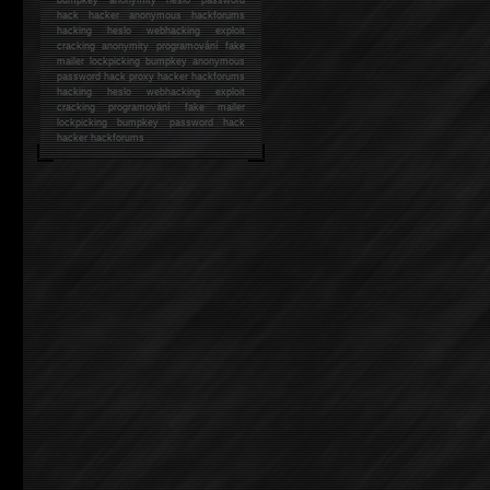
hack
hacker anonymous hackforums
hacking
heslo webhacking exploit
cracking anonymity programování fake
mailer lockpicking bumpkey anonymous
password hack proxy hacker hackforums
hacking heslo webhacking exploit
cracking programování fake mailer
lockpicking bumpkey password hack
hacker
hackforums