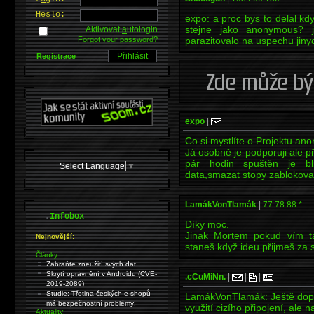
H
e
slo:
expo: a proc bys to delal k
stejne jako anonymous? j
Aktivovat
a
utologin
Forgot your password?
parazitovalo na uspechu jinyc
Registrace
expo
|
Co si mystlíte o Projektu a
Já osobně je podporuji ale p
pár hodin spuštěn je blb
Select Language
▼
data,smazat stopy zablokovat
LamákVonTlamák
|
77.78.88.*
.
Infobox
Díky moc.
Jinak Mortem pokud vím t
Nejnovější:
staneš když ideu přijmeš za 
Články:
Zabraňte zneužití svých dat
Skrytí oprávnění v Androidu (CVE-
.cCuMiNn.
|
|
|
2019-2089)
Studie: Třetina českých e-shopů
LamákVonTlamák: Ještě dopln
má bezpečnostní problémy!
využití cizího připojení, ale n
Aktuality: