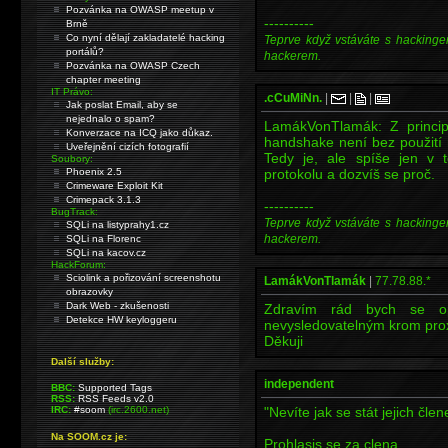
Pozvánka na OWASP meetup v
----------
Brně
Co nyní dělají zakladatelé hacking
Teprve když vstáváte s hackinge
portálů?
hackerem.
Pozvánka na OWASP Czech
chapter meeting
IT Právo:
.cCuMiNn.
|
|
|
Jak poslat Email, aby se
nejednalo o spam?
LamákVonTlamák: Z princi
Konverzace na ICQ jako důkaz.
handshake není bez použití 
Uveřejnění cizích fotografií
Tedy je, ale spíše jen v 
Soubory:
Phoenix 2.5
protokolu a dozvíš se proč.
Crimeware Exploit Kit
Crimepack 3.1.3
----------
BugTrack:
Teprve když vstáváte s hackinge
SQLi na listyprahy1.cz
hackerem.
SQLi na Florenc
SQLi na kacov.cz
HackForum:
Sciolink a pořizování screenshotu
LamákVonTlamák
|
77.78.88.*
obrazovky
Dark Web - zkušenosti
Zdravím rád bych se op
Detekce HW keyloggeru
nevysledovatelným krom pro
Děkuji
Další služby:
independent
BBC:
Supported Tags
RSS:
RSS Feeds v2.0
IRC:
#soom
(irc.2600.net)
"Nevíte jak se stát jejich čle
Na SOOM.cz je:
Prohlasis se za clena.