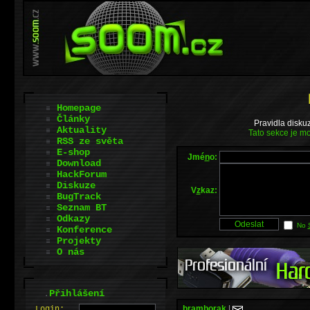
Homepage
Články
Pravidla disku
Aktuality
Tato sekce je mo
RSS ze světa
E-shop
Jmé
n
o:
Download
HackForum
Diskuze
V
z
kaz:
BugTrack
Seznam BT
Odkazy
No
Konference
Projekty
O nás
.
Přihlášení
bramborak
|
L
o
gin: