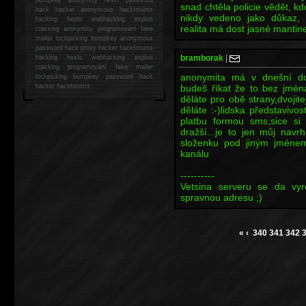
snad chtěla policie vědět, k
hack
hacker anonymous hackforums
nikdy vedeno jako důkaz, 
hacking
heslo webhacking exploit
realita má dost jasné mantinel
cracking anonymity programování fake
mailer lockpicking bumpkey anonymous
password hack proxy hacker hackforums
bramborak
|
hacking heslo webhacking exploit
cracking programování fake mailer
anonymita má v dnešní do
lockpicking bumpkey password hack
hacker
hackforums
budeš říkat že to bez jména
děláte pro obě strany,dvojit
děláte :-)lidska představiv
platbu formou sms,sice si
dražší...je to jen můj nav
složenku pod jiným jménem
kanálu
----------
Vetsina serveru se da vyro
spravnou adresu ;)
«
‹
340
341
342