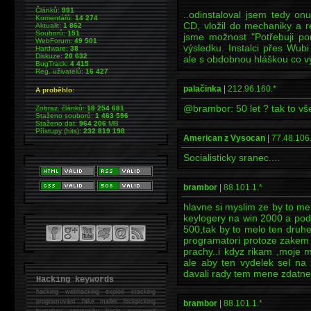
Článků:
991
..odinstaloval jsem tedy onu
Komentářů:
14 274
CD, vložil do mechaniky a res
Aktualit:
1 862
Souborů:
151
jsme možnost "Potřebuji p
WebForum:
49 501
výsledku. Instalci přes Wubi
Hardware:
38
Diskuze:
20 632
ale s obdobnou hláškou co vý
BugTrack:
4 415
Reg. uživatelů:
16 427
palačinka
|
212.96.160.*
A proběhlo:
@brambor: 50 let ? tak to v
Zobraz. článků:
18 254 681
Staženo souborů:
1 463 596
Staženo dat:
964 206
MB
Přístupy (hits):
232 819 198
American z Vysocan
|
77.48.106
Socialisticky sranec....
brambor
|
88.101.1.*
hlavne si myslim ze by to mel
keylogery na win 2000 a pod b
500,tak by to melo ten druhe
programatori protoze zakem b
prachy..i kdyz rikam ,moje 
ale aby ten vydelek sel na 
davali rady tem mene zdatne
Hacking keywords
hacking
webhacking exploit cracking
programování fake mailer lockpicking
brambor
|
88.101.1.*
bumpkey anonymity heslo password