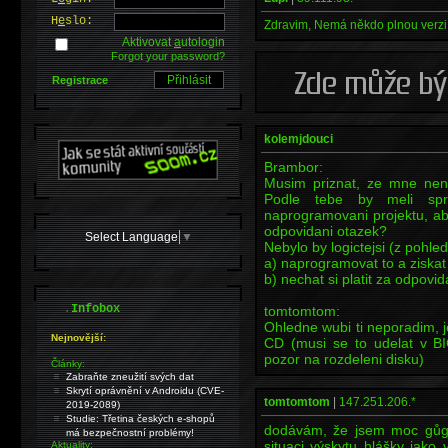
H
e
slo:
Zdravim, Nemá někdo plnou verzi 
Aktivovat
a
utologin
Forgot your password?
Registrace
kolemjdouci
Brambor:
Musim priznat, ze mne neni
Podle tebe by meli spr
naprogramovani projektu, aby 
odpovidani otazek?
Select Language
▼
Nebylo by logictejsi (z pohle
a) naprogramovat to a ziskat
b) nechat si platit za odpovi
.
Infobox
tomtomtom:
Ohledne wubi ti neporadim, j
Nejnovější:
CD (musi se to udelat v BI
pozor na rozdeleni disku)
Články:
Zabraňte zneužití svých dat
Skrytí oprávnění v Androidu (CVE-
tomtomtom
|
147.251.206.*
2019-2089)
Studie: Třetina českých e-shopů
dodávám, že jsem moc gůgli
má bezpečnostní problémy!
situaci výskytu hlášky jako
Aktuality: