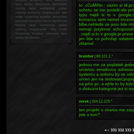
hack
hacker anonymous hackforums
to .cCuMiNn.: vazim si tě,pr
hacking
heslo webhacking exploit
ochotu se ine podelit,ale p
cracking anonymity programování fake
typu najdi si to v google,
mailer lockpicking bumpkey anonymous
komancu sem nemel moznost 
password hack proxy hacker hackforums
blbe,nehlede ze jsou lide mla
hacking heslo webhacking exploit
nemaji jazykove schopnost
cracking programování fake mailer
..najdi si to v google,je prav
lockpicking bumpkey password hack
hacker
hackforums
jen lide co pohrdaji ostatn
zklamal
brambor
|
88.101.1.*
jednou me za poplatek jeden
urcenou emailovou adresou
systemu a antiviru by se odvi
urcen jen na testovani,popri
na jeho pc..a ejhle to by byl
o diskuzni kategorie jez si
norek
|
204.12.225.*
ten projekt s virama me zauj
jste o tom?
«
‹
331
332
333