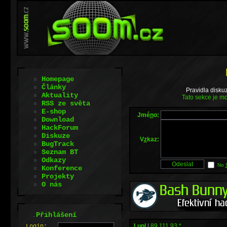
Homepage
Články
Pravidla disku
Aktuality
Tato sekce je mo
RSS ze světa
E-shop
Jmé
n
o:
Download
HackForum
Diskuze
V
z
kaz:
BugTrack
Seznam BT
Odkazy
No
Konference
Projekty
O nás
.
Přihlášení
Lupl
|
89.111.93.*
L
o
gin: