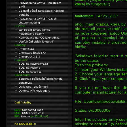
Pozvánka na OWASP meetup v
kterej by fungoval :(
Brně
Co nyní dělají zakladatelé hacking
portálů?
tomtomtom
|
147.251.206.*
Pozvánka na OWASP Czech
chapter meeting
ahoj, mám otázku, která by
IT Právo:
ale rozhodl jsem se raději z
Jak poslat Email, aby se
na nově koupenej laptop Ubu
nejednalo o spam?
při pokusu o instalaci př
Konverzace na ICQ jako důkaz.
Uveřejnění cizích fotografií
samotný instalaci v prostře
Soubory:
hláška:
Phoenix 2.5
Crimeware Exploit Kit
"Windows failed to start. A
Crimepack 3.1.3
be the cause.
BugTrack:
SQLi na listyprahy1.cz
To fix the problem:
SQLi na Florenc
1. Insert your Windows instal
SQLi na kacov.cz
2. Choose your language sett
HackForum:
3. Click "repair your compute
Sciolink a pořizování screenshotu
obrazovky
Dark Web - zkušenosti
If you do not have this di
Detekce HW keyloggeru
computer manufacturer for a
File: Ubuntu\winboot\wubildr
Další služby:
Status: 0xc000000e
BBC:
Supported Tags
RSS:
RSS Feeds v2.0
IRC:
#soom
(irc.2600.net)
Info: The selected entry cou
missing or corrupt." (v češtině
Na SOOM.cz je: