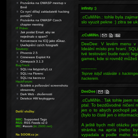
Pozvánka na OWASP meetup v
Brně
infinity :)
Co nyní dělají zakladatelé hacking
portálů?
.cCuMiNn.: tohle byla zajima
Pozvánka na OWASP Czech
slo vyuzit pekne :) zitra se u
chapter meeting
IT Právo:
Jak poslat Email, aby se
.cCuMiNn.
|
|
|
nejednalo o spam?
Konverzace na ICQ jako důkaz.
DeeDee: V levém menu v 
Uveřejnění cizích fotografií
Ideální místo pro hraní. SQLi
Soubory:
Phoenix 2.5
tvé testování bude navíc leg
Crimeware Exploit Kit
games, kde si rovněž můžeš 
Crimepack 3.1.3
BugTrack:
----------
SQLi na listyprahy1.cz
Teprve když vstáváte s hackinge
SQLi na Florenc
SQLi na kacov.cz
hackerem.
HackForum:
Sciolink a pořizování screenshotu
obrazovky
DeeDee
|
|
Dark Web - zkušenosti
Detekce HW keyloggeru
.cCuMiNn.: Tak tohle jsem n
ptal. To bezdůvodné ničení 
jen o to abych pochopil j
Další služby:
(bylo to čistě jen o informací
BBC:
Supported Tags
RSS:
RSS Feeds v2.0
A ještě bych měl otázku jest
IRC:
#soom
(irc.2600.net)
stránka na apría (nebo by
vypadala a podle mého ná
Na SOOM.cz je: