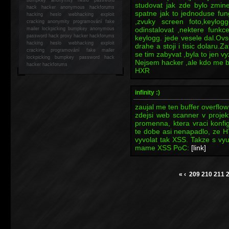
studovat jak zde bylo zmin
hack
hacker anonymous hackforums
spatne jak to jednoduse fu
hacking
heslo webhacking exploit
,zvuky screen foto,keylo
cracking anonymity programování fake
odinstalovat ,nektere funk
mailer lockpicking bumpkey anonymous
password hack proxy hacker hackforums
keylogg. jede vesele dal.Ov
hacking heslo webhacking exploit
drahe a stoji i tisic dolaru.Z
cracking programování fake mailer
se tim zabyvat ,byla to jen 
lockpicking bumpkey password hack
Nejsem hacker ,ale kdo me 
hacker
hackforums
HXR
infinity :)
zaujal me ten buffer overflow
zdejsi web scanner v proje
promenna, ktera vraci konfi
te dobe asi nenapadlo, ze 
vyvolat tak XSS. Takze s vy
mame XSS PoC:
[link]
«
‹
209
210
211