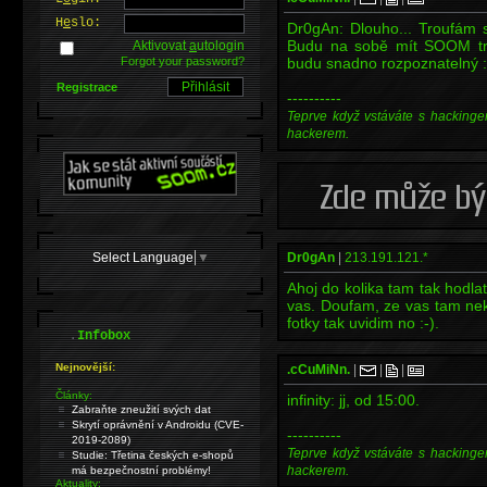
H
e
slo:
Dr0gAn: Dlouho... Troufám 
Budu na sobě mít SOOM trič
Aktivovat
a
utologin
Forgot your password?
budu snadno rozpoznatelný :
Registrace
----------
Teprve když vstáváte s hackinge
hackerem.
Select Language
▼
Dr0gAn
|
213.191.121.*
Ahoj do kolika tam tak hodla
vas. Doufam, ze vas tam n
fotky tak uvidim no :-).
.
Infobox
Nejnovější:
.cCuMiNn.
|
|
|
Články:
infinity: jj, od 15:00.
Zabraňte zneužití svých dat
Skrytí oprávnění v Androidu (CVE-
----------
2019-2089)
Teprve když vstáváte s hackinge
Studie: Třetina českých e-shopů
hackerem.
má bezpečnostní problémy!
Aktuality: