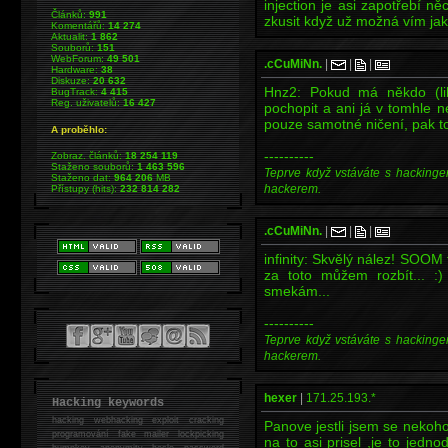
injection je asi zapotřebí ně
Článků:
991
zkusit když už možná vím jak
Komentářů:
14 274
Aktualit:
1 862
Souborů:
151
WebForum:
49 501
.cCuMiNn.
|
|
|
Hardware:
38
Diskuze:
20 632
Hnz2: Pokud má někdo (li
BugTrack:
4 415
Reg. uživatelů:
16 427
pochopit a ani já v tomhle 
pouze samotné ničení, pak t
A proběhlo:
----------
Zobraz. článků:
18 254 119
Staženo souborů:
1 463 596
Teprve když vstáváte s hackinge
Staženo dat:
964 206
MB
hackerem.
Přístupy (hits):
232 814 282
.cCuMiNn.
|
|
|
infinity: Skvělý nález! SOOM t
za toto můžem rozbít... :) 
smekám...
----------
Teprve když vstáváte s hackinge
hackerem.
hexer
|
171.25.193.*
Hacking keywords
hacking
webhacking exploit cracking
Panove jestli jsem se nekoh
programování fake mailer lockpicking
na to asi prisel ,je to jedn
bumpkey anonymity heslo password