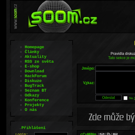
Homepage
Články
Pravidla disku
Aktuality
Tato sekce je mo
RSS ze světa
E-shop
Jmé
n
o:
Download
HackForum
Diskuze
V
z
kaz:
BugTrack
Seznam BT
Odkazy
No
Konference
Projekty
O nás
.
Přihlášení
.cCuMiNn.
|
|
|
L
o
gin: