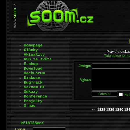
Homepage
Články
Pravidla disku
Aktuality
Tato sekce je mo
RSS ze světa
E-shop
Jmé
n
o:
Download
HackForum
Diskuze
V
z
kaz:
BugTrack
Seznam BT
Odkazy
No
Konference
Projekty
O nás
«
‹
1838
1839
1840
18
.
Přihlášení
L
o
gin: