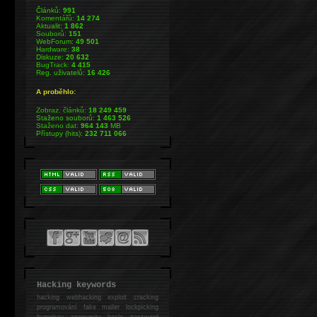
Článků:
991
Komentářů:
14 274
Aktualit:
1 862
Souborů:
151
WebForum:
49 501
Hardware:
38
Diskuze:
20 632
BugTrack:
4 415
Reg. uživatelů:
16 426
A proběhlo:
Zobraz. článků:
18 249 459
Staženo souborů:
1 463 526
Staženo dat:
964 143
MB
Přístupy (hits):
232 711 066
Hacking keywords
hacking
webhacking exploit cracking
programování fake mailer lockpicking
bumpkey anonymity heslo password