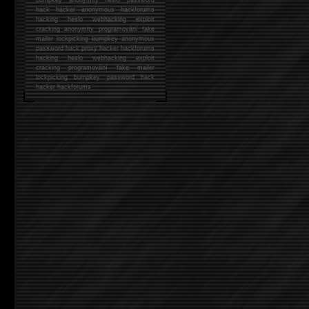
hack
hacker anonymous hackforums
hacking
heslo webhacking exploit
cracking anonymity programování fake
mailer lockpicking bumpkey anonymous
password hack proxy hacker hackforums
hacking heslo webhacking exploit
cracking programování fake mailer
lockpicking bumpkey password hack
hacker
hackforums