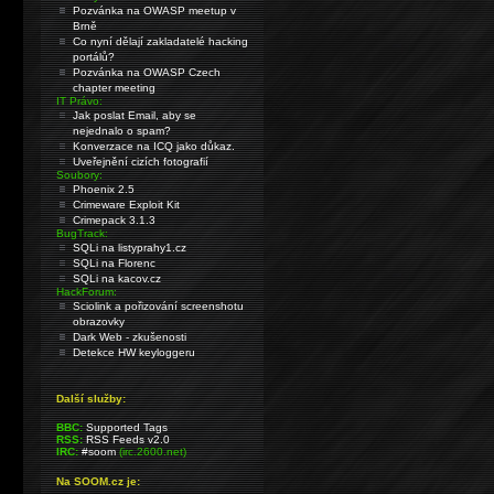
Pozvánka na OWASP meetup v
Brně
Co nyní dělají zakladatelé hacking
portálů?
Pozvánka na OWASP Czech
chapter meeting
IT Právo:
Jak poslat Email, aby se
nejednalo o spam?
Konverzace na ICQ jako důkaz.
Uveřejnění cizích fotografií
Soubory:
Phoenix 2.5
Crimeware Exploit Kit
Crimepack 3.1.3
BugTrack:
SQLi na listyprahy1.cz
SQLi na Florenc
SQLi na kacov.cz
HackForum:
Sciolink a pořizování screenshotu
obrazovky
Dark Web - zkušenosti
Detekce HW keyloggeru
Další služby:
BBC:
Supported Tags
RSS:
RSS Feeds v2.0
IRC:
#soom
(irc.2600.net)
Na SOOM.cz je: