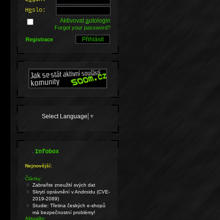
H
e
slo:
Aktivovat
a
utologin
Forgot your password?
Registrace
Select Language
▼
.
Infobox
Nejnovější:
Články:
Zabraňte zneužití svých dat
Skrytí oprávnění v Androidu (CVE-
2019-2089)
Studie: Třetina českých e-shopů
má bezpečnostní problémy!
Aktuality: