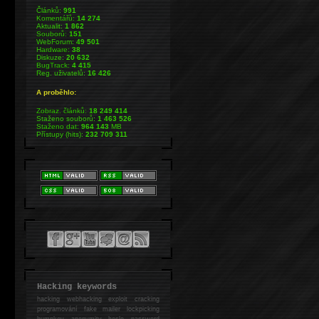
Článků:
991
Komentářů:
14 274
Aktualit:
1 862
Souborů:
151
WebForum:
49 501
Hardware:
38
Diskuze:
20 632
BugTrack:
4 415
Reg. uživatelů:
16 426
A proběhlo:
Zobraz. článků:
18 249 414
Staženo souborů:
1 463 526
Staženo dat:
964 143
MB
Přístupy (hits):
232 709 311
Hacking keywords
hacking
webhacking exploit cracking
programování fake mailer lockpicking
bumpkey anonymity heslo password