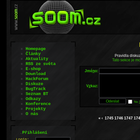
Homepage
Články
Pravidla disku
Aktuality
Tato sekce je mo
RSS ze světa
E-shop
Jmé
n
o:
Download
HackForum
Diskuze
V
z
kaz:
BugTrack
Seznam BT
Odkazy
No
Konference
Projekty
O nás
«
‹
1745
1746
1747
17
.
Přihlášení
L
o
gin: