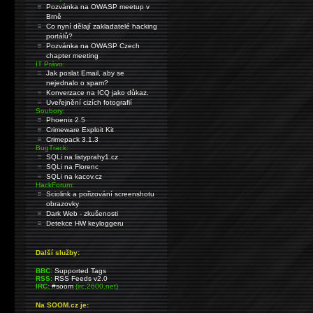
Pozvánka na OWASP meetup v
Brně
Co nyní dělají zakladatelé hacking
portálů?
Pozvánka na OWASP Czech
chapter meeting
IT Právo:
Jak poslat Email, aby se
nejednalo o spam?
Konverzace na ICQ jako důkaz.
Uveřejnění cizích fotografií
Soubory:
Phoenix 2.5
Crimeware Exploit Kit
Crimepack 3.1.3
BugTrack:
SQLi na listyprahy1.cz
SQLi na Florenc
SQLi na kacov.cz
HackForum:
Sciolink a pořizování screenshotu
obrazovky
Dark Web - zkušenosti
Detekce HW keyloggeru
Další služby:
BBC:
Supported Tags
RSS:
RSS Feeds v2.0
IRC:
#soom
(irc.2600.net)
Na SOOM.cz je: