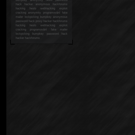
hack
hacker anonymous hackforums
hacking
heslo webhacking exploit
cracking anonymity programování fake
mailer lockpicking bumpkey anonymous
password hack proxy hacker hackforums
hacking heslo webhacking exploit
cracking programování fake mailer
lockpicking bumpkey password hack
hacker
hackforums