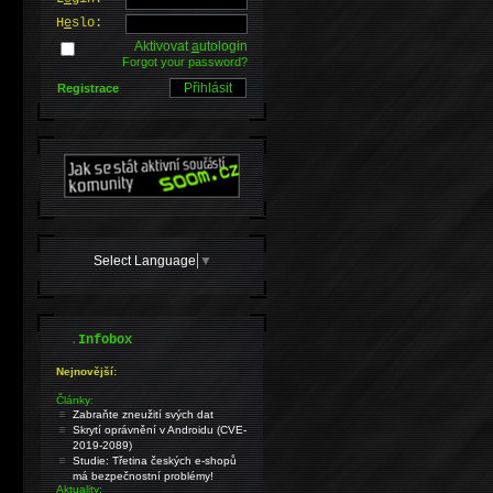
H
e
slo:
Aktivovat
a
utologin
Forgot your password?
Registrace
Select Language
▼
.
Infobox
Nejnovější:
Články:
Zabraňte zneužití svých dat
Skrytí oprávnění v Androidu (CVE-
2019-2089)
Studie: Třetina českých e-shopů
má bezpečnostní problémy!
Aktuality: