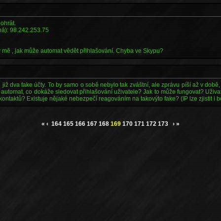
ohrát.
ná): 98.242.253.75
by mě , jak může automat vědět přihlašování. Chyba ve Skypu?
již dva fake účty. To by samo o sobě nebylo tak zváštní, ale zprávu píší až v době,
utomat, co dokáže sledovat přihlašování uživatele? Jak to může fungovat? Uživat
 kontaktů? Existuje nějaké nebezpečí reagováním na takovýto fake? (IP lze zjistit i b
«
‹
164
165
166
167
168
169
170
171
172
173
›
»