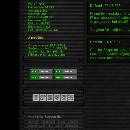
Článků:
991
Defend
|
96.47.226.*
Komentářů:
14 274
Aktualit:
1 862
Pokud by si někdo chtěl p
Souborů:
151
WebForum:
49 501
IP (pravděpodobně faleš
Hardware:
38
skype_name: hot.pixy30
Diskuze:
20 632
BugTrack:
4 415
Jak jsem řekl, zajímalo 
Reg. uživatelů:
16 427
A proběhlo:
Defend
|
31.185.27.*
Zobraz. článků:
18 253 934
Staženo souborů:
1 463 596
Čus, na Skype mi napsali 
Staženo dat:
964 206
MB
tom mám myslet? Nějaký a
Přístupy (hits):
232 810 286
chce tento fake přidat do
Hacking keywords
hacking
webhacking exploit cracking
programování fake mailer lockpicking
bumpkey anonymity heslo password