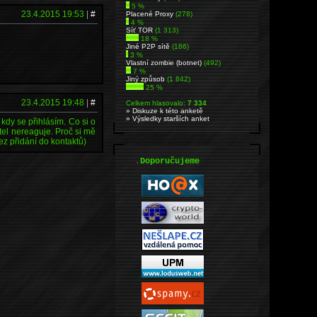
5 %
23.4.2015 19:53
|
#
Placené Proxy
(278)
4 %
Síť TOR
(1 313)
18 %
Jiné P2P sítě
(186)
3 %
Vlastní zombie (botnet)
(492)
7 %
Jiný způsob
(1 842)
25 %
23.4.2015 19:48
|
#
Celkem hlasovalo:
7 334
» Diskuze k této anketě
» Výsledky starších anket
 kdy se přihlásím. Co si o
el nereaguje. Proč si mě
ez přidání do kontaktů)
.
Doporučujeme