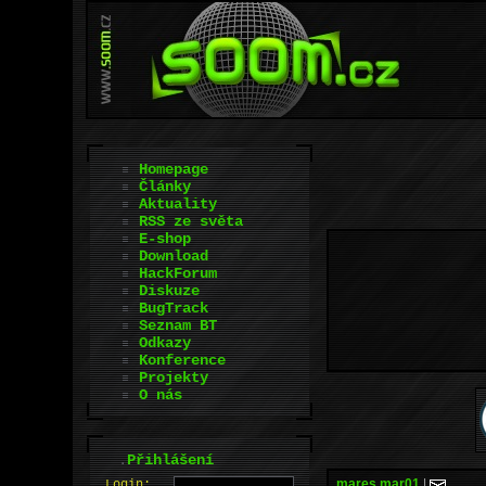
Homepage
Články
Aktuality
RSS ze světa
E-shop
Download
HackForum
Diskuze
BugTrack
Seznam BT
Odkazy
Konference
Projekty
O nás
.
Přihlášení
mares.mar01
|
L
o
gin: