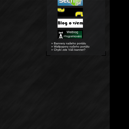
» Bannery našeho portálu
» Wallpapery našeho portálu
» Chybí zde Váš banner?