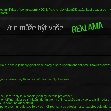
vání. Když připojím externí HDD k Pc, chci aby okamžitě začal kopírovat vsechny
enosti?
tuální anketě jsme vyslyšeli vaše hlasy a na zkušební období jsme znovuzprovozni
ngem a uléháte s myšlenkou na něj, máte šanci být hackerem.
tice jsem již slyšel a docela jsem byl nemile překvapen.
n/offline tak já se přihlašuji defaultně na offline, takže tím by se to zjistit nedalo
 to ukládání někde v cloudu.
u to přeci funguje tak, že by se měl zobrazit čas odeslání a to i za předpokladu, ž