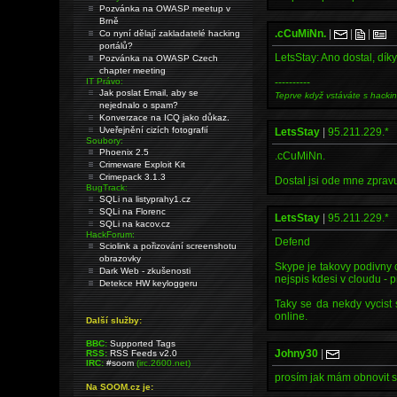
Pozvánka na OWASP meetup v
Brně
.cCuMiNn.
|
|
|
Co nyní dělají zakladatelé hacking
portálů?
LetsStay: Ano dostal, dík
Pozvánka na OWASP Czech
chapter meeting
IT Právo:
----------
Jak poslat Email, aby se
Teprve když vstáváte s hacki
nejednalo o spam?
Konverzace na ICQ jako důkaz.
Uveřejnění cizích fotografií
LetsStay
|
95.211.229.*
Soubory:
Phoenix 2.5
.cCuMiNn.
Crimeware Exploit Kit
Crimepack 3.1.3
Dostal jsi ode mne zprav
BugTrack:
SQLi na listyprahy1.cz
SQLi na Florenc
LetsStay
|
95.211.229.*
SQLi na kacov.cz
HackForum:
Defend
Sciolink a pořizování screenshotu
obrazovky
Skype je takovy podivny c
Dark Web - zkušenosti
nejspis kdesi v cloudu -
Detekce HW keyloggeru
Taky se da nekdy vycist 
online.
Další služby:
BBC:
Supported Tags
Johny30
|
RSS:
RSS Feeds v2.0
IRC:
#soom
(irc.2600.net)
prosím jak mám obnovit 
Na SOOM.cz je: