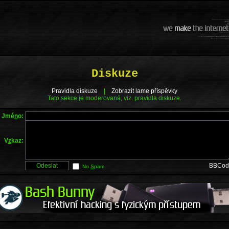
Diskuze
Pravidla diskuze
|
Zobrazit lame příspěvky
Tato sekce je moderovaná, viz. pravidla diskuze.
Jmé
n
o:
V
z
kaz:
BBCod
No
S
pam