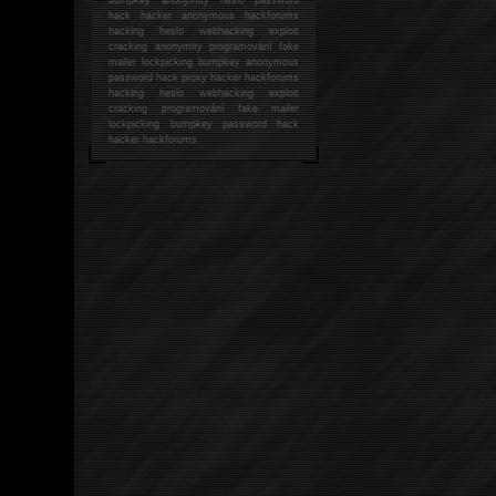
hack
hacker anonymous hackforums
hacking
heslo webhacking exploit
cracking anonymity programování fake
mailer lockpicking bumpkey anonymous
password hack proxy hacker hackforums
hacking heslo webhacking exploit
cracking programování fake mailer
lockpicking bumpkey password hack
hacker
hackforums