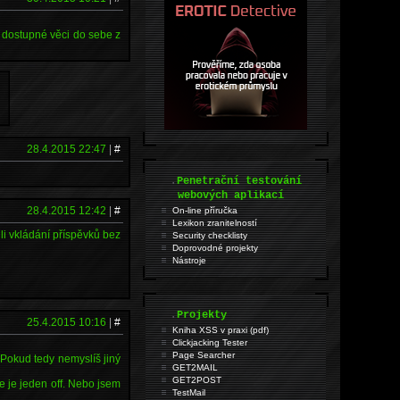
 dostupné věci do sebe z
28.4.2015 22:47
|
#
.
Penetrační testování
webových aplikací
28.4.2015 12:42
|
#
On-line příručka
Lexikon zranitelností
li vkládání příspěvků bez
Security checklisty
Doprovodné projekty
Nástroje
.
Projekty
25.4.2015 10:16
|
#
Kniha XSS v praxi (pdf)
Clickjacking Tester
Page Searcher
. Pokud tedy nemyslíš jiný
GET2MAIL
GET2POST
e je jeden off. Nebo jsem
TestMail