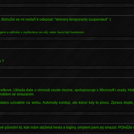
y. Bohužel se mi nedaří ti odepsat: "delivery temporarily suspended" :(
ngem a uléháte s myšlenkou na něj, máte šanci být hackerem.
u ?
elkove. Uklada data o cinnosti vsude mozne, spolupracuje s Microsoft i urady. His
 problem se smazanim.
status uzivatele na webu. Automaty existuji, ale kdovi kdy to pisou. Zprava dojd
své původní Id, kde mám stažená hesla a loginy, omylem jsem jej smazal. POmůže