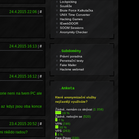
Lockpicking
Soutěže
Brute Force Kalkulačka
24.4.2015 22:06
|
#
UNIX Time Converter
Hacking Games
IEwebDOOR
SOOM Sessions
Anonymity Checker
24.4.2015 16:13
|
#
.
Subdomény
Právní poradna
Penetrační testy
Fake Mailer
Hackme webmail
24.4.2015 16:12
|
#
.
Anketa
torie neni na tvem PC ale
Které anonymizační služby
nejčastěji využíváte?
e, az kdyz jsou oba konce
Źádné, nemám co skrývat
(1 358)
19 %
Žádné, nebojím se
(520)
7 %
23.4.2015 20:52
|
#
VPN
(746)
10 %
VPS
(263)
 mi nkědo radou?
4 %
Free Proxy
(336)