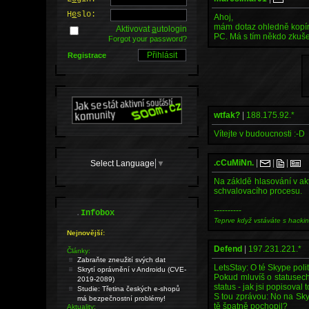
H
e
slo:
Ahoj,
mám dotaz ohledně kopíro
Aktivovat
a
utologin
PC. Má s tím někdo zkuš
Forgot your password?
Registrace
wtfak?
|
188.175.92.*
Vítejte v budoucnosti :-D
.cCuMiNn.
|
|
|
Select Language
▼
Na zákldě hlasování v ak
schvalovacího procesu.
----------
.
Infobox
Teprve když vstáváte s hacki
Nejnovější:
Defend
|
197.231.221.*
Články:
Zabraňte zneužití svých dat
LetsStay: O té Skype poli
Skrytí oprávnění v Androidu (CVE-
Pokud mluvíš o statusech o
2019-2089)
status - jak jsi popisoval
Studie: Třetina českých e-shopů
S tou zprávou: No na Skyp
má bezpečnostní problémy!
tě špatně pochopil?
Aktuality: