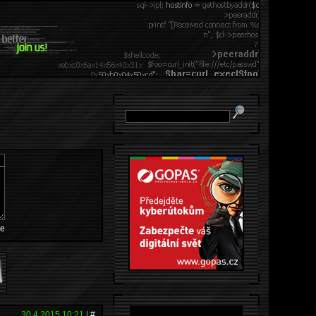
e
30.4.2015 10:21
|
#