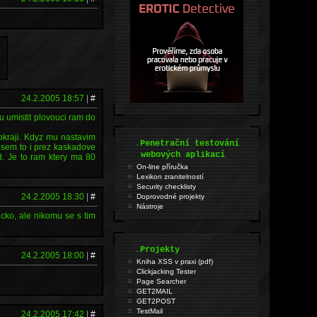
24.2.2005 18:57
|
#
u umistit plovouci ram do
okraji. Kdyz mu nastavim
.
Penetrační testování
a sem to i prez kaskadove
webových aplikací
ed. Je to ram ktery ma 80
On-line příručka
Lexikon zranitelností
Security checklisty
24.2.2005 18:30
|
#
Doprovodné projekty
Nástroje
ecko, ale nikomu se s tim
.
Projekty
24.2.2005 18:00
|
#
Kniha XSS v praxi (pdf)
Clickjacking Tester
Page Searcher
GET2MAIL
GET2POST
TestMail
24.2.2005 17:42
|
#