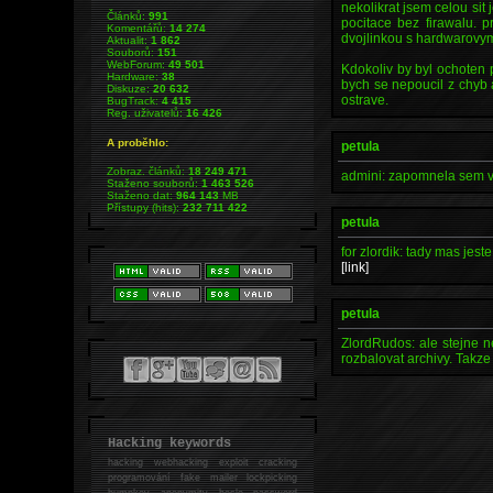
nekolikrat jsem celou sit
Článků:
991
pocitace bez firawalu. p
Komentářů:
14 274
dvojlinkou s hardwarovym
Aktualit:
1 862
Souborů:
151
WebForum:
49 501
Kdokoliv by byl ochoten 
Hardware:
38
bych se nepoucil z chyb 
Diskuze:
20 632
ostrave.
BugTrack:
4 415
Reg. uživatelů:
16 426
A proběhlo:
petula
Zobraz. článků:
18 249 471
admini: zapomnela sem va
Staženo souborů:
1 463 526
Staženo dat:
964 143
MB
Přístupy (hits):
232 711 422
petula
for zlordik: tady mas jest
[link]
petula
ZlordRudos: ale stejne n
rozbalovat archivy. Takze
Hacking keywords
hacking
webhacking exploit cracking
programování fake mailer lockpicking
bumpkey anonymity heslo password