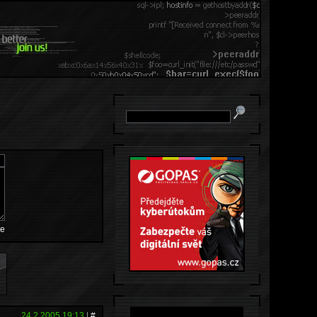
e
24.2.2005 19:13
|
#