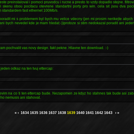
 jeste preinstaloval i pomoci pruvodcu i rucne a presto to vzdy dopadlo stejne. filt
ri skenu obou pocitacu otevrene standartni porty pro win. cela sit jsou dva po
 standardem fast ethernet 100Mb/s.
poradit mi s problemem byl bych mu velice vdecny (jen mi prosim nerikejte abych 
ani bych nevedel kde je mam hledat:-))protoze si stim nedokazal poradit ani jede
m pochvalit vas novy design. fakt pekne. Hlavne ten download. :-)
e jeden odkaz na ten tvuj ettercap:
evim na co ti ten ettercap bude. Nezapomen ze kdyz ho stahnes tak bude asi zaba
 ho nemusis ani stahovat.
«
‹
1634
1635
1636
1637
1638
1639
1640
1641
1642
1643
›
»