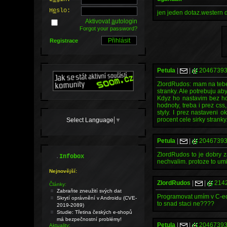
H
e
slo:
jen jeden dotaz.western 
Aktivovat
a
utologin
Forgot your password?
Registrace
Petula
|
|
2046739
ZlordRudos: mam na tebe j
stranky. Ale potrebuju ab
Kdyz ho nastavim bez hod
hodnoty, treba i prez css
styly. I prez nastaveni 
procent cele sirky stranky.
Select Language
▼
Petula
|
|
2046739
ZlordRudos to je dobry za
.
Infobox
nechvalim. protoze to umi
Nejnovější:
ZlordRudos
|
|
214
Články:
Zabraňte zneužití svých dat
Programovat umím v C-ec
Skrytí oprávnění v Androidu (CVE-
to snad staci ne????
2019-2089)
Studie: Třetina českých e-shopů
má bezpečnostní problémy!
Petula
|
|
2046739
Aktuality: