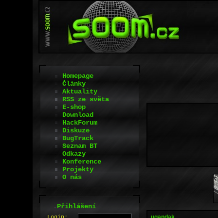
Homepage
Články
Aktuality
RSS ze světa
E-shop
Download
HackForum
Diskuze
BugTrack
Seznam BT
Odkazy
Konference
Projekty
O nás
.
Přihlášení
ugandak
L
o
gin: