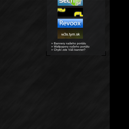
» Bannery našeho portálu
» Wallpapery našeho portálu
» Chybí zde Váš banner?