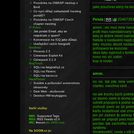
Pozvánka na OWASP meetup v
jake pouzivas winy na te
Brně
Co nyní dělají zakladatelé hacking
portálů?
Petula
|
|
2046739
Pozvánka na OWASP Czech
chapter meeting
amon.: nic moc mne nenap
IT Právo:
Jak poslat Email, aby se
jestli mas nainstalovany 
nejednalo o spam?
taky je dobre mnet nains
Konverzace na ICQ jako důkaz.
Nekde v nastaveni najdi po
Uveřejnění cizích fotografií
taky muzes skusit nasta
Soubory:
prihlaseni ke konzole.
Phoenix 2.5
skus taky vypnout v tomto
Crimeware Exploit Kit
nooo nic vic zatim.
Crimepack 3.1.3
kup si router
BugTrack:
SQLi na listyprahy1.cz
SQLi na Florenc
amon.
SQLi na kacov.cz
HackForum:
no ne. tak jste mne velm
Sciolink a pořizování screenshotu
clanku. vsechna cest...
obrazovky
Dark Web - zkušenosti
no ale trochu bych potrebo
Detekce HW keyloggeru
uz davno jsem si doma ude
odmitl pripojeni k jedne 
rozhodl jsem se sit prein
Další služby:
kartu restartoval vse zn
jen pri zadani Ip adresy
BBC:
Supported Tags
jsem se pripojit pres mis
RSS:
RSS Feeds v2.0
IRC:
#soom
(irc.2600.net)
pocitac tak zachvilku vy
systému
Na SOOM.cz je:
\\notebook\C cesta v síti