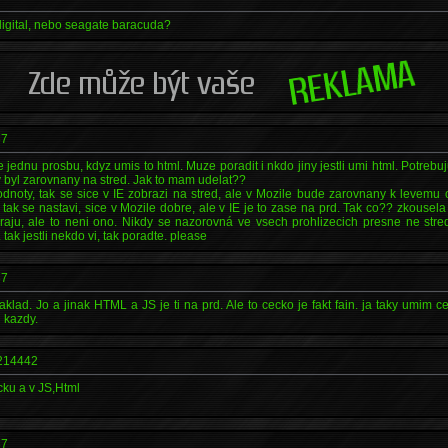
digital, nebo seagate baracuda?
37
ednu prosbu, kdyz umis to html. Muze poradit i nkdo jiny jestli umi html. Potrebuj
y byl zarovnany na stred. Jak to mam udelat??
noty, tak se sice v IE zobrazi na stred, ale v Mozile bude zarovnany k levemu 
, tak se nastavi, sice v Mozile dobre, ale v IE je to zase na prd. Tak co?? zkousel
okraju, ale to neni ono. Nikdy se nazorovná ve vsech prohlizecich presne ne str
 tak jestli nekdo vi, tak poradte. please
37
klad. Jo a jinak HTML a JS je ti na prd. Ale to cecko je fakt fain. ja taky umim c
 kazdy.
214442
ku a v JS,Html
37