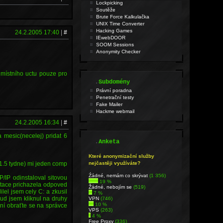
Lockpicking
Soutěže
Brute Force Kalkulačka
UNIX Time Converter
Hacking Games
24.2.2005 17:40
|
#
IEwebDOOR
SOOM Sessions
Anonymity Checker
 místního uctu pouze pro
.
Subdomény
Právní poradna
Penetrační testy
Fake Mailer
Hackme webmail
24.2.2005 16:34
|
#
 mesic(necelej) pridat 6
.
Anketa
Které anonymizační služby
nejčastěji využíváte?
 1.5 tydne) mi jeden comp
Źádné, nemám co skrývat
(1 356)
P/IP odinstaloval sitovou
19 %
itace prichazela odpoved
Žádné, nebojím se
(519)
lel jsem cely C: a zkusil
7 %
kud jsem kliknul na druhy
VPN
(746)
10 %
ní obraťte se na správce
VPS
(263)
4 %
Free Proxy
(336)