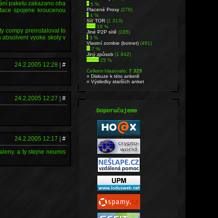
rování paketu zakazano oba
5 %
Placené Proxy
(278)
citace spojene kroucenou
4 %
Síť TOR
(1 313)
18 %
ty compy preinstaloval to
Jiné P2P sítě
(185)
n absolvent vyoke skoly v
3 %
Vlastní zombie (botnet)
(491)
7 %
Jiný způsob
(1 842)
25 %
24.2.2005 12:28
|
#
Celkem hlasovalo:
7 329
» Diskuze k této anketě
» Výsledky starších anket
24.2.2005 12:27
|
#
.
Doporučujeme
24.2.2005 12:17
|
#
leny. a ty stejne neumis