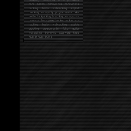
hack
hacker anonymous hackforums
hacking
heslo webhacking exploit
cracking anonymity programování fake
mailer lockpicking bumpkey anonymous
password hack proxy hacker hackforums
hacking heslo webhacking exploit
cracking programování fake mailer
lockpicking bumpkey password hack
hacker
hackforums