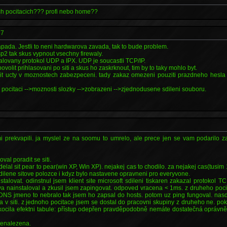
ch pocitacich??? profi nebo home??
37
ada. Jestli to neni hardwarova zavada, tak to bude problem.
sp2 tak skus vypnout vsechny firewaly.
talovany protokol UDP a IPX. UDP je soucastli TCP/IP.
volit prihlasovani po siti a skus ho zaskrknout, tim by to taky mohlo byt.
vit ucty v moznostech zabezpeceni. tady zakaz omezeni pouziti prazdneho hesla
 pocitaci -->moznosti slozky -->zobrazeni -->zjednodusene sdileni souboru.
i prekvapili. ja myslel ze na soomu to umrelo, ale prece jen se vam podarilo za
val poradit se siti.
lal sit pear to pear(win XP, Win XP). nejakej cas to chodilo. za nejakej cas(tusim
sdilene sitove polozce i kdyz bylo nastavene opravneni pro everyvone.
stalovat. odinstnul jsem klient site microsoft sdileni tiskaren zakazal protokol TC
ova nainstaloval a zkusil jsem zapingovat. odpoved vracena < 1ms. z druheho poc
 DNS jmeno to nebralo tak jsem ho zapsal do hosts. potom uz ping fungoval. nasdi
ta v siti. z jednoho pocitace jsem se dostal do pracovni skupiny z druheho ne. po
skocila efektni tabule: přístup odepřen pravděpodobně nemáte dostatečná oprávně
 nenalezena.