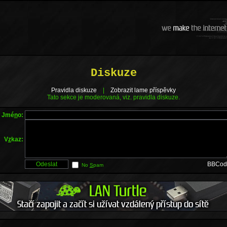
Diskuze
Pravidla diskuze
|
Zobrazit lame příspěvky
Tato sekce je moderovaná, viz. pravidla diskuze.
Jmé
n
o:
V
z
kaz:
BBCod
No
S
pam