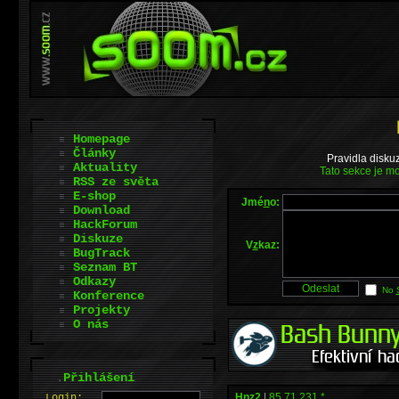
Homepage
Články
Pravidla disku
Aktuality
Tato sekce je mo
RSS ze světa
E-shop
Jmé
n
o:
Download
HackForum
Diskuze
V
z
kaz:
BugTrack
Seznam BT
Odkazy
No
Konference
Projekty
O nás
.
Přihlášení
Hnz2
|
85.71.231.*
L
o
gin: