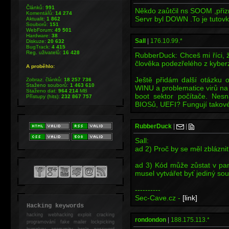
Článků:
991
Někdo zaůtčil ns SOOM ,přizn
Komentářů:
14 274
Servr byl DOWN .To je tutovk
Aktualit:
1 862
Souborů:
151
WebForum:
49 501
Hardware:
38
Sall
|
176.10.99.*
Diskuze:
20 632
BugTrack:
4 415
Reg. uživatelů:
16 428
RubberDuck: Chceš mi říci, ž
člověka podezřelého z kyberz
A proběhlo:
Ještě přidám další otázku o
Zobraz. článků:
18 257 736
Staženo souborů:
1 463 610
WINU a problematice virů na 
Staženo dat:
964 214
MB
boot sektor počítače. Nes
Přístupy (hits):
232 867 757
BIOSů, UEFI? Fungují takové 
RubberDuck
|
|
Sall:
ad 2) Proč by se měl zbláznit
ad 3) Kód může zůstat v pa
musel vytvářet byť jediný sou
----------
Sec-Cave.cz -
[link]
Hacking keywords
hacking
webhacking exploit cracking
rondondon
|
188.175.113.*
programování fake mailer lockpicking
bumpkey anonymity heslo password