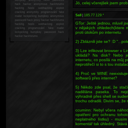
Jó, celej včerejšek jsem prob
hack
hacker anonymous hackforums
hacking
heslo webhacking exploit
cracking anonymity programování fake
Sall
|
185.77.129.*
mailer lockpicking bumpkey anonymous
password hack proxy hacker hackforums
GTor: Ještě jednou, mluvil 
hacking heslo webhacking exploit
v nějakých ohledech(ktere n
cracking programování fake mailer
proti útokům po internetu.
lockpicking bumpkey password hack
hacker
hackforums
2) Zbláznili jste se? :D "...
3) Lze infikovat browser v L
ukládá? Na disk? Nebo j
internetu, co posílá na můj p
neprotiřečí si to s tou instal
4) Proč ve WINE neexistuj
softwarů přes internet?
5) Někdo zde psal, že stač
nadělána paseka. To nejd
výhradně přes shell se sude
trochu odradili. Divím se, ž
ccuminn: Nebyl včera náho
opatření pro ochranu tohoto
neplatného lístku) - musí
komentář tak úhledný. Stává 