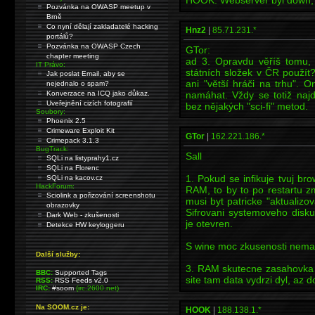
HOOK: Webserver byl down, 
Pozvánka na OWASP meetup v
Brně
Co nyní dělají zakladatelé hacking
Hnz2
|
85.71.231.*
portálů?
Pozvánka na OWASP Czech
GTor:
chapter meeting
ad 3. Opravdu věříš tomu, 
IT Právo:
státních složek v ČR použí
Jak poslat Email, aby se
ani "větší hráči na trhu". 
nejednalo o spam?
Konverzace na ICQ jako důkaz.
namáhat. Vždy se totiž najd
Uveřejnění cizích fotografií
bez nějakých "sci-fi" metod.
Soubory:
Phoenix 2.5
Crimeware Exploit Kit
GTor
|
162.221.186.*
Crimepack 3.1.3
BugTrack:
Sall
SQLi na listyprahy1.cz
SQLi na Florenc
1. Pokud se infikuje tvuj bro
SQLi na kacov.cz
HackForum:
RAM, to by to po restartu z
Sciolink a pořizování screenshotu
musi byt patricke "aktualiz
obrazovky
Sifrovani systemoveho disk
Dark Web - zkušenosti
je otevren.
Detekce HW keyloggeru
S wine moc zkusenosti nema
Další služby:
3. RAM skutecne zasahovka 
BBC:
Supported Tags
site tam data vydrzi dyl, az do
RSS:
RSS Feeds v2.0
IRC:
#soom
(irc.2600.net)
Na SOOM.cz je:
HOOK
|
188.138.1.*