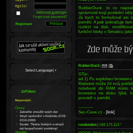
H
e
slo:
RubberDuck: to co napsa
správnosti tvojí poslední věty
Aktivovat
a
utologin
Forgot your password?
Já bych to formuloval asi 
paměti. A pak pokračuje ta
Registrace
rozlézt na disk, modifikova
funkční bloky v Simaticu jako
RubberDuck
|
|
Select Language
▼
GTor:
ad 1) Po exploitaci browseru
Malware může žít svůj poklid
notebook do RAM místo t
.
Infobox
browseru na disku týká, t
provádí v paměti.
Nejnovější:
----------
Články:
Sec-Cave.cz -
[link]
Zabraňte zneužití svých dat
Skrytí oprávnění v Androidu (CVE-
2019-2089)
Studie: Třetina českých e-shopů
rondondon
|
188.175.113.*
má bezpečnostní problémy!
Aktuality: