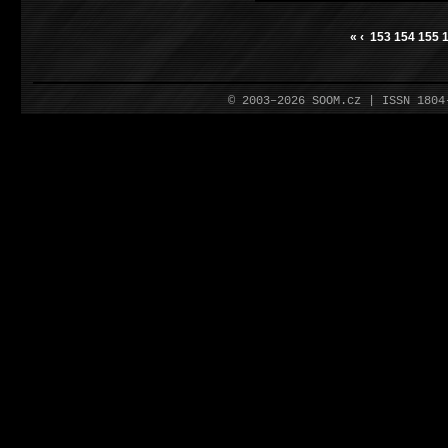
«
‹
153
154
155
© 2003–2026 SOOM.cz | ISSN 180