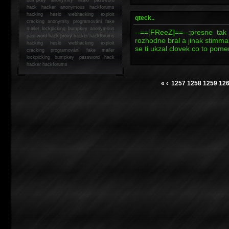
hack
hacker anonymous hackforums
hacking
heslo webhacking exploit
qteck..
cracking anonymity programování fake
mailer lockpicking bumpkey anonymous
--==[FReeZ]==--:presne tak
password hack proxy hacker hackforums
rozhodne bral a jinak stimm
hacking heslo webhacking exploit
se ti ukzal clovek co to pome
cracking programování fake mailer
lockpicking bumpkey password hack
hacker
hackforums
«
‹
1257
1258
1259
12