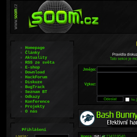
Homepage
Články
Pravidla disku
Aktuality
Tato sekce je mo
RSS ze světa
E-shop
Jmé
n
o:
Download
HackForum
Diskuze
V
z
kaz:
BugTrack
Seznam BT
Odkazy
No
Konference
Projekty
O nás
.
Přihlášení
Honza
|
|
234319540
L
o
gin: