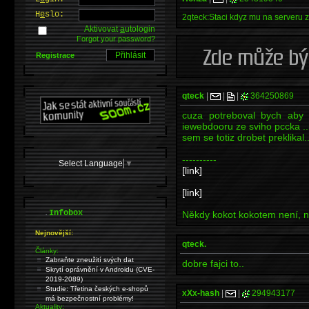
H
e
slo:
2qteck:Staci kdyz mu na serveru 
Aktivovat
a
utologin
Forgot your password?
Registrace
qteck
|
|
|
364250869
cuza potreboval bych aby 
iewebdooru ze sviho pccka ..
sem se totiz drobet preklikal.
----------
Select Language
▼
[link]
[link]
.
Infobox
Někdy kokot kokotem není, ně
Nejnovější:
qteck.
Články:
Zabraňte zneužití svých dat
dobre fajci to..
Skrytí oprávnění v Androidu (CVE-
2019-2089)
Studie: Třetina českých e-shopů
xXx-hash
|
|
294943177
má bezpečnostní problémy!
Aktuality: