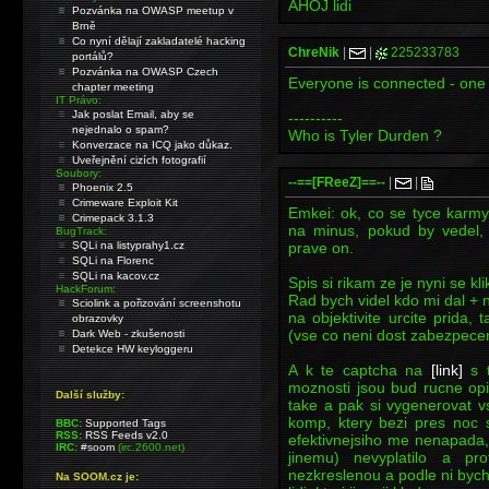
AHOJ lidi
Pozvánka na OWASP meetup v
Brně
Co nyní dělají zakladatelé hacking
ChreNik
|
|
225233783
portálů?
Pozvánka na OWASP Czech
Everyone is connected - on
chapter meeting
IT Právo:
Jak poslat Email, aby se
----------
nejednalo o spam?
Who is Tyler Durden ?
Konverzace na ICQ jako důkaz.
Uveřejnění cizích fotografií
Soubory:
--==[FReeZ]==--
|
|
Phoenix 2.5
Crimeware Exploit Kit
Emkei: ok, co se tyce karmy
Crimepack 3.1.3
na minus, pokud by vedel,
BugTrack:
SQLi na listyprahy1.cz
prave on.
SQLi na Florenc
SQLi na kacov.cz
Spis si rikam ze je nyni se k
HackForum:
Rad bych videl kdo mi dal + n
Sciolink a pořizování screenshotu
na objektivite urcite prida,
obrazovky
(vse co neni dost zabezpece
Dark Web - zkušenosti
Detekce HW keyloggeru
A k te captcha na
[link]
s t
moznosti jsou bud rucne opi
Další služby:
take a pak si vygenerovat 
komp, ktery bezi pres noc 
BBC:
Supported Tags
RSS:
RSS Feeds v2.0
efektivnejsiho me nenapada, 
IRC:
#soom
(irc.2600.net)
jinemu) nevyplatilo a p
nezkreslenou a podle ni bych
Na SOOM.cz je: