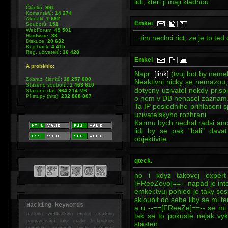
lidi, kteri ji maji kladnou
Článků:
991
Komentářů:
14 274
Aktualit:
1 862
Emkei
|
|
|
Souborů:
151
WebForum:
49 501
Hardware:
38
...tim nechci rict, ze je to ted
Diskuze:
20 632
BugTrack:
4 415
Reg. uživatelů:
16 428
Emkei
|
|
|
A proběhlo:
Napr:
[link]
(tvuj bot by nemel
Zobraz. článků:
18 257 800
Neaktivni nicky se nemazou,
Staženo souborů:
1 463 610
dotycny uzivatel nekdy prisp
Staženo dat:
964 214
MB
Přístupy (hits):
232 868 807
o nem v DB nenasel zaznam
Ta IP posledniho prihlaseni 
uzivatelskyho rozhrani.
Karmu bych nechal radsi anon
lidi by se pak "bali" dav
objektivite.
qteck.
no i kdyz takovej exper
[FReeZovo]==-- napad je inter
emkei:tvuj pohled je taky sos
skloubit do sebe liby se mi te
Hacking keywords
a u --==[FReeZe]==-- se mi 
hacking
webhacking exploit cracking
tak se to pokuste nejak vy
programování fake mailer lockpicking
stasten
bumpkey anonymity heslo password