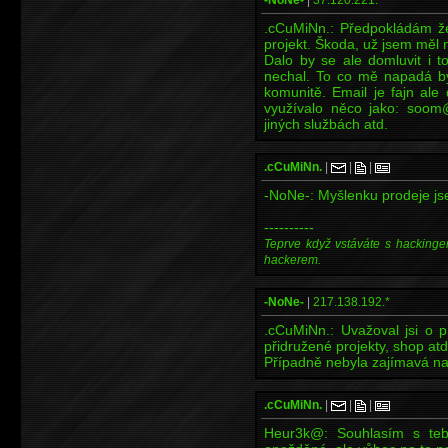
-NoNe-
|
37.120.221.*
.cCuMiNn.: Předpokládám že 
projekt. Škoda, už jsem měl 
Dalo by se ale domluvit i t
nechal. To co mě napadá b
komunitě. Email je fajn ale
využívalo něco jako: soom
jiných službách atd.
.cCuMiNn.
|
|
|
-NoNe-: Myšlenku prodeje jse
----------
Teprve když vstáváte s hackinge
hackerem.
-NoNe-
|
217.138.192.*
.cCuMiNn.: Uvažoval jsi o 
přidružené projekty, shop atd
Případně nebyla zajímavá n
.cCuMiNn.
|
|
|
Heur3k@: Souhlasím s tebo