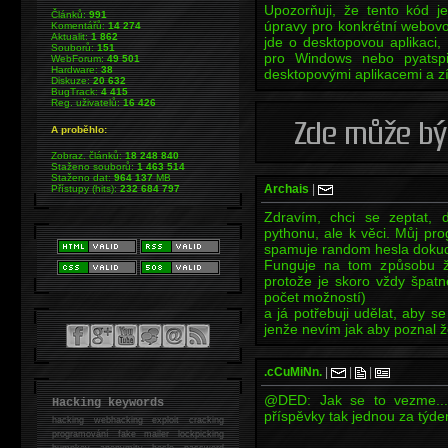
Upozorňuji, že tento kód j
Článků:
991
úpravy pro konkrétní webovou
Komentářů:
14 274
Aktualit:
1 862
jde o desktopovou aplikaci,
Souborů:
151
pro Windows nebo pyatspi 
WebForum:
49 501
Hardware:
38
desktopovými aplikacemi a zís
Diskuze:
20 632
BugTrack:
4 415
Reg. uživatelů:
16 426
A proběhlo:
Zobraz. článků:
18 248 840
Staženo souborů:
1 463 514
Staženo dat:
964 137
MB
Archais
|
Přístupy (hits):
232 684 797
Zdravím, chci se zeptat, 
pythonu, ale k věci. Můj pr
spamuje random hesla doku
Funguje na tom způsobu ž
protože je skoro vždy špatně
počet možností)
a já potřebuji udělat, aby 
jenže nevím jak aby poznal ž
.cCuMiNn.
|
|
|
@DED: Jak se to vezme... 
Hacking keywords
příspěvky tak jednou za týde
hacking
webhacking exploit cracking
programování fake mailer lockpicking
bumpkey anonymity heslo password