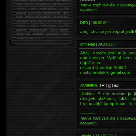
----------
hack
hacker anonymous hackforums
Teprve když vstáváte s hackinge
hacking
heslo webhacking exploit
hackerem.
cracking anonymity programování fake
mailer lockpicking bumpkey anonymous
password hack proxy hacker hackforums
DED
|
109.80.50.*
hacking heslo webhacking exploit
cracking programování fake mailer
ahoj, chci se jen zeptat jestli 
lockpicking bumpkey password hack
hacker
hackforums
chmelak
|
89.24.233.*
Ahoj . nevým jestli to je po
and checker. Vydělal jsem 
napište na:
discord:Chmelak-#8692
mail:chmelakl@gmail.com
.cCuMiNn.
|
|
|
-NoNe-: S tím mailem je ji
různých službách, takže b
trochu větší komplikace. To j
----------
Teprve když vstáváte s hackinge
hackerem.