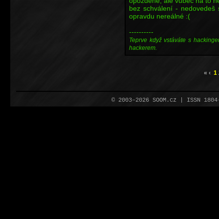
opožděné, ale vůbec na to ne
bez schválení - nedovedeš si
opravdu nereálné :(
----------
Teprve když vstáváte s hackinge
hackerem.
« ‹
1
© 2003–2026 SOOM.cz | ISSN 180