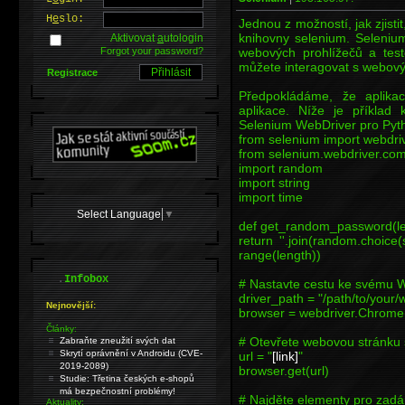
H
e
slo:
Jednou z možností, jak zjisti
knihovny selenium. Seleniu
Aktivovat
a
utologin
Forgot your password?
webových prohlížečů a tes
můžete interagovat s webovým
Registrace
Předpokládáme, že aplikac
aplikace. Níže je příklad
Selenium WebDriver pro Pyt
from selenium import webdri
from selenium.webdriver.co
import random
import string
import time
Select Language
▼
def get_random_password(le
return ''.join(random.choice(s
range(length))
.
Infobox
# Nastavte cestu ke svému W
driver_path = "/path/to/your/
Nejnovější:
browser = webdriver.Chrome(
Články:
# Otevřete webovou stránku 
Zabraňte zneužití svých dat
Skrytí oprávnění v Androidu (CVE-
url = "
[link]
"
2019-2089)
browser.get(url)
Studie: Třetina českých e-shopů
má bezpečnostní problémy!
# Najděte elementy pro zadá
Aktuality: