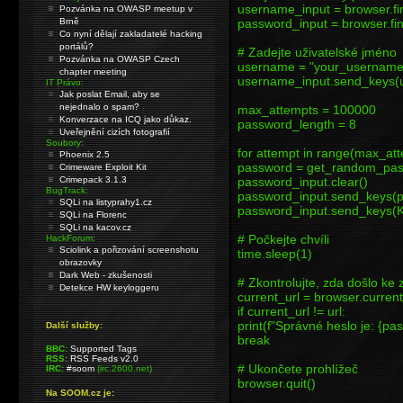
username_input = browser.
Pozvánka na OWASP meetup v
Brně
password_input = browser.f
Co nyní dělají zakladatelé hacking
portálů?
# Zadejte uživatelské jméno
Pozvánka na OWASP Czech
username = "your_username
chapter meeting
username_input.send_keys(
IT Právo:
Jak poslat Email, aby se
nejednalo o spam?
max_attempts = 100000
Konverzace na ICQ jako důkaz.
password_length = 8
Uveřejnění cizích fotografií
Soubory:
for attempt in range(max_att
Phoenix 2.5
password = get_random_pas
Crimeware Exploit Kit
Crimepack 3.1.3
password_input.clear()
BugTrack:
password_input.send_keys(
SQLi na listyprahy1.cz
password_input.send_keys(
SQLi na Florenc
SQLi na kacov.cz
# Počkejte chvíli
HackForum:
Sciolink a pořizování screenshotu
time.sleep(1)
obrazovky
Dark Web - zkušenosti
# Zkontrolujte, zda došlo ke
Detekce HW keyloggeru
current_url = browser.current
if current_url != url:
print(f"Správné heslo je: {pa
Další služby:
break
BBC:
Supported Tags
RSS:
RSS Feeds v2.0
# Ukončete prohlížeč
IRC:
#soom
(irc.2600.net)
browser.quit()
Na SOOM.cz je: