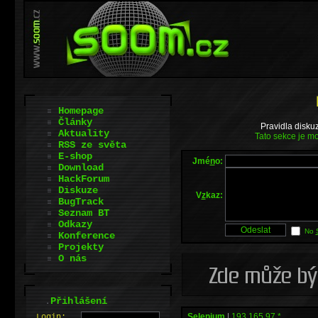
Homepage
Články
Pravidla disku
Aktuality
Tato sekce je mo
RSS ze světa
E-shop
Jmé
n
o:
Download
HackForum
Diskuze
V
z
kaz:
BugTrack
Seznam BT
Odkazy
No
Konference
Projekty
O nás
.
Přihlášení
Selenium
|
193.165.97.*
L
o
gin: