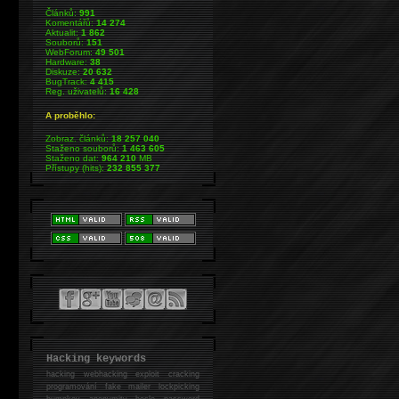
Článků:
991
Komentářů:
14 274
Aktualit:
1 862
Souborů:
151
WebForum:
49 501
Hardware:
38
Diskuze:
20 632
BugTrack:
4 415
Reg. uživatelů:
16 428
A proběhlo:
Zobraz. článků:
18 257 040
Staženo souborů:
1 463 605
Staženo dat:
964 210
MB
Přístupy (hits):
232 855 377
Hacking keywords
hacking
webhacking exploit cracking
programování fake mailer lockpicking
bumpkey anonymity heslo password