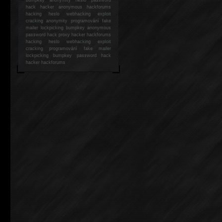
hack
hacker anonymous hackforums
hacking
heslo webhacking exploit
cracking anonymity programování fake
mailer lockpicking bumpkey anonymous
password hack proxy hacker hackforums
hacking heslo webhacking exploit
cracking programování fake mailer
lockpicking bumpkey password hack
hacker
hackforums