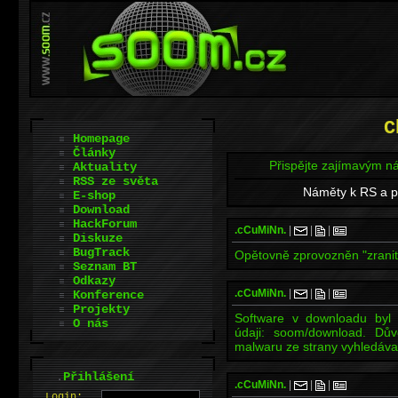
C
Homepage
Články
Přispějte zajímavým n
Aktuality
RSS ze světa
Náměty k RS a p
E-shop
Download
HackForum
.cCuMiNn.
|
|
|
Diskuze
BugTrack
Opětovně zprovozněn "zrani
Seznam BT
Odkazy
.cCuMiNn.
|
|
|
Konference
Projekty
Software v downloadu byl p
O nás
údaji: soom/download. Dův
malwaru ze strany vyhledáva
.
Přihlášení
.cCuMiNn.
|
|
|
L
o
gin: