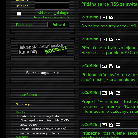
Přidána sekce
RSS ze světa
H
e
slo:
Aktivovat
a
utologin
.cCuMiNn.
|
|
|
Forgot your password?
Registrace
Do sekce security checklistů 
.cCuMiNn.
|
|
|
Před časem byla zahájena 
Help s.r.o. a portálem S3C.cz
.cCuMiNn.
|
|
|
Select Language
▼
Přidáno stránkování do zobra
slabé místo, které mohlo být
.cCuMiNn.
|
|
|
.
Infobox
Projekt "Penetrační testo
Nejnovější:
rozšířen o rubriku "Nástr
informacemi o užitečných nás
Články:
Zabraňte zneužití svých dat
Skrytí oprávnění v Androidu (CVE-
.cCuMiNn.
|
|
|
2019-2089)
Studie: Třetina českých e-shopů
Průběžně rozšiřujeme sekci
má bezpečnostní problémy!
Aktuality: