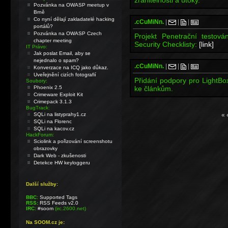
zranitelnosti a útoky.
Pozvánka na OWASP meetup v
Brně
Co nyní dělají zakladatelé hacking
.cCuMiNn.
|
|
|
portálů?
Pozvánka na OWASP Czech
Projekt Penetrační testová
chapter meeting
Security Checklisty:
[link]
IT Právo:
Jak poslat Email, aby se
nejednalo o spam?
.cCuMiNn.
|
|
|
Konverzace na ICQ jako důkaz.
Uveřejnění cizích fotografií
Přidání podpory pro LightBox
Soubory:
Phoenix 2.5
ke článkům.
Crimeware Exploit Kit
Crimepack 3.1.3
BugTrack:
SQLi na listyprahy1.cz
« 
SQLi na Florenc
SQLi na kacov.cz
HackForum:
Sciolink a pořizování screenshotu
obrazovky
Dark Web - zkušenosti
Detekce HW keyloggeru
Další služby:
BBC:
Supported Tags
RSS:
RSS Feeds v2.0
IRC:
#soom
(irc.2600.net)
Na SOOM.cz je: