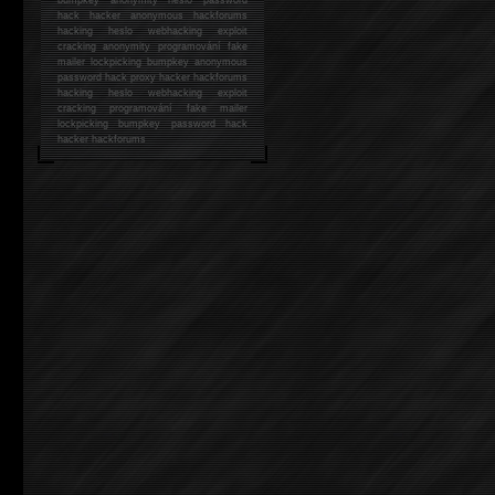
hack
hacker anonymous hackforums
hacking
heslo webhacking exploit
cracking anonymity programování fake
mailer lockpicking bumpkey anonymous
password hack proxy hacker hackforums
hacking heslo webhacking exploit
cracking programování fake mailer
lockpicking bumpkey password hack
hacker
hackforums