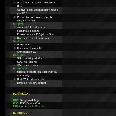
Pozvánka na OWASP meetup v
Brně
Co nyní dělají zakladatelé hacking
portálů?
Pozvánka na OWASP Czech
chapter meeting
IT Právo:
Jak poslat Email, aby se
nejednalo o spam?
Konverzace na ICQ jako důkaz.
Uveřejnění cizích fotografií
Soubory:
Phoenix 2.5
Crimeware Exploit Kit
Crimepack 3.1.3
BugTrack:
SQLi na listyprahy1.cz
SQLi na Florenc
SQLi na kacov.cz
HackForum:
Sciolink a pořizování screenshotu
obrazovky
Dark Web - zkušenosti
Detekce HW keyloggeru
Další služby:
BBC:
Supported Tags
RSS:
RSS Feeds v2.0
IRC:
#soom
(irc.2600.net)
Na SOOM.cz je: