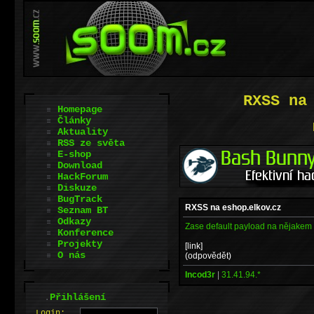
RXSS na
Homepage
Články
Aktuality
RSS ze světa
E-shop
Download
HackForum
Diskuze
BugTrack
RXSS na eshop.elkov.cz
Seznam BT
Odkazy
Zase default payload na nějake
Konference
Projekty
[link]
O nás
(odpovědět)
Incod3r
|
31.41.94.*
.
Přihlášení
L
o
gin: