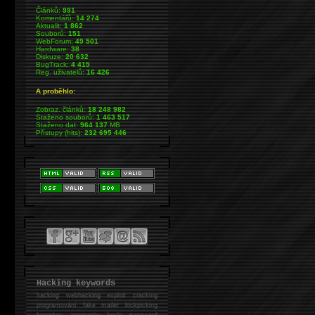
Článků:
991
Komentářů:
14 274
Aktualit:
1 862
Souborů:
151
WebForum:
49 501
Hardware:
38
Diskuze:
20 632
BugTrack:
4 415
Reg. uživatelů:
16 426
A proběhlo:
Zobraz. článků:
18 248 982
Staženo souborů:
1 463 517
Staženo dat:
964 137
MB
Přístupy (hits):
232 695 446
Hacking keywords
hacking
webhacking exploit cracking
programování fake mailer lockpicking
bumpkey anonymity heslo password