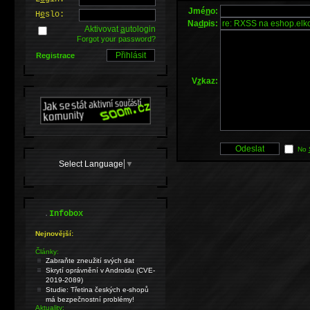
Jmé
n
o:
H
e
slo:
Na
d
pis:
Aktivovat
a
utologin
Forgot your password?
Registrace
V
z
kaz:
No
Select Language
▼
.
Infobox
Nejnovější:
Články:
Zabraňte zneužití svých dat
Skrytí oprávnění v Androidu (CVE-
2019-2089)
Studie: Třetina českých e-shopů
má bezpečnostní problémy!
Aktuality: