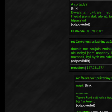
A co tady?
[link]
Bývala tam LFI, ale hned to
Hledal jsem dál, ale už 
htpasswd
(odpovědět)
FastNode
|
85.70.218.*
re: Červenec: prázdniny zač
docela me zaujala zmink
ale nebyl jsem uspesny. 
naznacit, byl bych mu vde
(odpovědět)
proudhon
|
147.231.37.*
re: Červenec: prázdniny 
např.
[link]
----------
Teprve když vstáváte s ha
být hackerem.
(odpovědět)