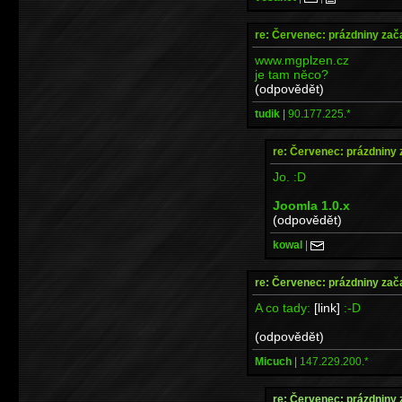
re: Červenec: prázdniny zač
www.mgplzen.cz
je tam něco?
(odpovědět)
tudik
|
90.177.225.*
re: Červenec: prázdniny 
Jo. :D
Joomla 1.0.x
(odpovědět)
kowal
|
re: Červenec: prázdniny zač
A co tady:
[link]
:-D
(odpovědět)
Micuch
|
147.229.200.*
re: Červenec: prázdniny 