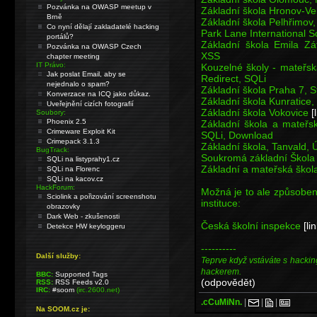
Pozvánka na OWASP meetup v
Základní škola Hronov-Ve
Brně
Základní škola Pelhřimo
Co nyní dělají zakladatelé hacking
Park Lane International 
portálů?
Základní škola Emila Zá
Pozvánka na OWASP Czech
XSS
chapter meeting
IT Právo:
Kouzelné školy - mateřsk
Jak poslat Email, aby se
Redirect, SQLi
nejednalo o spam?
Základní škola Praha 7,
Konverzace na ICQ jako důkaz.
Základní škola Kunratice,
Uveřejnění cizích fotografií
Základní škola Vokovice
[
Soubory:
Phoenix 2.5
Základní škola a mateř
Crimeware Exploit Kit
SQLi, Download
Crimepack 3.1.3
Základní škola, Tanvald,
BugTrack:
Soukromá základní Škola 
SQLi na listyprahy1.cz
Základní a mateřská ško
SQLi na Florenc
SQLi na kacov.cz
HackForum:
Možná je to ale způsoben
Sciolink a pořizování screenshotu
instituce:
obrazovky
Dark Web - zkušenosti
Česká školní inspekce
[li
Detekce HW keyloggeru
----------
Další služby:
Teprve když vstáváte s hackin
hackerem.
BBC:
Supported Tags
(odpovědět)
RSS:
RSS Feeds v2.0
IRC:
#soom
(irc.2600.net)
.cCuMiNn.
|
|
|
Na SOOM.cz je: