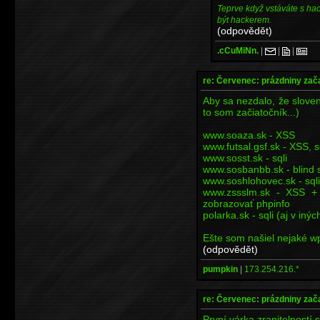
Teprve když vstáváte s ha
být hackerem.
(odpovědět)
.cCuMiNn.
|
|
|
re: Červenec: prázdniny zač
Aby sa nezdalo, že sloven
to som začiatočník...)
www.soaza.sk - XSS
www.futsal.gsf.sk - XSS, s
www.sosst.sk - sqli
www.sosbanbb.sk - blind s
www.soshlohovec.sk - sqli
www.zssslm.sk - XSS +
zobrazovať phpinfo
polarka.sk - sqli (aj v in
Ešte som našiel nejaké w
(odpovědět)
pumpkin
|
173.254.216.*
re: Červenec: prázdniny zač
První várka zranitelností s