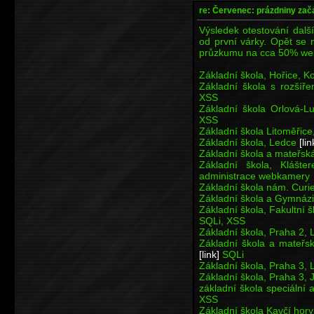
re: Červenec: prázdniny zač
Výsledek otestování dalšíc
od první várky. Opět se n
průzkumu na cca 50% we
Základní škola, Hořice,
Základní škola s rozšíř
XSS
Základní škola Orlová-L
XSS
Základní škola Litoměři
Základní škola, Ledce
[lin
Základní škola a mateřs
Základní škola, Klášt
administrace webkamery
Základní škola nám. Curi
Základní škola a Gymnáz
Základní škola, Fakultní 
SQLi, XSS
Základní škola, Praha 2,
Základní škola a mateřsk
[link]
SQLi
Základní škola, Praha 3,
Základní škola, Praha 3,
základní škola speciální 
XSS
Základní škola Kavčí hor