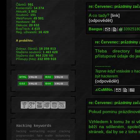
Článků:
991
re: Červenec: prázdniny zač
Komentářů:
14 274
Aktualit:
1 862
A co tady?
[link]
Souborů:
151
WebForum:
49 501
(odpovědět)
Hardware:
38
Diskuze:
20 632
Baegus
|
|
|
3392518
BugTrack:
4 415
Reg. uživatelů:
16 428
A proběhlo:
re: Červenec: prázdniny 
Zobraz. článků:
18 258 813
Třeba directory lis
Staženo souborů:
1 463 628
přístupové údaje do je
Staženo dat:
964 228
MB
Přístupy (hits):
232 899 918
----------
Teprve když vstáváte s ha
být hackerem.
(odpovědět)
.cCuMiNn.
|
|
|
re: Červenec: prázdniny zač
Pokud pominu prázdinové 
Vzhledem k tomu že si vět
Hacking keywords
běží na sdíleném, společ
stránek, dal by se z toho 
hacking
webhacking exploit cracking
programování fake mailer lockpicking
bumpkey anonymity heslo password