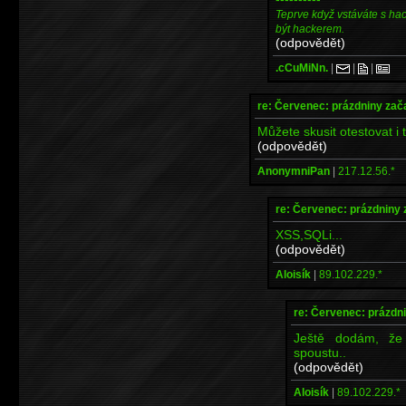
Teprve když vstáváte s ha
být hackerem.
(odpovědět)
.cCuMiNn.
|
|
|
re: Červenec: prázdniny zač
Můžete skusit otestovat i 
(odpovědět)
AnonymniPan
|
217.12.56.*
re: Červenec: prázdniny 
XSS,SQLi...
(odpovědět)
Aloisík
|
89.102.229.*
re: Červenec: prázdni
Ještě dodám, že
spoustu..
(odpovědět)
Aloisík
|
89.102.229.*