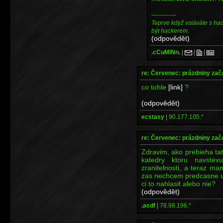
----------
Teprve když vstáváte s ha
být hackerem.
(odpovědět)
.cCuMiNn.
|
|
|
re: Červenec: prázdniny zač
co tohle
[link]
?
(odpovědět)
ecstasy
|
90.177.105.*
re: Červenec: prázdniny zač
Zdravim, ako prebieha tat
katedry ktoru navste
zranitelnosti, a teraz m
zas nechcem predcasne uk
ci to nahlasit alebo nie?
(odpovědět)
.asdf
|
78.98.196.*