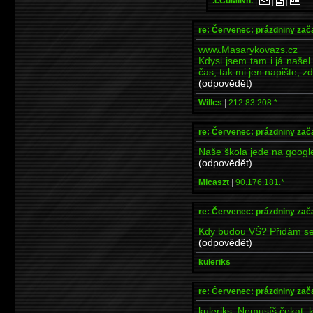
.cCuMiNn.
|
|
|
re: Červenec: prázdniny zač
www.Masarykovazs.cz
Kdysi jsem tam i já našel
čas, tak mi jen napište, z
(odpovědět)
Willcs
|
212.83.208.*
re: Červenec: prázdniny zač
Naše škola jede na google
(odpovědět)
Micaszt
|
90.176.181.*
re: Červenec: prázdniny zač
Kdy budou VŠ? Přidám se
(odpovědět)
kuleriks
re: Červenec: prázdniny zač
kuleriks: Nemusíš čekat, k