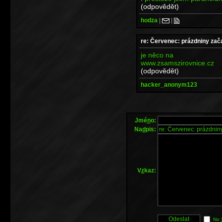
(odpovědět)
hodza
|
|
re: Červenec: prázdniny zač
je něco na
www.zsamszirovnice.cz
(odpovědět)
hacker_anonym123
Jmé
n
o:
Na
d
pis:
V
z
kaz:
No