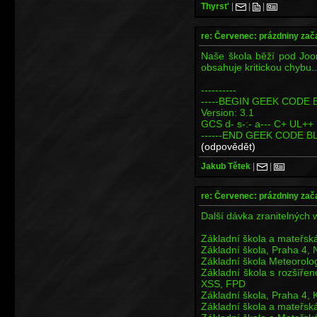
Thyrst'
|
|
|
re: Červenec: prázdniny zač
Naše škola běží pod Joom
obsahuje kritickou chybu..
----------
-----BEGIN GEEK CODE B
Version: 3.1
GCS d- s-:- a--- C+ UL+
------END GEEK CODE BL
(odpovědět)
Jakub Tětek
|
|
re: Červenec: prázdniny zač
Další dávka zranitelných 
Základní škola a mateřs
Základní škola, Praha 4,
Základní škola Meteorolo
Základní škola s rozšíře
XSS, FPD
Základní škola, Praha 4,
Základní škola a mateřsk