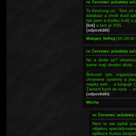
re: Červenec: prázdniny zač
To Kimčong-un : Tam už n
databázi a chvíli dusil a
tak jsem si trošku hrál) a
[link]
a tam je XSS
(odpovědět)
Mutagen_NoReg
|
89.190.90.
re: Červenec: prázdniny zač
No a divite se? vetsinou
same maji stredni skoly 
....
Bohuzel tyto organiza
chranene systemy a jsou 
nejaky web ... a funguje :(
Zameril bych se vyse ... na
(odpovědět)
Mischa
re: Červenec: prázdniny 
Není to tak úplně pr
nějakou specializovanou
aplikace budou bezpeč