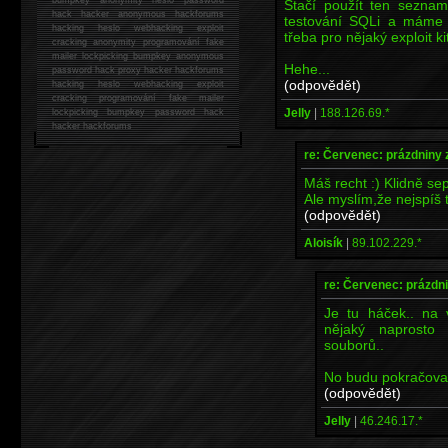
Stačí použít ten seznam
hack
hacker anonymous hackforums
testování SQLi a máme t
hacking
heslo webhacking exploit
třeba pro nějaký exploit ki
cracking anonymity programování fake
mailer lockpicking bumpkey anonymous
Hehe...
password hack proxy hacker hackforums
(odpovědět)
hacking heslo webhacking exploit
cracking programování fake mailer
Jelly
|
188.126.69.*
lockpicking bumpkey password hack
hacker
hackforums
re: Červenec: prázdniny 
Máš recht :) Klidně sepí
Ale myslím,že nejspíš 
(odpovědět)
Aloisík
|
89.102.229.*
re: Červenec: prázdni
Je tu háček.. na 
nějaký naprosto
souborů..
No budu pokračovat 
(odpovědět)
Jelly
|
46.246.17.*