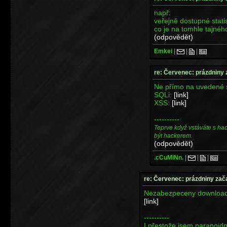
např:
veřejně dostupné stati
co je na tomhle tajnéh
(odpovědět)
Emkei
|
|
|
re: Červenec: prázdniny 
Ne přímo na uvedené 
SQLi:
[link]
XSS:
[link]
----------
Teprve když vstáváte s ha
být hackerem.
(odpovědět)
.cCuMiNn.
|
|
|
re: Červenec: prázdniny zač
Nezabezpeceny downloa
[link]
----------
I přestože jsem paranoid