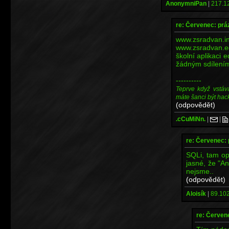
AnonymniPan
|
217.12
re: Červenec: prá
www.zsra
www.zsradvan.ed
školní aplikaci 
žádným sdílením 
----------
Teprve když vstáv
máte šanci být hac
(odpovědět)
.cCuMiNn.
|
|
re: Červenec: 
SQLi, tam opr
jasné, že "A
nejsme..
(odpovědět)
Aloisík
|
89.102
re: Červen