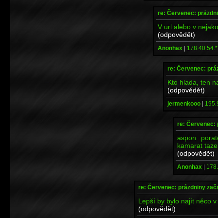
re: Červenec: prázdni
V url alebo v nejak
(odpovědět)
Anonhax
|
178.40.54.*
re: Červenec: prá
Kto hlada, ten na
(odpovědět)
jermenkooo
|
195.
re: Červenec: 
aspon porat
kamarat taze
(odpovědět)
Anonhax
|
178.
re: Červenec: prázdniny zač
Lepší by bylo najít něco 
(odpovědět)