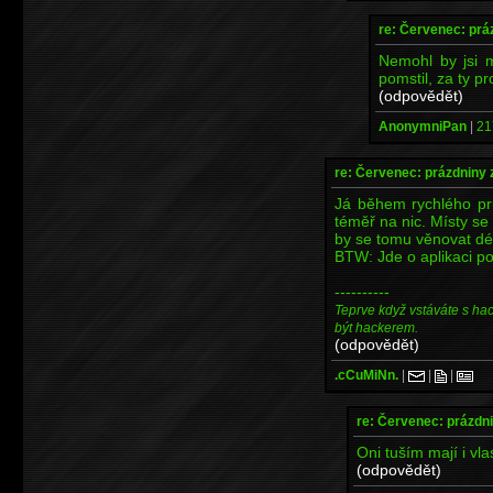
re: Červenec: prá
Nemohl by jsi 
pomstil, za ty p
(odpovědět)
AnonymniPan
|
21
re: Červenec: prázdniny 
Já během rychlého 
téměř na nic. Místy se 
by se tomu věnovat dél
BTW: Jde o aplikaci p
----------
Teprve když vstáváte s ha
být hackerem.
(odpovědět)
.cCuMiNn.
|
|
|
re: Červenec: prázdni
Oni tuším mají i vla
(odpovědět)