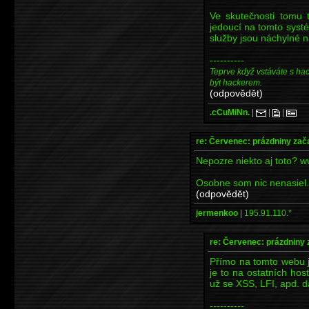
Ve skutečnosti tomu 
jedoucí na tomto sys
služby jsou náchylné 
----------
Teprve když vstáváte s ha
být hackerem.
(odpovědět)
.cCuMiNn.
|
|
|
re: Červenec: prázdniny zač
Nepozre niekto aj toto? w
Osobne som nic nenasiel.
(odpovědět)
jermenkoo
|
195.91.110.*
re: Červenec: prázdniny 
Přímo na tomto webu 
je to na ostatních h
už se XSS, LFI, apd. dá
----------