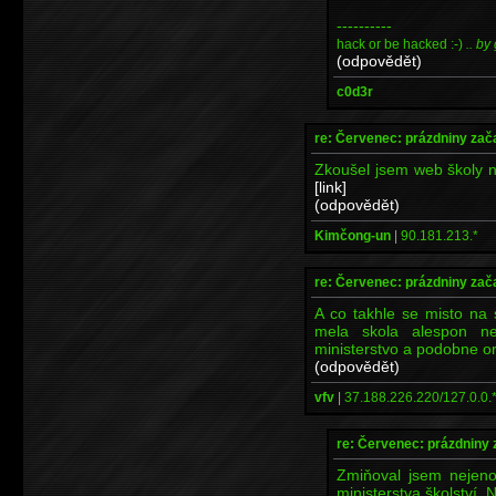
----------
hack or be hacked :-)
.. by
(odpovědět)
c0d3r
re: Červenec: prázdniny zač
Zkoušel jsem web školy n
[link]
(odpovědět)
Kimčong-un
|
90.181.213.*
re: Červenec: prázdniny zač
A co takhle se misto na 
mela skola alespon n
ministerstvo a podobne or
(odpovědět)
vfv
|
37.188.226.220/127.0.0.
re: Červenec: prázdniny 
Zmiňoval jsem nejeno
ministerstva školství. 