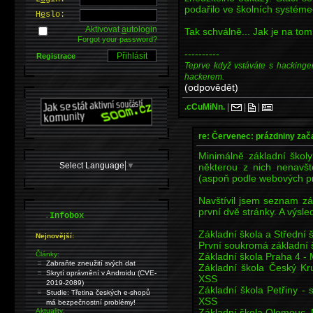
podařilo ve školních systéme
H
e
slo:
Aktivovat
a
utologin
Tak schválně... Jak je na to
Forgot your password?
----------
Registrace
Teprve když vstáváte s hackinge
hackerem.
(odpovědět)
.cCuMiNn.
|
|
|
re: Červenec: prázdniny zač
Minimálně základní školy
Select Language
▼
některou z nich nenavšt
(aspoň podle webových pr
Navštívil jsem seznam zá
první dvě stránky. A výsle
.
Infobox
Základní škola a Střední 
Nejnovější:
První soukromá základní š
Články:
Základní škola Praha 4 - 
Zabraňte zneužití svých dat
Základní škola Český K
Skrytí oprávnění v Androidu (CVE-
XSS
2019-2089)
Základní škola Petřiny - 
Studie: Třetina českých e-shopů
XSS
má bezpečnostní problémy!
Základní škola Olomouc,
Aktuality: