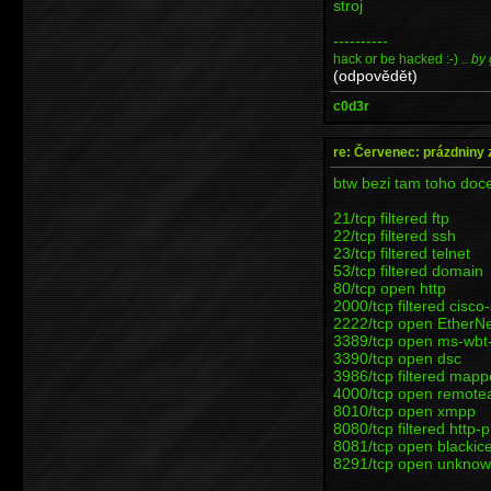
stroj
----------
hack or be hacked :-)
.. by
(odpovědět)
c0d3r
re: Červenec: prázdniny 
btw bezi tam toho doce
21/tcp filtered ftp
22/tcp filtered ssh
23/tcp filtered telnet
53/tcp filtered domain
80/tcp open http
2000/tcp filtered cisco
2222/tcp open EtherNe
3389/tcp open ms-wbt
3390/tcp open dsc
3986/tcp filtered map
4000/tcp open remote
8010/tcp open xmpp
8080/tcp filtered http-
8081/tcp open blackic
8291/tcp open unkno