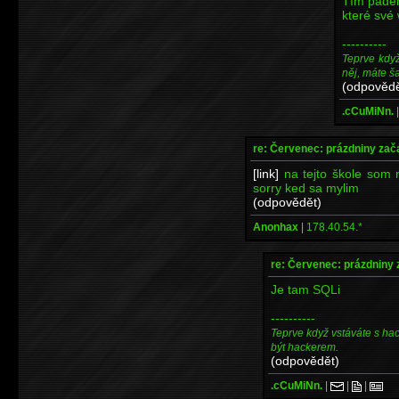
Tím pádem
které své 
----------
Teprve kdy
něj, máte š
(odpovědě
.cCuMiNn.
re: Červenec: prázdniny zač
[link]
na tejto škole som n
sorry ked sa mylim
(odpovědět)
Anonhax
|
178.40.54.*
re: Červenec: prázdniny 
Je tam SQLi
----------
Teprve když vstáváte s ha
být hackerem.
(odpovědět)
.cCuMiNn.
|
|
|