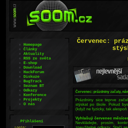
Červenec: prá
Homepage
stýs
Články
Aktuality
RSS ze světa
E-shop
Download
HackForum
Diskuze
BugTrack
Seznam BT
Odkazy
Červenec: prázdniny začaly, ná
Konference
Projekty
Prázdniny sice teprve zača
O nás
stýskat po škole. Pokud bys
(když ne fyzicky, tak alespoň 
Vyhlašuji červenec měsícem
.
Přihlášení
Nevkládejte, prosím, konk
zneužitelné odkazy. Stačí se
L
o
gin: