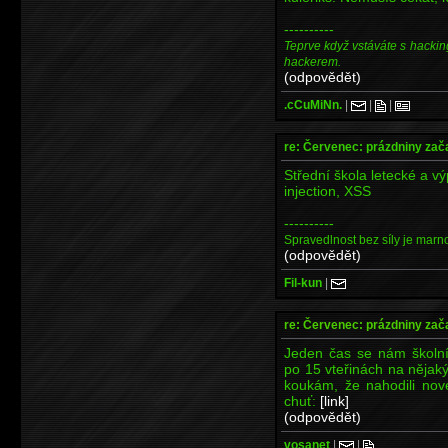
----------
Teprve když vstáváte s hackin
hackerem.
(odpovědět)
.cCuMiNn.
|
|
|
re: Červenec: prázdniny zač
Střední škola letecké a 
injection, XSS
----------
Spravedlnost bez síly je marnos
(odpovědět)
Fil-kun
|
re: Červenec: prázdniny zač
Jeden čas se nám školní
po 15 vteřinách na nějaký
koukám, že nahodili nové
chuť:
[link]
(odpovědět)
vosanet
|
|