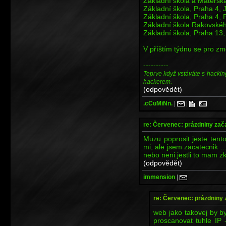
Základní škola a Mateřsk
Základní škola, Praha 4, J
Základní škola, Praha 4,
Základní škola Rakovské
Základní škola, Praha 13
V příštím týdnu se pro zm
----------
Teprve když vstáváte s hackin
hackerem.
(odpovědět)
.cCuMiNn.
|
|
|
re: Červenec: prázdniny zač
Muzu poprosit jeste tent
mi, ale jsem zacatecnik ...
nebo neni jestli to mam zk
(odpovědět)
immension
|
re: Červenec: prázdniny 
web jako takovej by by
proscanovat tuhle IP 