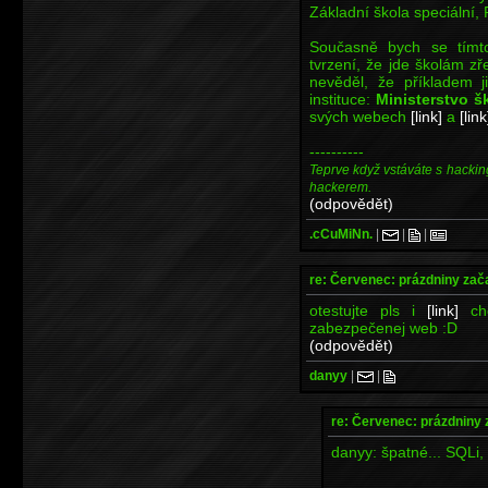
Základní škola speciální,
Současně bych se tímto
tvrzení, že jde školám zře
nevěděl, že příkladem
instituce:
Ministerstvo š
svých webech
[link]
a
[link
----------
Teprve když vstáváte s hackin
hackerem.
(odpovědět)
.cCuMiNn.
|
|
|
re: Červenec: prázdniny zač
otestujte pls i
[link]
cho
zabezpečenej web :D
(odpovědět)
danyy
|
|
re: Červenec: prázdniny 
danyy: špatné... SQLi, X
----------