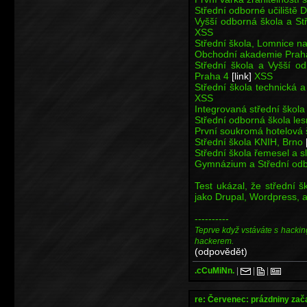
Střední odborné učiliště 
Vyšší odborná škola a S
XSS
Střední škola, Lomnice n
Obchodní akademie Praha
Střední škola a Vyšší o
Praha 4
[link]
XSS
Střední škola technická
XSS
Integrovaná střední škol
Střední odborná škola les
První soukromá hotelová 
Střední škola KNIH, Brno
Střední škola řemesel a 
Gymnázium a Střední odb
Test ukázal, že střední š
jako Drupal, Wordpress, a
----------
Teprve když vstáváte s hackin
hackerem.
(odpovědět)
.cCuMiNn.
|
|
|
re: Červenec: prázdniny zač