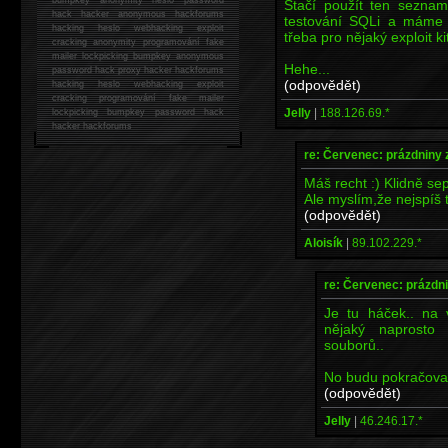
Stačí použít ten seznam
hack
hacker anonymous hackforums
testování SQLi a máme t
hacking
heslo webhacking exploit
třeba pro nějaký exploit ki
cracking anonymity programování fake
mailer lockpicking bumpkey anonymous
Hehe...
password hack proxy hacker hackforums
(odpovědět)
hacking heslo webhacking exploit
cracking programování fake mailer
Jelly
|
188.126.69.*
lockpicking bumpkey password hack
hacker
hackforums
re: Červenec: prázdniny 
Máš recht :) Klidně sepí
Ale myslím,že nejspíš 
(odpovědět)
Aloisík
|
89.102.229.*
re: Červenec: prázdni
Je tu háček.. na 
nějaký naprosto
souborů..
No budu pokračovat 
(odpovědět)
Jelly
|
46.246.17.*