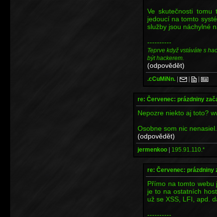
Ve skutečnosti tomu 
jedoucí na tomto sys
služby jsou náchylné 
----------
Teprve když vstáváte s ha
být hackerem.
(odpovědět)
.cCuMiNn.
|
|
|
re: Červenec: prázdniny zač
Nepozre niekto aj toto? w
Osobne som nic nenasiel.
(odpovědět)
jermenkoo
|
195.91.110.*
re: Červenec: prázdniny 
Přímo na tomto webu 
je to na ostatních h
už se XSS, LFI, apd. dá
----------