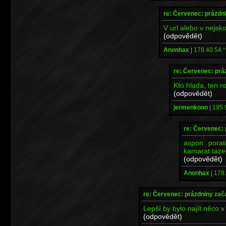
re: Červenec: prázdni
V url alebo v nejak
(odpovědět)
Anonhax
|
178.40.54.*
re: Červenec: prá
Kto hlada, ten na
(odpovědět)
jermenkooo
|
195.
re: Červenec: 
aspon porat
kamarat taze
(odpovědět)
Anonhax
|
178.
re: Červenec: prázdniny zač
Lepší by bylo najít něco 
(odpovědět)