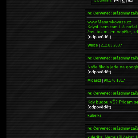
.cCuMiNn.
|
|
|
re: Červenec: prázdniny zač
www.Masarykovazs.cz
Kdysi jsem tam i já našel
čas, tak mi jen napište, z
(odpovědět)
Willcs
|
212.83.208.*
re: Červenec: prázdniny zač
Naše škola jede na google
(odpovědět)
Micaszt
|
90.176.181.*
re: Červenec: prázdniny zač
Kdy budou VŠ? Přidám se
(odpovědět)
kuleriks
re: Červenec: prázdniny zač
kuleriks: Nemusíš čekat, k