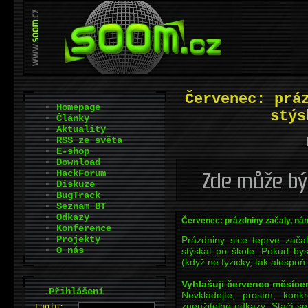
Červenec: prá
Homepage
stýs
Články
Aktuality
RSS ze světa
E-shop
Download
HackForum
Diskuze
BugTrack
Seznam BT
Odkazy
Červenec: prázdniny začaly, ná
Konference
Projekty
Prázdniny sice teprve zača
O nás
stýskat po škole. Pokud bys
(když ne fyzicky, tak alespoň 
Vyhlašuji červenec měsícem
.
Přihlášení
Nevkládejte, prosím, konk
zneužitelné odkazy. Stačí se
L
o
gin: