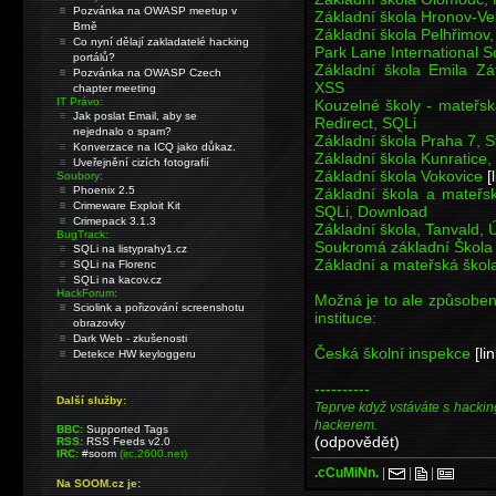
Pozvánka na OWASP meetup v
Základní škola Hronov-Ve
Brně
Základní škola Pelhřimo
Co nyní dělají zakladatelé hacking
Park Lane International 
portálů?
Základní škola Emila Zá
Pozvánka na OWASP Czech
XSS
chapter meeting
IT Právo:
Kouzelné školy - mateřsk
Jak poslat Email, aby se
Redirect, SQLi
nejednalo o spam?
Základní škola Praha 7,
Konverzace na ICQ jako důkaz.
Základní škola Kunratice,
Uveřejnění cizích fotografií
Základní škola Vokovice
[
Soubory:
Phoenix 2.5
Základní škola a mateř
Crimeware Exploit Kit
SQLi, Download
Crimepack 3.1.3
Základní škola, Tanvald,
BugTrack:
Soukromá základní Škola 
SQLi na listyprahy1.cz
Základní a mateřská ško
SQLi na Florenc
SQLi na kacov.cz
HackForum:
Možná je to ale způsoben
Sciolink a pořizování screenshotu
instituce:
obrazovky
Dark Web - zkušenosti
Česká školní inspekce
[li
Detekce HW keyloggeru
----------
Další služby:
Teprve když vstáváte s hackin
hackerem.
BBC:
Supported Tags
(odpovědět)
RSS:
RSS Feeds v2.0
IRC:
#soom
(irc.2600.net)
.cCuMiNn.
|
|
|
Na SOOM.cz je: