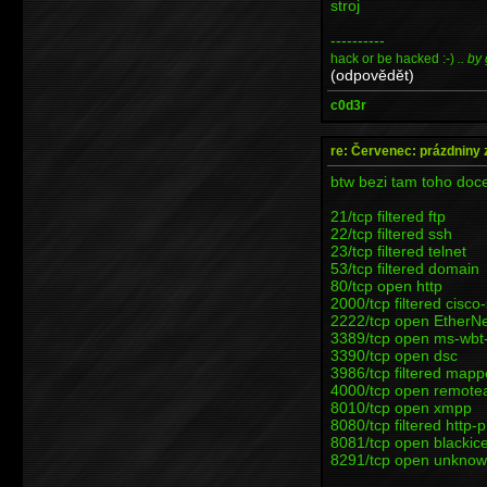
stroj
----------
hack or be hacked :-)
.. by
(odpovědět)
c0d3r
re: Červenec: prázdniny 
btw bezi tam toho doce
21/tcp filtered ftp
22/tcp filtered ssh
23/tcp filtered telnet
53/tcp filtered domain
80/tcp open http
2000/tcp filtered cisco
2222/tcp open EtherNe
3389/tcp open ms-wbt
3390/tcp open dsc
3986/tcp filtered map
4000/tcp open remote
8010/tcp open xmpp
8080/tcp filtered http-
8081/tcp open blackic
8291/tcp open unkno