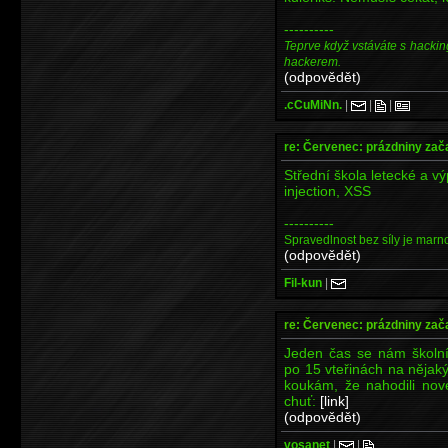
----------
Teprve když vstáváte s hackin
hackerem.
(odpovědět)
.cCuMiNn.
|
|
|
re: Červenec: prázdniny zač
Střední škola letecké a 
injection, XSS
----------
Spravedlnost bez síly je marnos
(odpovědět)
Fil-kun
|
re: Červenec: prázdniny zač
Jeden čas se nám školní
po 15 vteřinách na nějaký
koukám, že nahodili nové
chuť:
[link]
(odpovědět)
vosanet
|
|