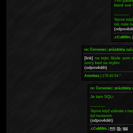
Tím pádem
které své 
----------
Teprve kdy
něj, máte š
(odpovědě
.cCuMiNn.
re: Červenec: prázdniny zač
[link]
na tejto škole som n
sorry ked sa mylim
(odpovědět)
Anonhax
|
178.40.54.*
re: Červenec: prázdniny 
Je tam SQLi
----------
Teprve když vstáváte s ha
být hackerem.
(odpovědět)
.cCuMiNn.
|
|
|