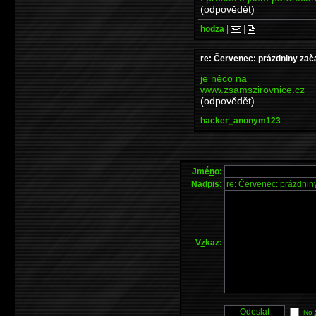
(odpovědět)
hodza
|
|
re: Červenec: prázdniny zač
je něco na
www.zsamszirovnice.cz
(odpovědět)
hacker_anonym123
Jmé
n
o:
Na
d
pis:
V
z
kaz:
No