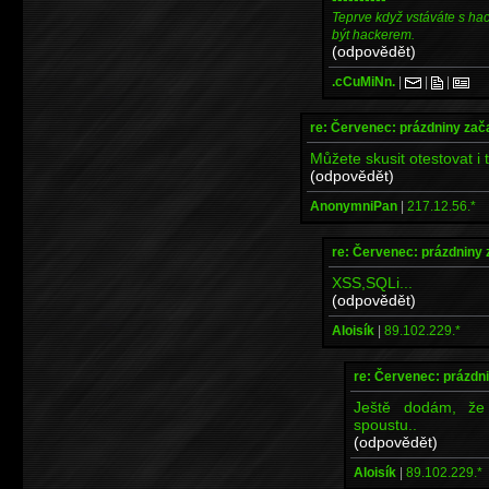
Teprve když vstáváte s ha
být hackerem.
(odpovědět)
.cCuMiNn.
|
|
|
re: Červenec: prázdniny zač
Můžete skusit otestovat i 
(odpovědět)
AnonymniPan
|
217.12.56.*
re: Červenec: prázdniny 
XSS,SQLi...
(odpovědět)
Aloisík
|
89.102.229.*
re: Červenec: prázdni
Ještě dodám, že
spoustu..
(odpovědět)
Aloisík
|
89.102.229.*