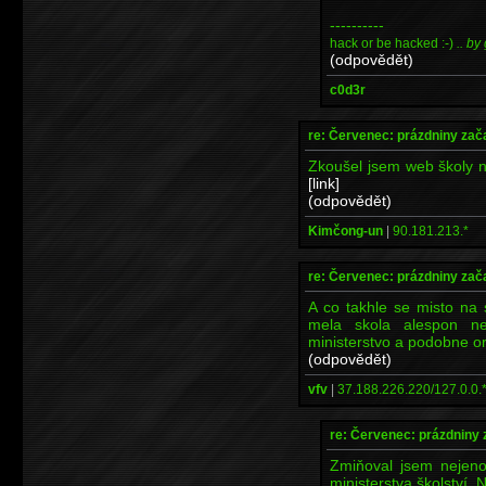
----------
hack or be hacked :-)
.. by
(odpovědět)
c0d3r
re: Červenec: prázdniny zač
Zkoušel jsem web školy n
[link]
(odpovědět)
Kimčong-un
|
90.181.213.*
re: Červenec: prázdniny zač
A co takhle se misto na 
mela skola alespon n
ministerstvo a podobne or
(odpovědět)
vfv
|
37.188.226.220/127.0.0.
re: Červenec: prázdniny 
Zmiňoval jsem nejeno
ministerstva školství. 