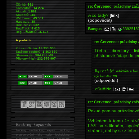
Článků:
991
re: Červenec: prázdniny zač
Komentářů:
14 274
Aktualit:
1 862
A co tady?
[link]
Souborů:
151
WebForum:
49 501
(odpovědět)
Hardware:
38
Diskuze:
20 632
Baegus
|
|
|
3392518
BugTrack:
4 415
Reg. uživatelů:
16 427
A proběhlo:
re: Červenec: prázdniny 
Zobraz. článků:
18 251 955
Třeba directory lis
Staženo souborů:
1 463 580
přístupové údaje do je
Staženo dat:
964 203
MB
Přístupy (hits):
232 775 907
----------
Teprve když vstáváte s ha
být hackerem.
(odpovědět)
.cCuMiNn.
|
|
|
re: Červenec: prázdniny zač
Pokud pominu prázdinové 
Vzhledem k tomu že si vět
Hacking keywords
běží na sdíleném, společ
stránek, dal by se z toho 
hacking
webhacking exploit cracking
programování fake mailer lockpicking
bumpkey anonymity heslo password