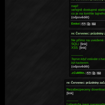
např:
veřejně dostupné stati
co je na tomhle tajnéh
(odpovědět)
Emkei
|
|
|
re: Červenec: prázdniny 
Ne přímo na uvedené 
SQLi:
[link]
XSS:
[link]
----------
Teprve když vstáváte s ha
být hackerem.
(odpovědět)
.cCuMiNn.
|
|
|
re: Červenec: prázdniny zač
Nezabezpeceny downloa
[link]
----------
I přestože jsem paranoid