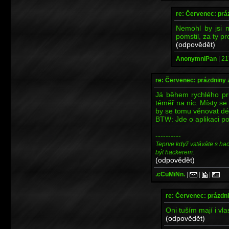
re: Červenec: prá
Nemohl by jsi 
pomstil, za ty p
(odpovědět)
AnonymniPan
|
21
re: Červenec: prázdniny 
Já během rychlého 
téměř na nic. Místy se 
by se tomu věnovat dél
BTW: Jde o aplikaci p
----------
Teprve když vstáváte s ha
být hackerem.
(odpovědět)
.cCuMiNn.
|
|
|
re: Červenec: prázdni
Oni tuším mají i vla
(odpovědět)