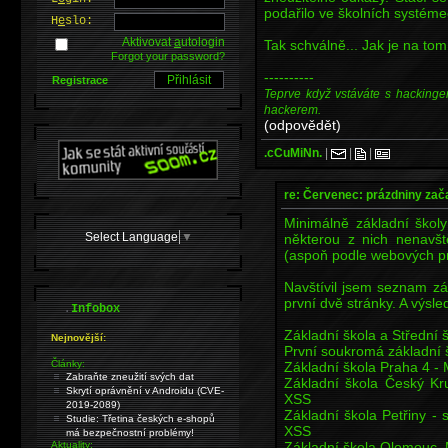
podařilo ve školních systéme
H
e
slo:
Aktivovat
a
utologin
Tak schválně... Jak je na to
Forgot your password?
----------
Registrace
Teprve když vstáváte s hackinge
hackerem.
(odpovědět)
.cCuMiNn.
|
|
|
re: Červenec: prázdniny zač
Minimálně základní školy
Select Language
▼
některou z nich nenavšt
(aspoň podle webových pr
Navštívil jsem seznam zá
první dvě stránky. A výsle
.
Infobox
Základní škola a Střední 
Nejnovější:
První soukromá základní š
Články:
Základní škola Praha 4 - 
Zabraňte zneužití svých dat
Základní škola Český K
Skrytí oprávnění v Androidu (CVE-
XSS
2019-2089)
Základní škola Petřiny - 
Studie: Třetina českých e-shopů
XSS
má bezpečnostní problémy!
Základní škola Olomouc,
Aktuality: