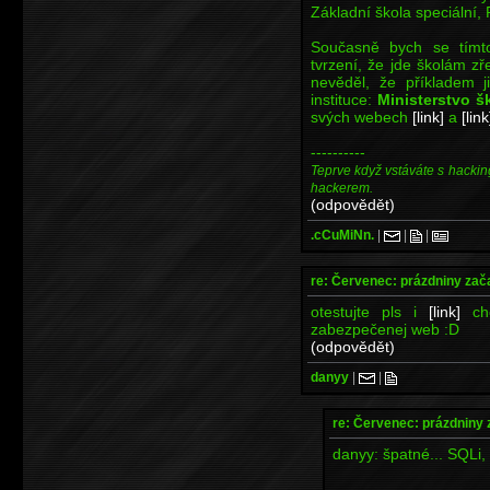
Základní škola speciální,
Současně bych se tímto
tvrzení, že jde školám zře
nevěděl, že příkladem
instituce:
Ministerstvo š
svých webech
[link]
a
[link
----------
Teprve když vstáváte s hackin
hackerem.
(odpovědět)
.cCuMiNn.
|
|
|
re: Červenec: prázdniny zač
otestujte pls i
[link]
cho
zabezpečenej web :D
(odpovědět)
danyy
|
|
re: Červenec: prázdniny 
danyy: špatné... SQLi, X
----------