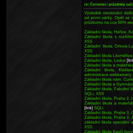
re: Červenec: prázdniny zač
Výsledek otestování dalšíc
od první várky. Opět se n
průzkumu na cca 50% we
Základní škola, Hořice,
Základní škola s rozšíř
XSS
Základní škola Orlová-L
XSS
Základní škola Litoměři
Základní škola, Ledce
[lin
Základní škola a mateřs
Základní škola, Klášt
administrace webkamery
Základní škola nám. Curi
Základní škola a Gymnáz
Základní škola, Fakultní 
SQLi, XSS
Základní škola, Praha 2,
Základní škola a mateřsk
[link]
SQLi
Základní škola, Praha 3,
Základní škola, Praha 3,
základní škola speciální 
XSS
Základní škola Kavčí hor