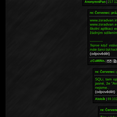
AnonymniPan
|
217.12
re: Červenec: prá
www.zsra
www.zsradvan.ed
školní aplikaci 
žádným sdílením 
----------
Teprve když vstáv
máte šanci být hac
(odpovědět)
.cCuMiNn.
|
|
re: Červenec: 
SQLi, tam opr
jasné, že "A
nejsme..
(odpovědět)
Aloisík
|
89.102
re: Červen