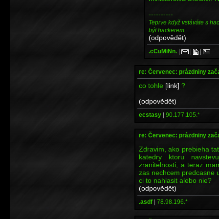
----------
Teprve když vstáváte s ha
být hackerem.
(odpovědět)
.cCuMiNn.
|
|
|
re: Červenec: prázdniny zač
co tohle
[link]
?
(odpovědět)
ecstasy
|
90.177.105.*
re: Červenec: prázdniny zač
Zdravim, ako prebieha tat
katedry ktoru navste
zranitelnosti, a teraz m
zas nechcem predcasne uk
ci to nahlasit alebo nie?
(odpovědět)
.asdf
|
78.98.196.*