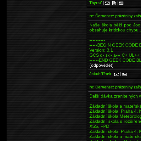
Thyrst'
|
|
|
re: Červenec: prázdniny zač
Naše škola běží pod Joom
obsahuje kritickou chybu..
----------
-----BEGIN GEEK CODE B
Version: 3.1
GCS d- s-:- a--- C+ UL+
------END GEEK CODE BL
(odpovědět)
Jakub Tětek
|
|
re: Červenec: prázdniny zač
Další dávka zranitelných 
Základní škola a mateřs
Základní škola, Praha 4,
Základní škola Meteorolo
Základní škola s rozšíře
XSS, FPD
Základní škola, Praha 4,
Základní škola a mateřsk