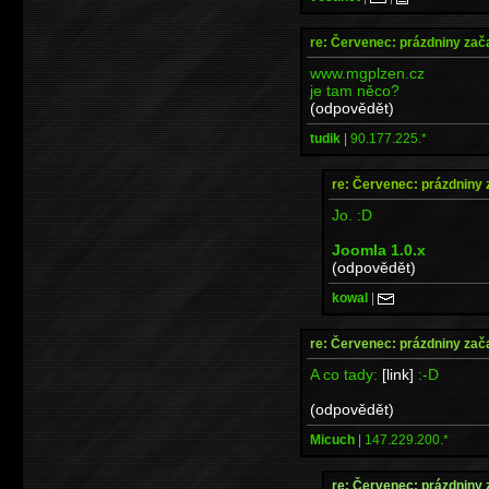
re: Červenec: prázdniny zač
www.mgplzen.cz
je tam něco?
(odpovědět)
tudik
|
90.177.225.*
re: Červenec: prázdniny 
Jo. :D
Joomla 1.0.x
(odpovědět)
kowal
|
re: Červenec: prázdniny zač
A co tady:
[link]
:-D
(odpovědět)
Micuch
|
147.229.200.*
re: Červenec: prázdniny 