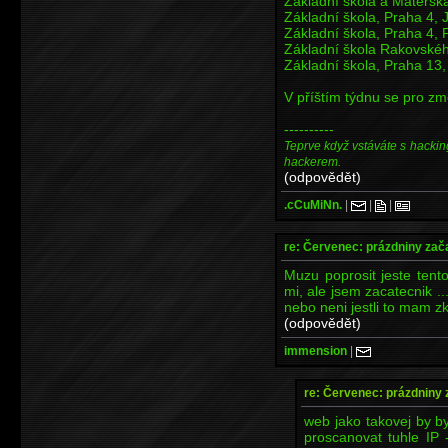
Základní škola a Mateřsk
Základní škola, Praha 4, J
Základní škola, Praha 4,
Základní škola Rakovské
Základní škola, Praha 13
V příštím týdnu se pro zm
----------
Teprve když vstáváte s hackin
hackerem.
(odpovědět)
.cCuMiNn.
|
|
|
re: Červenec: prázdniny zač
Muzu poprosit jeste tent
mi, ale jsem zacatecnik ...
nebo neni jestli to mam zk
(odpovědět)
immension
|
re: Červenec: prázdniny 
web jako takovej by by
proscanovat tuhle IP 