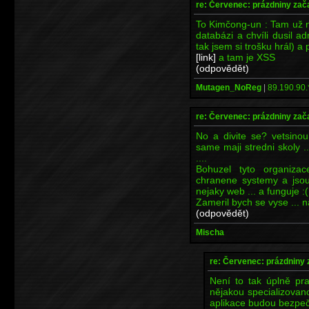
re: Červenec: prázdniny zač
To Kimčong-un : Tam už n
databázi a chvíli dusil a
tak jsem si trošku hrál) a
[link]
a tam je XSS
(odpovědět)
Mutagen_NoReg
|
89.190.90.
re: Červenec: prázdniny zač
No a divite se? vetsinou
same maji stredni skoly 
....
Bohuzel tyto organiza
chranene systemy a jsou 
nejaky web ... a funguje :(
Zameril bych se vyse ... na
(odpovědět)
Mischa
re: Červenec: prázdniny 
Není to tak úplně pr
nějakou specializovanou
aplikace budou bezpeč