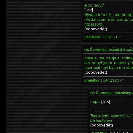
A co tady?
[link]
Bývala tam LFI, ale hned to
Hledal jsem dál, ale už 
htpasswd
(odpovědět)
FastNode
|
85.70.218.*
re: Červenec: prázdniny zač
docela me zaujala zmink
ale nebyl jsem uspesny. 
naznacit, byl bych mu vde
(odpovědět)
proudhon
|
147.231.37.*
re: Červenec: prázdniny 
např.
[link]
----------
Teprve když vstáváte s ha
být hackerem.
(odpovědět)