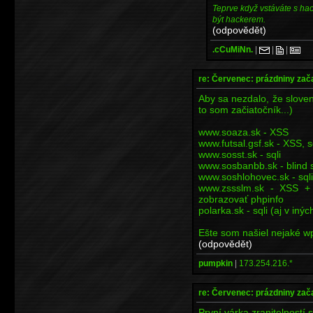
Teprve když vstáváte s ha
být hackerem.
(odpovědět)
.cCuMiNn.
|
|
|
re: Červenec: prázdniny zač
Aby sa nezdalo, že sloven
to som začiatočník...)
www.soaza.sk - XSS
www.futsal.gsf.sk - XSS, s
www.sosst.sk - sqli
www.sosbanbb.sk - blind s
www.soshlohovec.sk - sqli
www.zssslm.sk - XSS +
zobrazovať phpinfo
polarka.sk - sqli (aj v in
Ešte som našiel nejaké w
(odpovědět)
pumpkin
|
173.254.216.*
re: Červenec: prázdniny zač
První várka zranitelností s